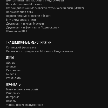
Центральная лига Москвы и Подмосковья
Лига «Молодёжь Москвы»
Второй дивизион Московской студенческой лиги (МСЛ-2)
Подмосковная лига
Первая лига Московской области
Внутривузовские лиги
Другие лиги и игры Москвы
Другие лиги и фестивали Подмосковья
Школьный КВН
ТРАДИЦИОННЫЕ МЕРОПРИЯТИЯ
Сочинский фестиваль
Фестиваль структуры лиг Москвы и Подмосковья
ИГРЫ
Афиша
Анонсы
Сезоны лиг
Билеты
Результаты
ПОЧИТАТЬ
Главная лента новостей
Репортажи
Интервью
Обзоры
Успехи наших выпускников