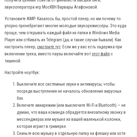
получить ценные советы от финалиста Высшей лиги,
звукооператора игр МосКВН Варвары Агафоновой.
Установите AIMP. Казалось бы, простой плеер, но им почему-то
упорно пренебрегают многие молодые звукорежиссёры. Это куда
проще, чем открывать каждый файл из папки в Windows Media
Player или отбивать из Telegram (да, и такие случаи бывали). Как
настроить плеер,
смотрите тут
. Если же у вас есть задержка при
включении трека, вместо паузы включайте вот
этот файл
с
тишиной.
Настройте ноутбук:
Выключите все системные звуки и антивирусы, чтобы
посреди выступления не началось обновление вирусных
баз.
Включите авиарежим (или выключите Wi-Fi и Bluetooth) — не
думаю, что ваша команда обрадуется внезапному звонку в
мессенджерах или музыке из вашей маленькой колонки,
которая играет в гримерке.
Скиньте всю музыку в отдельную папку на флешку или хотя