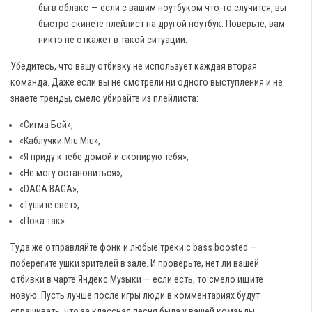
бы в облако — если с вашим ноутбуком что-то случится, вы
быстро скинете плейлист на другой ноутбук. Поверьте, вам
никто не откажет в такой ситуации.
Убедитесь, что вашу отбивку не использует каждая вторая
команда. Даже если вы не смотрели ни одного выступления и не
знаете тренды, смело убирайте из плейлиста:
«Сигма Бой»,
«Каблучки Miu Miu»,
«Я приду к тебе домой и скопирую тебя»,
«Не могу остановиться»,
«DAGA BAGA»,
«Тушите свет»,
«Пока так».
Туда же отправляйте фонк и любые треки с bass boosted —
поберегите ушки зрителей в зале. И проверьте, нет ли вашей
отбивки в чарте Яндекс.Музыки — если есть, то смело ищите
новую. Пусть лучше после игры люди в комментариях будут
спрашивать, что за классная песня была у вашей команды.