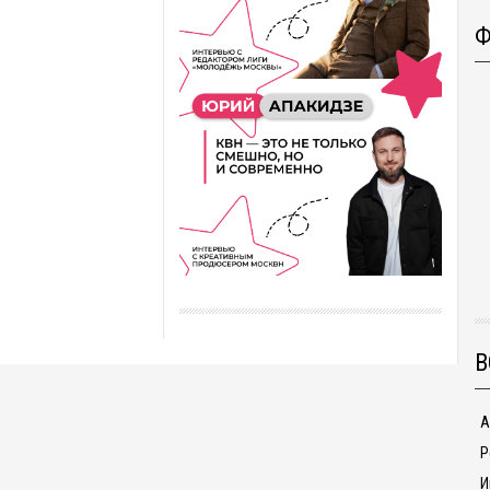
Ф
В
А
Р
И