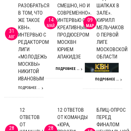
РАЗОБРАТЬСЯ
СМЕШНО, НО И
ШАПКАХ В
В ТОМ, ЧТО
СОВРЕМЕННО».
ЗАЛЕ».
14
09
ЖЕ ТАКОЕ
ИНТЕРВЬЮ С
КИРИЛЛ
МАЙ
МАР
КВН».
КРЕАТИВНЫМ
МЕЛЬЧАКОВ
31
ИНТЕРВЬЮ С
ПРОДЮСЕРОМ
О ПЕРВОЙ
АВГ
РЕДАКТОРОМ
МОСКВН
ЛИГЕ
ЛИГИ
ЮРИЕМ
МОСКОВСКОЙ
«МОЛОДЕЖЬ
АПАКИДЗЕ
ОБЛАСТИ
МОСКВЫ»
ПОДРОБНЕЕ ...
НИКИТОЙ
ИВАНОВЫМ
ПОДРОБНЕЕ ...
ПОДРОБНЕЕ ...
12
12 ОТВЕТОВ
БЛИЦ-ОПРОС
ОТВЕТОВ
ОТ КОМАНДЫ
ПЕРЕД
ОТ
«ЮРА,
ФИНАЛОМ
28
28