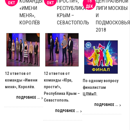
18
КОМАНДЫ
ПРОСТИ!»,
ЦЕНТРАЛЬНОЙ
ОКТ
ОКТ
ДЕК
«ИМЕНИ
РЕСПУБЛИКА
ЛИГИ МОСКВЫ
МЕНЯ»,
КРЫМ –
И
КОРОЛЁВ
СЕВАСТОПОЛЬ
ПОДМОСКОВЬ
2018
12 ответов от
12 ответов от
команды «Имени
команды «Юра,
По одному вопросу
меня», Королёв.
прости!»,
финалистам
Республика Крым –
ЦЛМиП.
ПОДРОБНЕЕ ...
Севастополь.
ПОДРОБНЕЕ ...
ПОДРОБНЕЕ ...