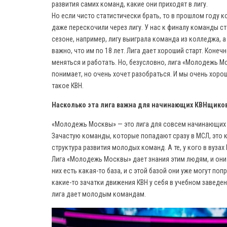
развития самих команд, какие они приходят в лигу.
Но если чисто статистически брать, то в прошлом году
даже перескочили через лигу. У нас к финалу команды с
сезоне, например, лигу выиграла команда из колледжа, а
важно, что им по 18 лет. Лига дает хороший старт. Конеч
меняться и работать. Но, безусловно, лига «Молодежь Мо
понимает, но очень хочет разобраться. И мы очень хоро
такое КВН.
Насколько эта лига важна для начинающих КВНщико
«Молодежь Москвы» — это лига для совсем начинающих р
Зачастую команды, которые попадают сразу в МСЛ, это к
структура развития молодых команд. А те, у кого в вузах
Лига «Молодежь Москвы» дает знания этим людям, и они 
них есть какая-то база, и с этой базой они уже могут п
какие-то зачатки движения КВН у себя в учебном заведен
лига дает молодым командам.