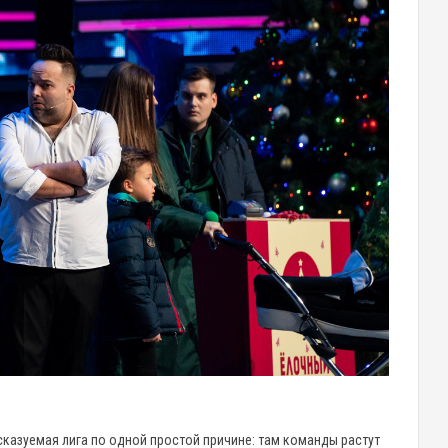
казуемая лига по одной простой причине: там команды растут