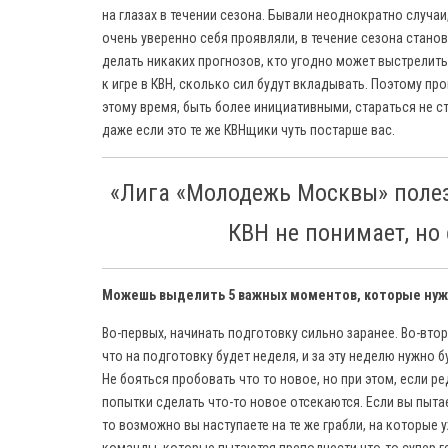
на глазах в течении сезона. Бывали неоднократно случаи
очень уверенно себя проявляли, в течение сезона стано
делать никаких прогнозов, кто угодно может выстрелить, 
к игре в КВН, сколько сил будут вкладывать. Поэтому пр
этому время, быть более инициативными, стараться не с
даже если это те же КВНщики чуть постарше вас.
«Лига «Молодежь Москвы» полезн
КВН не понимает, но
Можешь выделить 5 важных моментов, которые нужн
Во-первых, начинать подготовку сильно заранее. Во-вто
что на подготовку будет неделя, и за эту неделю нужно 
Не бояться пробовать что то новое, но при этом, если ре
попытки сделать что-то новое отсекаются. Если вы пыта
то возможно вы наступаете на те же грабли, на которые 
команды, которые пытаются преподнести что-то супер г