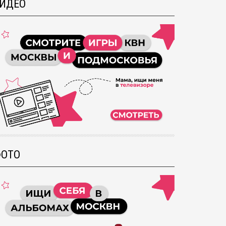
ИДЕО
ОТО