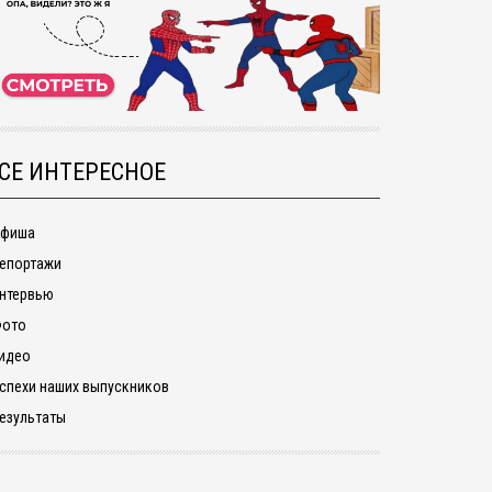
СЕ ИНТЕРЕСНОЕ
фиша
епортажи
нтервью
ото
идео
спехи наших выпускников
езультаты