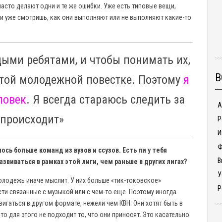
асто делают одни и те же ошибки. Уже есть типовые вещи,
 и уже смотришь, как они выполняют или не выполняют какие-то
.
ыми ребятами, и чтобы понимать их,
В
этой молодежной повестке. Поэтому
я
ловек
. Я всегда стараюсь следить за
А
 происходит»
Р
И
Ф
ь больше команд из вузов и ссузов. Есть ли у тебя
В
виваться в рамках этой лиги, чем раньше в других лигах?
У
молодежь иначе мыслит. У них больше «тик-токовское»
Р
сти связанные с музыкой или с чем-то еще. Поэтому иногда
игаться в другом формате, нежели чем КВН. Они хотят быть в
что для этого не подходит то, что они приносят. Это касательно