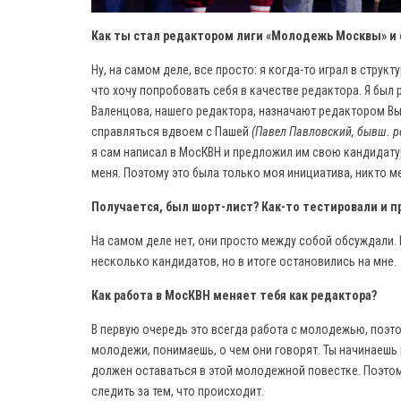
Как ты стал редактором лиги «Молодежь Москвы» и с
Ну, на самом деле, все просто: я когда-то играл в струк
что хочу попробовать себя в качестве редактора. Я был р
Валенцова, нашего редактора, назначают редактором Высш
справляться вдвоем с Пашей
(Павел Павловский, бывш. р
я сам написал в МосКВН и предложил им свою кандидатур
меня. Поэтому это была только моя инициатива, никто ме
Получается, был шорт-лист? Как-то тестировали и п
На самом деле нет, они просто между собой обсуждали. 
несколько кандидатов, но в итоге остановились на мне.
Как работа в МосКВН меняет тебя как редактора?
В первую очередь это всегда работа с молодежью, поэто
молодежи, понимаешь, о чем они говорят. Ты начинаешь 
должен оставаться в этой молодежной повестке. Поэтому
следить за тем, что происходит.