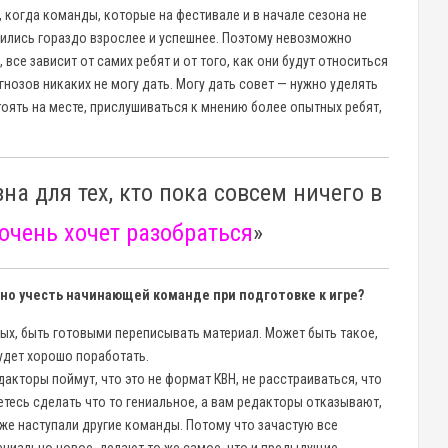
, когда команды, которые на фестивале и в начале сезона не
вились гораздо взрослее и успешнее. Поэтому невозможно
все зависит от самих ребят и от того, как они будут относиться
огнозов никаких не могу дать. Могу дать совет — нужно уделять
тоять на месте, прислушиваться к мнению более опытных ребят,
а для тех, кто пока совсем ничего в
очень хочет разобраться
»
о учесть начинающей команде при подготовке к игре?
рых, быть готовыми переписывать материал. Может быть такое,
будет хорошо поработать.
дакторы поймут, что это не формат КВН, не расстраиваться, что
етесь сделать что то гениальное, а вам редакторы отказывают,
уже наступали другие команды. Потому что зачастую все
ениально новое, делают то же самое, что и предыдущие