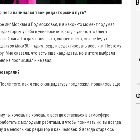
В
 чего начинался твой редакторский путь?
туре лиг Москвы и Подмосковья, и в какой-то момент подумал,
едактором у себя в университете, когда узнал, что Олега
ей лиги. Тогда я понял, что, скорее всего, они не будут
едактор МосКВН — прим. ред.)
и редактировать все лиги. Поэтому
у. Мне сказали, что есть еще кандидаты, но в итоге выбрали
ня не пропихивал и не звал.
роверяли?
После того, как я свою кандидатуру предложил, появилось еще
Ф
му ты хочешь не хочешь, а всегда остаешься в атмосфере
работать с молодыми ребятами, и чтобы понимать их, ты всегда
 я меняюсь как редактор и как человек. Я всегда стараюсь