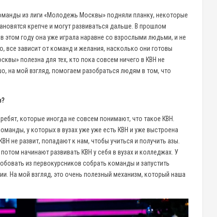
 команды из лиги «Молодежь Москвы» подняли планку, некоторые
тановятся крепче и могут развиваться дальше. В прошлом
 в этом году она уже играла наравне со взрослыми людьми, и не
но, все зависит от команд и желания, насколько они готовы
сквы» полезна для тех, кто пока совсем ничего в КВН не
шо, на мой взгляд, помогаем разобраться людям в том, что
в?
ебят, которые иногда не совсем понимают, что такое КВН.
оманды, у которых в вузах уже уже есть КВН и уже выстроена
 КВН не развит, попадают к нам, чтобы учиться и получить азы.
потом начинают развивать КВН у себя в вузах и колледжах. У
опробовать из первокурсников собрать команды и запустить
ии. На мой взгляд, это очень полезный механизм, который наша