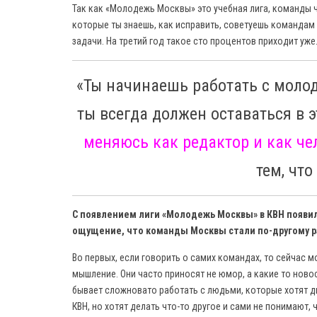
Так как «Молодежь Москвы» это учебная лига, команды ч
которые ты знаешь, как исправить, советуешь командам
задачи. На третий год такое сто процентов приходит уже
«Ты начинаешь работать с молод
ты всегда должен оставаться в 
меняюсь как редактор и как че
тем, что
С появлением лиги «Молодежь Москвы» в КВН появилос
ощущение, что команды Москвы стали по-другому раз
Во первых, если говорить о самих командах, то сейчас 
мышление. Они часто приносят не юмор, а какие то ново
бывает сложновато работать с людьми, которые хотят дв
КВН, но хотят делать что-то другое и сами не понимают, 