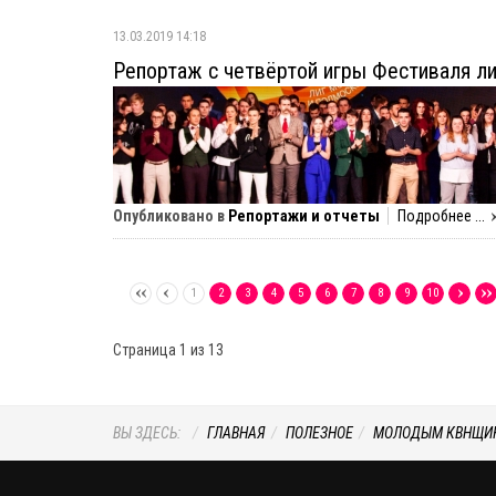
13.03.2019 14:18
Репортаж с четвёртой игры Фестиваля л
Опубликовано в
Репортажи и отчеты
Подробнее ...
1
2
3
4
5
6
7
8
9
10
Страница 1 из 13
ВЫ ЗДЕСЬ:
ГЛАВНАЯ
ПОЛЕЗНОЕ
МОЛОДЫМ КВНЩИ