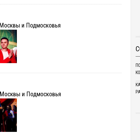
 Москвы и Подмосковья
С
П
К
К
Р
 Москвы и Подмосковья