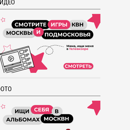
ИДЕО
ОТО