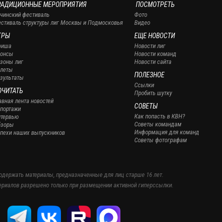
РАДИЦИОННЫЕ МЕРОПРИЯТИЯ
ПОСМОТРЕТЬ
чинский фестиваль
Фото
стиваль структуры лиг Москвы и Подмосковья
Видео
ГРЫ
ЕЩЕ НОВОСТИ
фиша
Новости лиг
нонсы
Новости команд
зоны лиг
Новости сайта
леты
ПОЛЕЗНОЕ
зультаты
Ссылки
ОЧИТАТЬ
Пробить шутку
авная лента новостей
СОВЕТЫ
портажи
Как попасть в КВН?
тервью
Советы командам
бзоры
Информация для команд
пехи наших выпускников
Советы фотографам
одержать материалы, предназначенные для лиц старше 16 лет.
ериалов разрешено только при размещении активной гиперссылки.