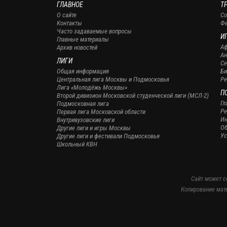
ГЛАВНОЕ
Т
О сайте
Со
Контакты
Фе
Часто задаваемые вопросы
И
Главные материалы
А
Архив новостей
А
ЛИГИ
Се
Общая информация
Би
Центральная лига Москвы и Подмосковья
Ре
Лига «Молодёжь Москвы»
П
Второй дивизион Московской студенческой лиги (МСЛ-2)
Гл
Подмосковная лига
Ре
Первая лига Московской области
Ин
Внутривузовские лиги
О
Другие лиги и игры Москвы
Ус
Другие лиги и фестивали Подмосковья
Школьный КВН
Сайт может с
Копирование мат