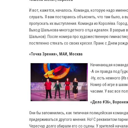
И вот, кажется, началось. Команда, которую надо именно
слушать. Я вам постараюсь объяснить, что там было, а 
пропускать их выступления. Команда из Королёва. Город
Выход Шальнова-многодетного отца идеален. В разрыв в
Шальнов). После номера про художественную гимнастик
постепенно стекать со своих кресел. Пранк с Днем рожд
«Точка Зрения», МАИ, Москва
Начинающая команда 
-А он правда под Гуд
-Ну, есть немного (Из
Номер об игре в шахм
часами. У вас все пол
«Дело #36», Вороне
Они бы запомнились, как типичная полицейская команда.
придерживаться другого мнения. Но! С реквизитом парн
Чересчур долго убирали его со сцены. У зрителей начала