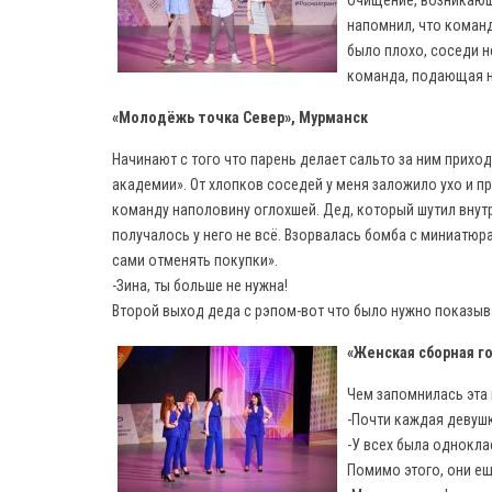
очищение, возникающ
напомнил, что команд
было плохо, соседи не
команда, подающая 
«Молодёжь точка Север», Мурманск
Начинают с того что парень делает сальто за ним прихо
академии». От хлопков соседей у меня заложило ухо и 
команду наполовину оглохшей. Дед, который шутил внутр
получалось у него не всё. Взорвалась бомба с миниатюр
сами отменять покупки».
-Зина, ты больше не нужна!
Второй выход деда с рэпом-вот что было нужно показыв
«Женская сборная г
Чем запомнилась эта
-Почти каждая девушк
-У всех была однокла
Помимо этого, они ещ