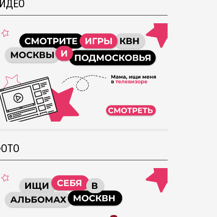
ИДЕО
ОТО