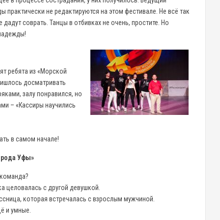
ее в процессе сострадания, у них получилось. Ведущий
ы практически не редактируются на этом фестивале. Не всё так
 дадут соврать. Танцы в отбивках не очень, простите. Но
надежды!
дят ребята из «Морской
пришлось досматривать
яками, залу понравился, но
ами – «Кассиры научились
ать в самом начале!
орода Уфы»
 команда?
а целовалась с другой девушкой.
ссница, которая встречалась с взрослым мужчиной.
ё и умные.