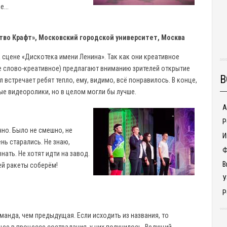
...
тво Крафт», Московский городской университет, Москва
на сцене «Дискотека имени Ленина». Так как они креативное
ое слово-креативное) предлагают вниманию зрителей открытие
В
л встречает ребят тепло, ему, видимо, всё понравилось. В конце,
е видеоролики, но в целом могли бы лучше.
А
Р
но. Было не смешно, не
И
нь старались. Не знаю,
Ф
знать. Не хотят идти на завод.
В
ей ракеты соберём!
У
Р
манда, чем предыдущая. Если исходить из названия, то