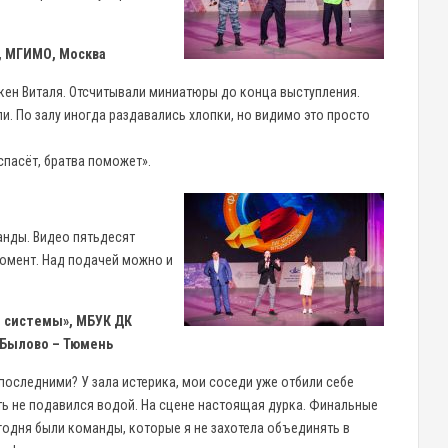
, МГИМО, Москва
кен Виталя. Отсчитывали миниатюры до конца выступления.
и. По залу иногда раздавались хлопки, но видимо это просто
 спасёт, братва поможет».
анды. Видео пятьдесят
омент. Над подачей можно и
 системы», МБУК ДК
 Былово – Тюмень
последними? У зала истерика, мои соседи уже отбили себе
ть не подавился водой. На сцене настоящая дурка. Финальные
годня были команды, которые я не захотела объединять в