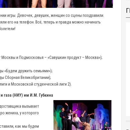
Г
шении игры. Девочек, девушек, женщин со сцены поздравили.
яли его на телефон. Всё, теперь и правда можно начинать
олетели!
г Москвы и Подмосковья – «Савушкин продукт – Москва»);
ды «Будем дружить семьями»);
ды Сборная Великобритании);
иги и Московской студенческой лиги 2).
 и газа (НИУ) им И.М. Губкина
о доставщика вызывает
ро жениха, у которого
дставили, как мы будем