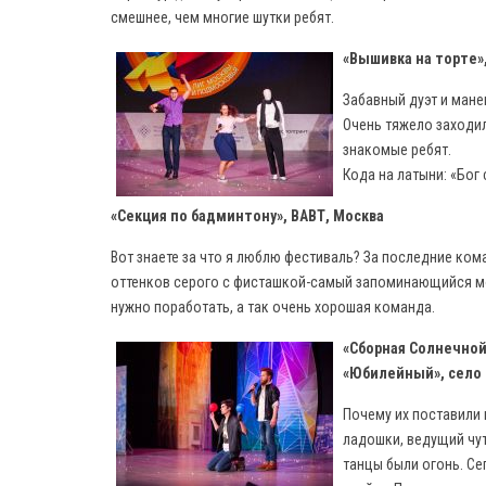
смешнее, чем многие шутки ребят.
«Вышивка на торте»
Забавный дуэт и мане
Очень тяжело заходил
знакомые ребят.
Кода на латыни: «Бог
«Секция по бадминтону», ВАВТ, Москва
Вот знаете за что я люблю фестиваль? За последние ком
оттенков серого с фисташкой-самый запоминающийся м
нужно поработать, а так очень хорошая команда.
«Сборная Солнечной
«Юбилейный», село
Почему их поставили 
ладошки, ведущий чу
танцы были огонь. Се