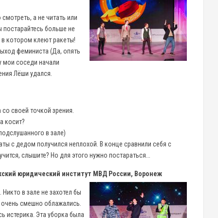
 смотреть, а не читать или
вы постарайтесь больше не
, в котором клеют ракеты!
ыход феминиста (Да, опять
у мои соседи начали
ения Лёши удался.
со своей точкой зрения.
ка косит?
 подслушанного в зале)
аты с дедом получился неплохой. В конце сравнили себя с
учится, слышите? Но для этого нужно постараться...
жский юридический институт МВД России, Воронеж
 Никто в зале не захотел бы
и очень смешно облажались.
сь истерика. Эта уборка была