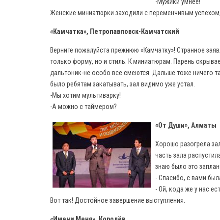
-Мужики умнее!
Женские миниатюрки заходили с переменчивым успехом, 
«Камчатка», Петропавловск-Камчатский
Верните пожалуйста прежнюю «Камчатку»! Странное заяв
только форму, но и стиль. К миниатюрам. Парень скрывае
дальтоник-не особо все смеются. Дальше тоже ничего т
было ребятам закатывать, зал видимо уже устал.
-Мы хотим мультиварку!
-А можно с таймером?
«От Души», Алматы
Хорошо разогрела зал
часть зала распустила
знаю было это заплан
- Спасибо, с вами был
- Ой, кода же у нас ест
Вот так! Достойное завершение выступления.
«Имени Меня», Королёв