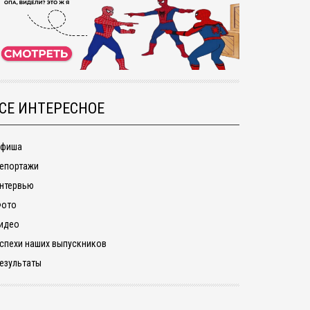
СЕ ИНТЕРЕСНОЕ
фиша
епортажи
нтервью
ото
идео
спехи наших выпускников
езультаты