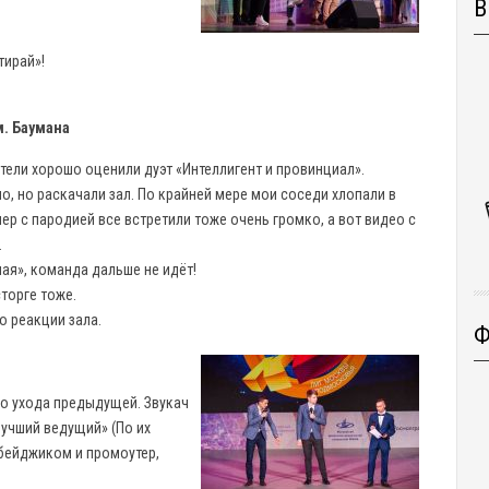
В
тирай»!
м. Баумана
тели хорошо оценили дуэт «Интеллигент и провинциал».
, но раскачали зал. По крайней мере мои соседи хлопали в
мер с пародией все встретили тоже очень громко, а вот видео с
.
ая», команда дальше не идёт!
торге тоже.
о реакции зала.
Ф
о ухода предыдущей. Звукач
Лучший ведущий» (По их
бейджиком и промоутер,