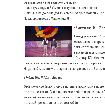
одевать детей в недалеком будущем.
-Как я буду ходить? У меня же куртка до щиколоток
-Как? Она же до пола должна быть! Говорил матери: «Не с
Поздравили всех с Масленицей!
«Конечная», МГТУ и
Выход уверенный. Зри
Осторожно, осторожно
такт их отбивкам. Но
рекламой зашло тише
-Команда КВН «Конечн
Зал пускает волну аплодисментов за волной. Судьи в вос
На данный момент — это лучшее выступление этой игры п
«Рубль 20», МАДИ, Москва
Этой команде было трудно выступать после оглушающег
постоянно лажал. Было видно, что ребята нервничали. «
мнению) постоянно оговаривался. Повеселил механик с 
который проговорился о своём хобби.