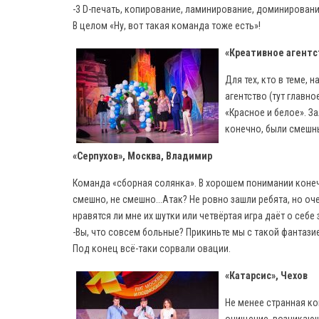
-3 D-печать, копирование, ламинирование, доминирование
В целом «Ну, вот такая команда тоже есть»!
«Креативное агентс
Для тех, кто в теме, 
агентство (тут главн
«Красное и белое». За
конечно, были смешны
«Серпухов», Москва, Владимир
Команда «сборная солянка». В хорошем понимании конеч
смешно, не смешно...Атак? Не ровно зашли ребята, но оче
нравятся ли мне их шутки или четвёртая игра даёт о себе 
-Вы, что совсем больные? Прикиньте мы с такой фантази
Под конец всё-таки сорвали овации.
«Катарсис», Чехов
Не менее странная ко