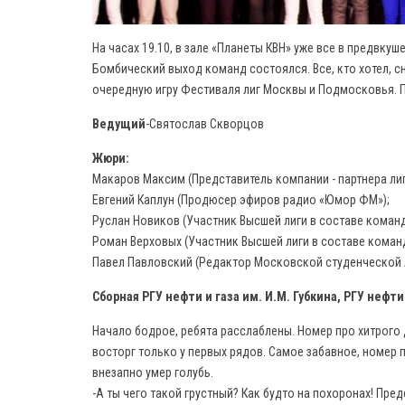
На часах 19.10, в зале «Планеты КВН» уже все в предвку
Бомбический выход команд состоялся. Все, кто хотел, сн
очередную игру Фестиваля лиг Москвы и Подмосковья. П
Ведущий
-Святослав Скворцов
Жюри:
Макаров Максим (Представитель компании - партнера ли
Евгений Каплун (Продюсер эфиров радио «Юмор ФМ»);
Руслан Новиков (Участник Высшей лиги в составе коман
Роман Верховых (Участник Высшей лиги в составе коман
Павел Павловский (Редактор Московской студенческой л
Сборная РГУ нефти и газа им. И.М. Губкина, РГУ нефти
Начало бодрое, ребята расслаблены. Номер про хитрог
восторг только у первых рядов. Самое забавное, номер п
внезапно умер голубь.
-А ты чего такой грустный? Как будто на похоронах! Пре