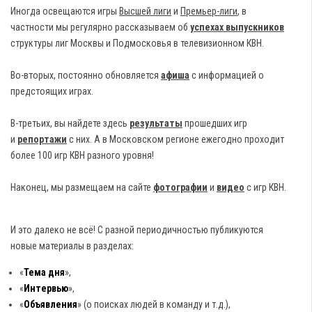
Иногда освещаются игры
Высшей лиги
и
Премьер-лиги
, в
частности мы регулярно рассказываем об
успехах выпускников
структуры лиг Москвы и Подмосковья в телевизионном КВН.
Во-вторых, постоянно обновляется
афиша
с информацией о
предстоящих играх.
В-третьих, вы найдете здесь
результаты
прошедших игр
и
репортажи
с них. А в Московском регионе ежегодно проходит
более 100 игр КВН разного уровня!
Наконец, мы размещаем на сайте
фотографии
и
видео
с игр КВН.
И это далеко не всё! С разной периодичностью публикуются
новые материалы в разделах:
«
Тема дня
»,
«
Интервью
»,
«
Объявления
» (о поисках людей в команду и т.д.),