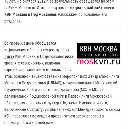
10 лет, и с октября 2012 г. ее деятельность освещается на этом
сайте — Moskvn.ru. Итак, перед вами
официальный сайт всего
КВН Москвы и Подмосковья
.
Расскажем об основных его
разделах.
Во-первых, здесь обобщается
информация обо всех существующих
лигах
КВН Москвы и Подмосковья ниже
уровня телевизионных, включая
городские, вузовские и школьные. При
этом основной акцент сделан на мероприятиях Центральной лиги
Москвы и Подмосковья (ЦЛМиП), межрегиональной Московской
студенческой лиги и ее второго дивизиона (МСЛ и МСЛ2),
региональной Подмосковной лиги и Первой лиги Московской
области, лиги силовых структур «Подъем». Именно эти лиги,
включенные в структуру официальных лиг Международного союза
КВН, позволяют командам продвигаться вверх вплоть до
Премьер-лиги и Высшей лиги.