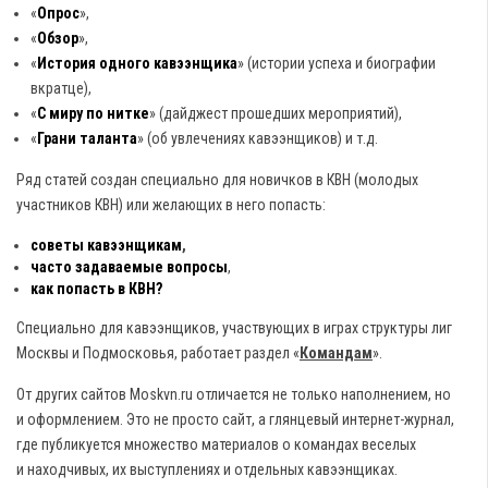
«
Опрос
»,
«
Обзор
»,
«
История одного кавээнщика
» (истории успеха и биографии
вкратце),
«
С миру по нитке
» (дайджест прошедших мероприятий),
«
Грани таланта
» (об увлечениях кавээнщиков) и т.д.
Ряд статей создан специально для новичков в КВН (молодых
участников КВН) или желающих в него попасть:
советы кавээнщикам
,
часто задаваемые вопросы
,
как попасть в КВН?
Специально для кавээнщиков, участвующих в играх структуры лиг
Москвы и Подмосковья, работает раздел «
Командам
».
От других сайтов Moskvn.ru отличается не только наполнением, но
и оформлением. Это не просто сайт, а глянцевый интернет-журнал,
где публикуется множество материалов о командах веселых
и находчивых, их выступлениях и отдельных кавээнщиках.