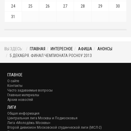
24
25
26
27
28
29
30
31
ВЫ ЗДЕСЬ:
ГЛАВНАЯ
ИНТЕРЕСНОЕ
АФИША
АНОНСЫ
5 ДЕКАБРЯ. ФИНАЛ ЧЕМПИОНАТА РОСНОУ 2013
ГЛАВНОЕ
О сайте
Контакты
Часто задаваемые вопросы
Главные материалы
Архив новостей
ЛИГИ
Общая информация
Центральная лига Москвы и Подмосковья
Лига «Молодёжь Москвы»
Второй дивизион Московской студенческой лиги (МСЛ-2)