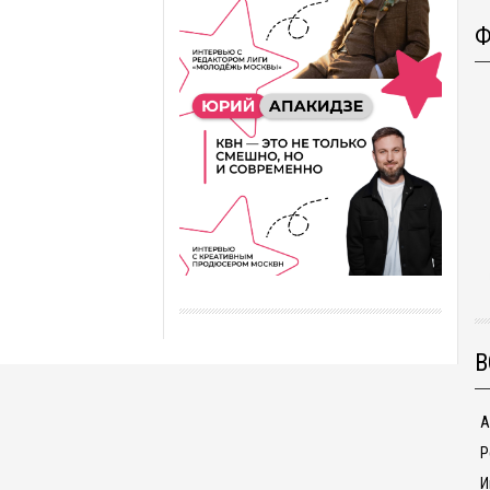
Ф
В
А
Р
И