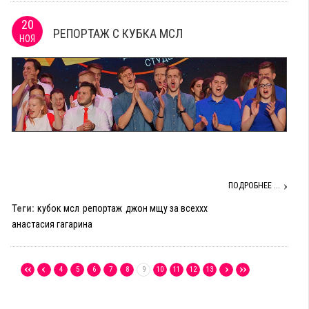
20
РЕПОРТАЖ С КУБКА МСЛ
НОЯ
ПОДРОБНЕЕ ...
Теги:
кубок мсл
репортаж
джон мщу за всеххх
анастасия гагарина
4
5
6
7
8
9
10
11
12
13