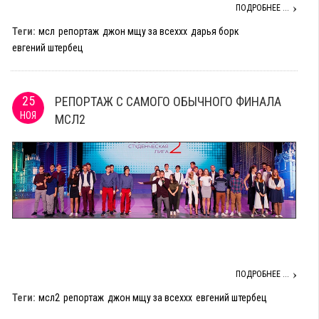
ПОДРОБНЕЕ ...
Теги:
мсл
репортаж
джон мщу за всеххх
дарья борк
евгений штербец
25
РЕПОРТАЖ С САМОГО ОБЫЧНОГО ФИНАЛА
НОЯ
МСЛ2
ПОДРОБНЕЕ ...
Теги:
мсл2
репортаж
джон мщу за всеххх
евгений штербец