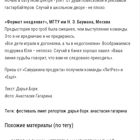
Ночью в батутном центре - улет. От души повеселили и рекламой
гастарбайтеров. Случай в школьном дворе - не плохо.
«Формат неадекват», МГТУ им Н. Э. Баумана, Москва
Предыстория про гроб была смешнее, чем выступление команды.
Это я не вредничаю и не придираюсь.
«Все дети играли в догонялки, а ты в недогонялки». Воображаемся
подружка Юля – неплохо. Случай в банке хорошо зашел: «Ваша
линия судьбы говорит, что вам не следовало приходить».
Призы от «Савушкина продукта» получили команды «ЛитРес» и
«Ещё».
Текст: Дарья Борк.
Фото: Анастасия Гагарина.
Теги:
фестиваль лмип
репортаж
дарья борк
анастасия гагарина
Похожие материалы (по тегу)