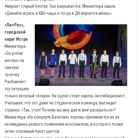
Умирает старый блогер. Зал разрывается. Миниатюра зашла.
«Давайте играть в КВН чаще и тогда в ДК вернется жизнь».
«ЛитРес»,
городской
округ Истра
Миниатюра
«За углом
школы» на
смелую
троечку.
Разбавляет
эту ситуацию
только веселый татарин. На сцене стоит парень-эксгибиционист.
Учитывая, что это даже не студенческая команда, выглядит
странно: «Так, стоп! Почему вы мне даёте мне раскрыться»?
Миниатюра «На концерте Баскова» хорошо принимается из-за
неожиданно резвого появления исполнителя, в которого позже
летит огромный букет цветов.