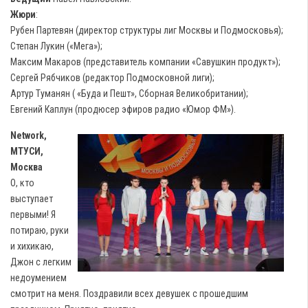
Жюри
:
Рубен Партевян (директор структуры лиг Москвы и Подмосковья);
Степан Лукин («Мега»);
Максим Макаров (представитель компании «Савушкин продукт»);
Сергей Рябчиков (редактор Подмосковной лиги);
Артур Туманян ( «Буда и Пешт», Сборная Великобритании);
Евгений Каплун (продюсер эфиров радио «Юмор ФМ»).
Network,
МТУСИ,
Москва
О, кто
выступает
первыми! Я
потираю, руки
и хихикаю,
Джон с легким
недоумением
смотрит на меня. Поздравили всех девушек с прошедшим