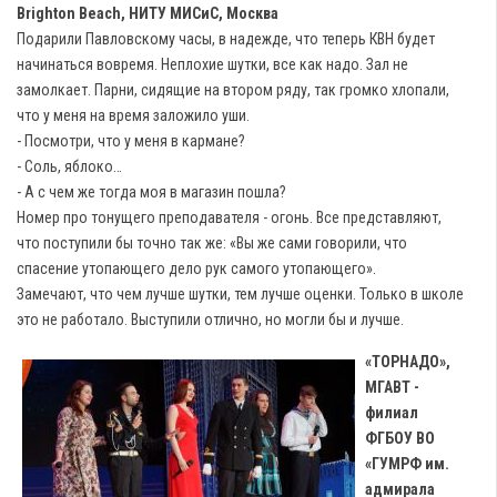
Brighton Beach, НИТУ МИСиС, Москва
Подарили Павловскому часы, в надежде, что теперь КВН будет
начинаться вовремя. Неплохие шутки, все как надо. Зал не
замолкает. Парни, сидящие на втором ряду, так громко хлопали,
что у меня на время заложило уши.
- Посмотри, что у меня в кармане?
- Соль, яблоко…
- А с чем же тогда моя в магазин пошла?
Номер про тонущего преподавателя - огонь. Все представляют,
что поступили бы точно так же: «Вы же сами говорили, что
спасение утопающего дело рук самого утопающего».
Замечают, что чем лучше шутки, тем лучше оценки. Только в школе
это не работало. Выступили отлично, но могли бы и лучше.
«ТОРНАДО»,
МГАВТ -
филиал
ФГБОУ ВО
«ГУМРФ им.
адмирала