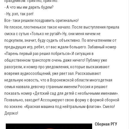
праздником. Приятно, приятно.
- А что мы им дарить будем?
- Ну, рэп, так рэп!
Все- таки решили поздравить оригинально!
Не плохое, плотненькое такое начало. После выступления пришла
смска с сутью «Только не ругай!» Ну, они меня ничем не
подкупили, значит, буду судить объективно. По впечатлениям от
предыдущих игр, ребят, от вас ждали большего. Забавный номер
«Парень первый раз решил побриться».И ситуация в
общественном транспорте очень даже ничего! Публику уже
разогрели, и номер про уведомления, которые выскакивают
вовремя аудиосообщений, уже рвет зал. Рассказывают
недельную новость, что в Воронежской области многодетная
семья назвала девочку странным именем Россия и решают
показать номер «Детский сад для детей с необычными именами».
Похвально, заходит! Ассоциируют свою форму c формой сборной
по хоккею. «Красная машина под нейтральным флагом». Смело!
Дерзко!
Сборная РГУ