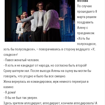
Москва
По случаю
прошедшего 8
марта решили
поздравить
Алену с
праздником.
«Хоть бы
полускадкое,
хоть бы полусладкое», – поворачиваясь в сторону ведущего: «У,
сладкое»!
- Павел женатый человек.
- Я хоть и не кандидат от народа, но согласна быть второй!
Сразу шатнули зал. После выхода Алены на сцену вы могли бы
говорить, что угодно и было бы все смешно.
Жена вернулась из командировки, муж немного переиграл в
казино:
- Я дома!
- Я бы не был так уверен.
Здесь зрители аплодируют, аплодируют, кончили аплодировать! А