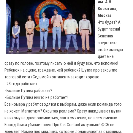
им. А.Н.
Косыгина,
Москва
Что будет? А
будет песня!
Бешеная
энергетика
этой команды
дает мне
сразу по голове, поэтому писать о ней я буду все, что вспомню!
Ребенок на сцене, граждане, чей ребенок? Шутка про закрытие
торговой сети «Седьмой континент» заходит хорошо.
- 23 года работает.
- Больше Путина работает?
- Больше Путина никто не работает!
Все номера у ребят сводятся к выборам, даже если команда того
не хочет. Магнетизм? Скрытая реклама? Сразу накидывают шутки
и никому не дают опомниться, зал в смятении, но всем смешно.
Выход Ярика убивает всех. Про Get Сontact актуально! ФСБ не
дремлет. Номер про младших, которые донашивают за старшими,