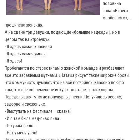
половина
зала. «Ничего
особенного», -
прошипела женская.
А на сцене три девушки, подающие «большие надежды», но в
целом так на «троечку».
- Я здесь самая красивая.
- Я здесь самая умная.
- Я здесь!
Пробегаются по стереотипам о женской команде и разбавляют
все это забавными шутками. «Наташа рисует такие широкие брови,
что коммунисты думают, что не все потеряно». Классно поют о
том, что все современное искусство станет фольклором.
Переделывают многие популярные песни. Получилось весело,
задорно и свеженько.
- Выступать на фестивале – сказка!
- И я там была мед-пиво пила…
- По усам текло…
- Нет у меня усов!
Честно сказать, выделяются на фоне других девчачьих команд,