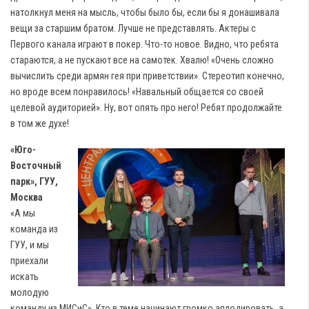
натолкнул меня на мысль, чтобы было бы, если бы я донашивала
вещи за старшим братом. Лучше не представлять. Актеры с
Первого канала играют в покер. Что-то новое. Видно, что ребята
стараются, а не пускают все на самотек. Хвалю! «Очень сложно
вычислить среди армян гея при приветствии». Стереотип конечно,
но вроде всем понравилось! «Навальный общается со своей
целевой аудиторией». Ну, вот опять про него! Ребят продолжайте
в том же духе!
«Юго-
Восточный
парк», ГУУ,
Москва
«А мы
команда из
ГУУ, и мы
приехали
искать
молодую
команду из МИСиС». Кто в теме начинают громко аплодировать, а