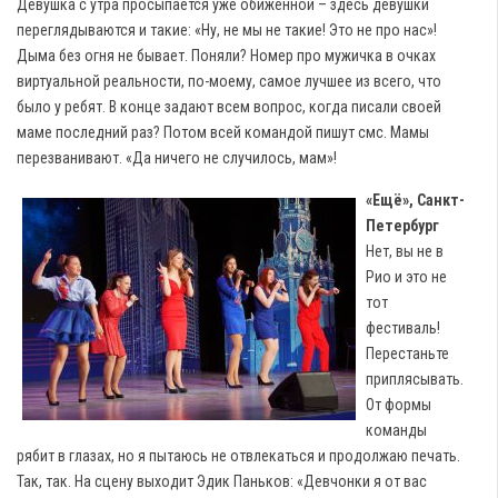
Девушка с утра просыпается уже обиженной – здесь девушки
переглядываются и такие: «Ну, не мы не такие! Это не про нас»!
Дыма без огня не бывает. Поняли? Номер про мужичка в очках
виртуальной реальности, по-моему, самое лучшее из всего, что
было у ребят. В конце задают всем вопрос, когда писали своей
маме последний раз? Потом всей командой пишут смс. Мамы
перезванивают. «Да ничего не случилось, мам»!
«Ещё», Санкт-
Петербург
Нет, вы не в
Рио и это не
тот
фестиваль!
Перестаньте
приплясывать.
От формы
команды
рябит в глазах, но я пытаюсь не отвлекаться и продолжаю печать.
Так, так. На сцену выходит Эдик Паньков: «Девчонки я от вас