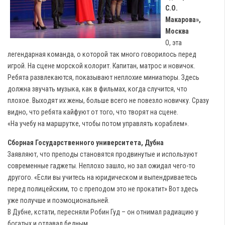
С.О.
Макарова»,
Москва
О, эта
легендарная команда, о которой так много говорилось перед
игрой. На сцене морской колорит. Капитан, матрос и новичок.
Ребята развлекаются, показывают неплохие миниатюры. Здесь
должна звучать музыка, как в фильмах, когда случится, что
плохое. Выходят их жены, больше всего не повезло новичку. Сразу
видно, что ребята кайфуют от того, что творят на сцене.
«На учебу на маршрутке, чтобы потом управлять кораблем».
Сборная Государственного университета, Дубна
Заявляют, что преподы становятся продвинутые и используют
современные гаджеты. Неплохо зашло, но зал ожидал чего-то
другого. «Если вы учитесь на юридическом и выпендриваетесь
перед полицейским, то с преподом это не прокатит» Вот здесь
уже получше и поэмоциональней.
В Дубне, кстати, пересняли Робин Гуд – он отнимал радиацию у
богатых и отдавал бедным.