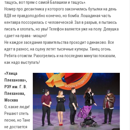
тащусь, вот прям с самой Балашихи и тащусь».
Номер про десантника у которого закончились бутылки на день
ВДВ не правдоподобно конечно, но бомба. Лошадиная часть
кентавра поссорилась с человеческой. Зал в разрыв, я пытаюсь
писать и хлопать, но увы! Телефон валяется уже на полу. Девушка
сдает на права - мощно!
Не каждое заседания правительства проходит одинаково. Все
идет в разнос, на сцену летят тысячные купюры. Танец огонь.
Ребята отожгли. Разогрелись и на последних минутах показали,
как надо выступать!
«Улица
Плеханова»,
РЭУ им. Г. В.
Плеханова,
Москва
О, какие люди!
Решают спеть
песню, но Тане
не достается