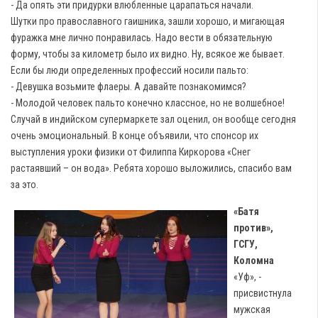
- Да опять эти придурки влюбленные царапаться начали.
Шутки про православного гаишника, зашли хорошо, и мигающая
фуражка мне лично понравилась. Надо вести в обязательную
форму, чтобы за километр было их видно. Ну, всякое же бывает.
Если бы люди определенных профессий носили пальто:
- Девушка возьмите флаеры. А давайте познакомимся?
- Молодой человек пальто конечно классное, но не волшебное!
Случай в индийском супермаркете зал оценил, он вообще сегодня
очень эмоциональный. В конце объявили, что спонсор их
выступления уроки физики от Филиппа Киркорова «Снег
растаявший – он вода». Ребята хорошо выложились, спасибо вам
за это.
«Батя
против»,
ГСГУ,
Коломна
«Уф», -
присвистнула
мужская