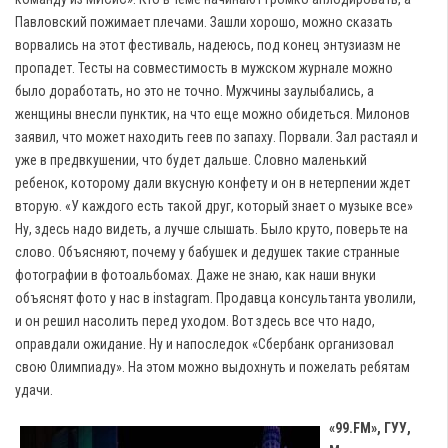
Павловский пожимает плечами. Зашли хорошо, можно сказать
ворвались на этот фестиваль, надеюсь, под конец энтузиазм не
пропадет. Тесты на совместимость в мужском журнале можно
было доработать, но это не точно. Мужчины заулыбались, а
женщины внесли пунктик, на что еще можно обидеться. Милонов
заявил, что может находить геев по запаху. Порвали. Зал растаял и
уже в предвкушении, что будет дальше. Словно маленький
ребенок, которому дали вкусную конфету и он в нетерпении ждет
вторую. «У каждого есть такой друг, который знает о музыке все»
Ну, здесь надо видеть, а лучше слышать. Было круто, поверьте на
слово. Объясняют, почему у бабушек и дедушек такие странные
фотографии в фотоальбомах. Даже не знаю, как наши внуки
объяснят фото у нас в instagram. Продавца консультанта уволили,
и он решил насолить перед уходом. Вот здесь все что надо,
оправдали ожидание. Ну и напоследок «Сбербанк организовал
свою Олимпиаду». На этом можно выдохнуть и пожелать ребятам
удачи.
«99.FM», ГУУ,