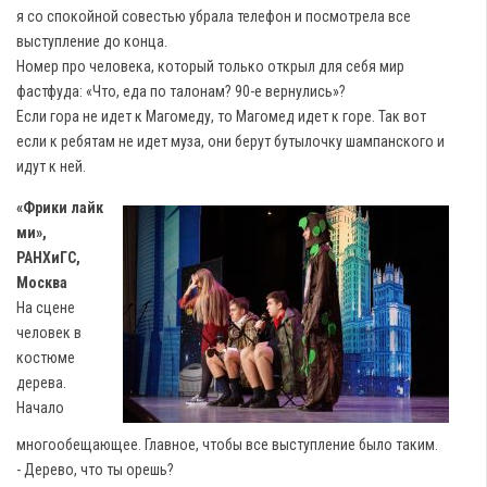
я со спокойной совестью убрала телефон и посмотрела все
выступление до конца.
Номер про человека, который только открыл для себя мир
фастфуда: «Что, еда по талонам? 90-е вернулись»?
Если гора не идет к Магомеду, то Магомед идет к горе. Так вот
если к ребятам не идет муза, они берут бутылочку шампанского и
идут к ней.
«Фрики лайк
ми»,
РАНХиГС,
Москва
На сцене
человек в
костюме
дерева.
Начало
многообещающее. Главное, чтобы все выступление было таким.
- Дерево, что ты орешь?