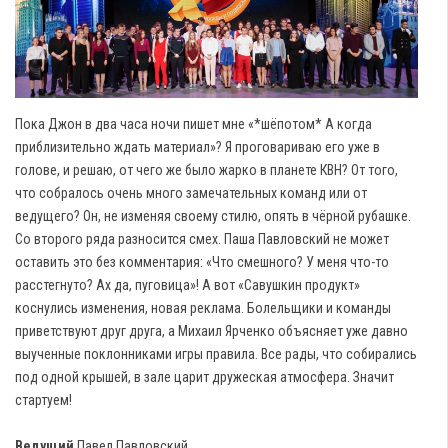
Пока Джон в два часа ночи пишет мне «*шёпотом* А когда
приблизительно ждать материал»? Я проговариваю его уже в
голове, и решаю, от чего же было жарко в планете КВН? От того,
что собралось очень много замечательных команд или от
ведущего? Он, не изменяя своему стилю, опять в чёрной рубашке.
Со второго ряда разносится смех. Паша Павловский не может
оставить это без комментария: «Что смешного? У меня что-то
расстегнуто? Ах да, пуговица»! А вот «Савушкин продукт»
коснулись изменения, новая реклама. Болельщики и команды
приветствуют друг друга, а Михаил Ярченко объясняет уже давно
выученные поклонниками игры правила. Все рады, что собирались
под одной крышей, в зале царит дружеская атмосфера. Значит
стартуем!
Ведущий
Павел Павловский.