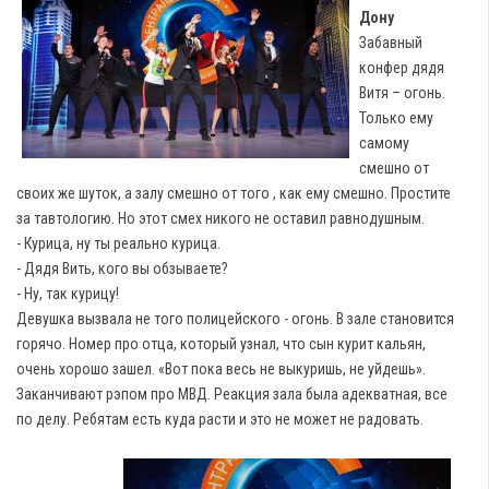
Дону
Забавный
конфер дядя
Витя – огонь.
Только ему
самому
смешно от
своих же шуток, а залу смешно от того , как ему смешно. Простите
за тавтологию. Но этот смех никого не оставил равнодушным.
- Курица, ну ты реально курица.
- Дядя Вить, кого вы обзываете?
- Ну, так курицу!
Девушка вызвала не того полицейского - огонь. В зале становится
горячо. Номер про отца, который узнал, что сын курит кальян,
очень хорошо зашел. «Вот пока весь не выкуришь, не уйдешь».
Заканчивают рэпом про МВД. Реакция зала была адекватная, все
по делу. Ребятам есть куда расти и это не может не радовать.