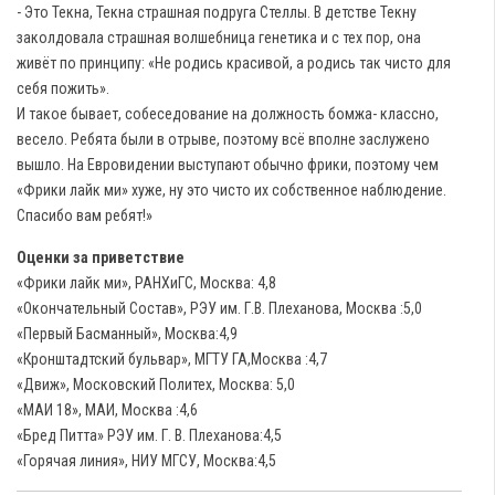
- Это Текна, Текна страшная подруга Стеллы. В детстве Текну
заколдовала страшная волшебница генетика и с тех пор, она
живёт по принципу: «Не родись красивой, а родись так чисто для
себя пожить».
И такое бывает, собеседование на должность бомжа- классно,
весело. Ребята были в отрыве, поэтому всё вполне заслужено
вышло. На Евровидении выступают обычно фрики, поэтому чем
«Фрики лайк ми» хуже, ну это чисто их собственное наблюдение.
Спасибо вам ребят!»
Оценки за приветствие
«Фрики лайк ми», РАНХиГС, Москва: 4,8
«Окончательный Состав», РЭУ им. Г.В. Плеханова, Москва :5,0
«Первый Басманный», Москва:4,9
«Кронштадтский бульвар», МГТУ ГА,Москва :4,7
«Движ», Московский Политех, Москва: 5,0
«МАИ 18», МАИ, Москва :4,6
«Бред Питта» РЭУ им. Г. В. Плеханова:4,5
«Горячая линия», НИУ МГСУ, Москва:4,5