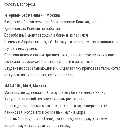
голову штопором.
«Первый Басманный», Москва
В индонезийской семье ребенка назвали Ксиоми, что не
удивительно Ксиоми не работает.
Беззаботный депутат ходил в баню и не парился.
Почему в Африке нет воды? Потому что вечером там выпивают, а
с утра у них сушняк.
Олег спалился о своем прошлом, когда на вопрос: «Какая у вас
любимая передача»? Ответил: «Деньги и сигареты».
Студент подрабатывающий в KFC дал взятку преподавателю, хотел
получить пять за двести, пять за двести.
«МАИ 18», МАИ, Москва
Мальчик, не сдавший ЕГЭ по русскому был изгнан из Чечни.
Хирург не знавший поговорок семь раз отрезал.
Лёша в детстве читал много сказок, поэтому совершено не
паниковал, когда его в бочке выкинули в море.
Опытный сотрудник Oriflame, когда продавал душу дьяволу,
впарил ему каталог, тушь и пару помад.