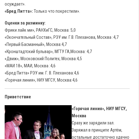
осуждает».
«Бред Питта»:
Только что покрестили».
Оценки за разминку:
Фрики лайк ми», РАНХиГС, Москва: 5,0
«Окончательный Состав», РЭУ им. Г.В. Плеханова, Москва :4,7
«Первый Басманный», Москва:4,7
«Кронштадтский бульвар», МГТУ ГА,Москва: 4,7
«Движ», Московский Политех, Москва:4,5
«МАИ 18», МАИ, Москва :4,6
«Бред Питта» РЭУ им. Г. В. Плеханова:4,6
«Горячая линия», НИУ МГСУ, Москва:4,6
Приветствие
«Горячая линия», НИУ МГСУ,
Москва
Сразу же зарядили зал.
Заряжал в принципе Артём,
остальные достаточно удачно