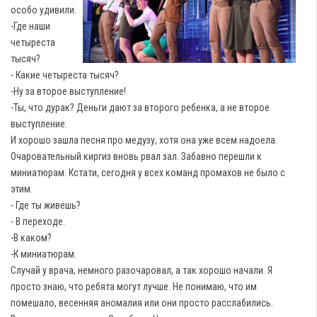
особо удивили.
-Где наши
четыреста
тысяч?
- Какие четыреста тысяч?
-Ну за второе выступление!
-Ты, что дурак? Деньги дают за второго ребенка, а не второе
выступление.
И хорошо зашла песня про медузу, хотя она уже всем надоела.
Очаровательный киргиз вновь рвал зал. Забавно перешли к
миниатюрам. Кстати, сегодня у всех команд промахов не было с
этим.
- Где ты живешь?
- В переходе.
-В каком?
-К миниатюрам.
Случай у врача, немного разочаровал, а так хорошо начали. Я
просто знаю, что ребята могут лучше. Не понимаю, что им
помешало, весенняя аномалия или они просто расслабились.