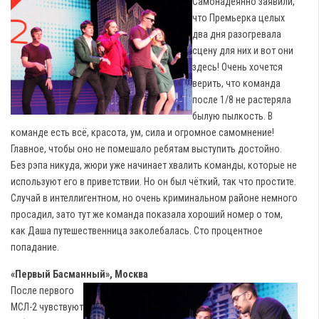
Самонадеянно заявили,
что Премьерка целых
два дня разогревала
сцену для них и вот они
здесь! Очень хочется
верить, что команда
после 1/8 не растеряла
былую пылкость. В
команде есть всё, красота, ум, сила и огромное самомнение!
Главное, чтобы оно не помешало ребятам выступить достойно.
Без рэпа никуда, жюри уже начинает хвалить команды, которые не
используют его в приветствии. Но он был чёткий, так что простите.
Случай в интеллигентном, но очень криминальном районе немного
просадил, зато тут же команда показала хороший номер о том,
как Даша путешественница заколебалась. Сто процентное
попадание.
«Первый Басманный», Москва
После первого
МСЛ-2 чувствуют