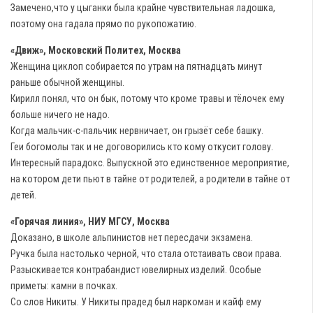
Замечено,что у цыганки была крайне чувствительная ладошка,
поэтому она гадала прямо по рукопожатию.
«Движ», Московский Политех, Москва
Женщина циклоп собирается по утрам на пятнадцать минут
раньше обычной женщины.
Кирилл понял, что он бык, потому что кроме травы и тёлочек ему
больше ничего не надо.
Когда мальчик-с-пальчик нервничает, он грызёт себе башку.
Геи богомолы так и не договорились кто кому откусит голову.
Интересный парадокс. Выпускной это единственное мероприятие,
на котором дети пьют в тайне от родителей, а родители в тайне от
детей.
«Горячая линия», НИУ МГСУ, Москва
Доказано, в школе альпинистов нет пересдачи экзамена.
Ручка была настолько черной, что стала отстаивать свои права.
Разыскивается контрабандист ювелирных изделий. Особые
приметы: камни в почках.
Со слов Никиты. У Никиты прадед был наркоман и кайф ему