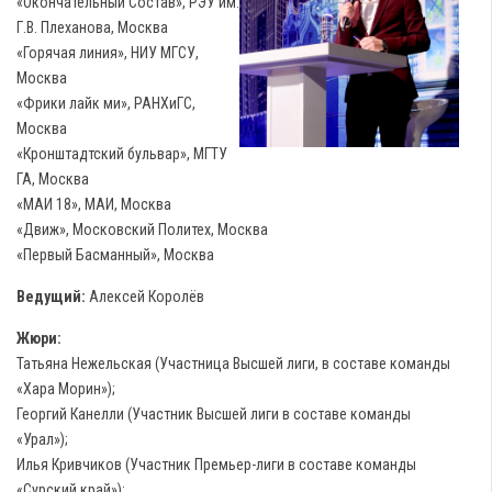
«Окончательный Состав», РЭУ им.
Г.В. Плеханова, Москва
«Горячая линия», НИУ МГСУ,
Москва
«Фрики лайк ми», РАНХиГС,
Москва
«Кронштадтский бульвар», МГТУ
ГА, Москва
«МАИ 18», МАИ, Москва
«Движ», Московский Политех, Москва
«Первый Басманный», Москва
Ведущий:
Алексей Королёв
Жюри:
Татьяна Нежельская (Участница Высшей лиги, в составе команды
«Хара Морин»);
Георгий Канелли (Участник Высшей лиги в составе команды
«Урал»);
Илья Кривчиков (Участник Премьер-лиги в составе команды
«Сурский край»);