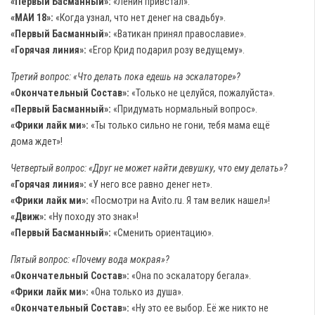
«Первый Басманный»:
«Ленин привстал».
«МАИ 18»:
«Когда узнал, что нет денег на свадьбу».
«Первый Басманный»:
«Ватикан принял православие».
«Горячая линия»:
«Егор Крид подарил розу ведущему».
Третий вопрос: «Что делать пока едешь на эскалаторе»?
«Окончательный Состав»:
«Только не целуйся, пожалуйста».
«Первый Басманный»:
«Придумать нормальный вопрос».
«Фрики лайк ми»:
«Ты только сильно не гони, тебя мама ещё
дома ждет»!
Четвертый вопрос: «Друг не может найти девушку, что ему делать»?
«Горячая линия»:
«У него все равно денег нет».
«Фрики лайк ми»:
«Посмотри на Avito.ru. Я там велик нашел»!
«Движ»:
«Ну походу это знак»!
«Первый Басманный»:
«Сменить ориентацию».
Пятый вопрос: «Почему вода мокрая»?
«Окончательный Состав»:
«Она по эскалатору бегала».
«Фрики лайк ми»:
«Она только из душа».
«Окончательный Состав»:
«Ну это ее выбор. Её же никто не