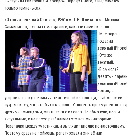
Выступили как группа «Серебро». Народу много, а выделяется
только темненькая.
«Окончательный Состав», РЭУ им. Г.В. Плеханова, Москва
Самая молодежная команда лиги, как они сами сказали.
- Мне парень
подарил
девятый iPhone!
- Это же
десятый.
- В смысле?
Девятый парень,
девятый iPhone!
Команда
устроила на сцене самый не логичный и беспощадный женский
суд - я скажу, что это было классно. У них есть преимущество над
другими командами, опять-таки с их слов. Не обманули, песни
актуальные, и не плохо разбавляют это всё миниатюрами.
Перепалка между участниками выглядит вполне по-настоящему.
Поэтому сразу не поймешь, репетировали они её или