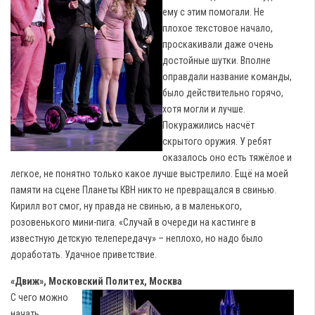
ему с этим помогали. Не
плохое текстовое начало,
проскакивали даже очень
достойные шутки. Вполне
оправдали название команды,
было действительно горячо,
хотя могли и лучше.
Покуражились насчёт
скрытого оружия. У ребят
оказалось оно есть тяжёлое и
легкое, не понятно только какое лучше выстрелило. Ещё на моей
памяти на сцене Планеты КВН никто не превращался в свинью.
Кирилл вот смог, ну правда не свинью, а в маленького,
розовенького мини-пига. «Случай в очереди на кастинге в
известную детскую телепередачу» – неплохо, но надо было
доработать. Удачное приветствие.
«Движ», Московский Политех, Москва
С чего можно
начать