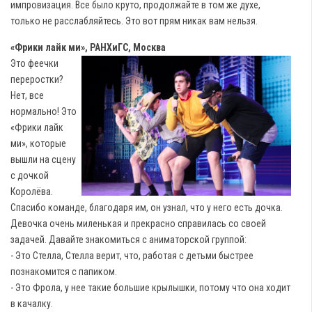
импровизация. Все было круто, продолжайте в том же духе,
только не расслабляйтесь. Это вот прям никак вам нельзя.
«Фрики лайк ми», РАНХиГС, Москва
Это феечки
переростки?
Нет, все
нормально! Это
«Фрики лайк
ми», которые
вышли на сцену
с дочкой
Королёва.
Спасибо команде, благодаря им, он узнал, что у него есть дочка.
Девочка очень миленькая и прекрасно справилась со своей
задачей. Давайте знакомиться с аниматорской группой:
- Это Стелла, Стелла верит, что, работая с детьми быстрее
познакомится с папиком.
- Это Фрола, у нее такие большие крылышки, потому что она ходит
в качалку.