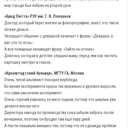
мэр города был избран на второй срок.
«Бред Питта» РЭУ им. Г. В. Плеханов
Доктор, который берет взятки за флюорографию, знает, что такое
лёгкие деньги.
Экзорцист общение с девушкой начинает с фразы: «Девушка, а
вас что-то есть».
А все пожарные ненавидят фразу: «Зайти на огонек».
Девочка, которая в детстве слушала маму, перед тем как чистить
картошку смотрит в глазок.
«Кронштадтский бульвар», МГТУ ГА, Москва
Очень тупой альпинист покорил верблюда.
Во время эксперимента крысы так морально и духовно выросли,
что сами закончили эксперимент.
Очень горячий кавказец ел мясо сырым, потому что шашлык уже
делался внутри него.
Директора завода по производству сока забыли забрать после
вечеринки, поэтому он бродил там ещё пару дней.
А Настю называли винишко-тян, потому что её однажды пробили