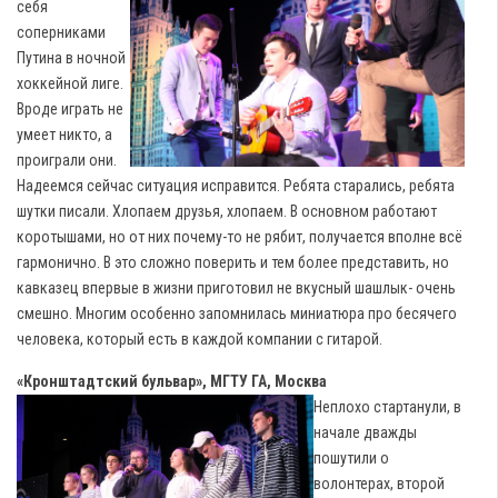
себя
соперниками
Путина в ночной
хоккейной лиге.
Вроде играть не
умеет никто, а
проиграли они.
Надеемся сейчас ситуация исправится. Ребята старались, ребята
шутки писали. Хлопаем друзья, хлопаем. В основном работают
коротышами, но от них почему-то не рябит, получается вполне всё
гармонично. В это сложно поверить и тем более представить, но
кавказец впервые в жизни приготовил не вкусный шашлык- очень
смешно. Многим особенно запомнилась миниатюра про бесячего
человека, который есть в каждой компании с гитарой.
«Кронштадтский бульвар», МГТУ ГА, Москва
Неплохо стартанули, в
начале дважды
пошутили о
волонтерах, второй