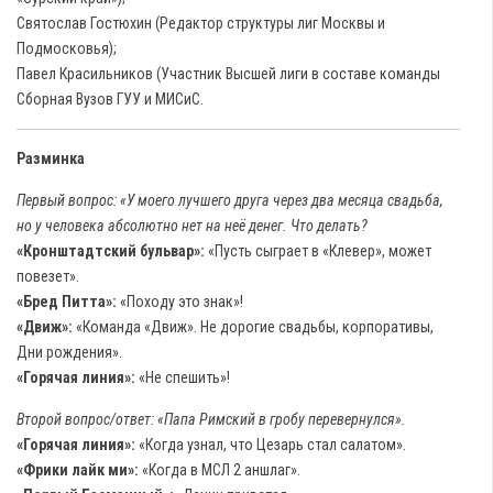
Святослав Гостюхин (Редактор структуры лиг Москвы и
Подмосковья);
Павел Красильников (Участник Высшей лиги в составе команды
Сборная Вузов ГУУ и МИСиС.
Разминка
Первый вопрос: «У моего лучшего друга через два месяца свадьба,
но у человека абсолютно нет на неё денег. Что делать?
«Кронштадтский бульвар»:
«Пусть сыграет в «Клевер», может
повезет».
«Бред Питта»:
«Походу это знак»!
«Движ»:
«Команда «Движ». Не дорогие свадьбы, корпоративы,
Дни рождения».
«Горячая линия»:
«Не спешить»!
Второй вопрос/ответ: «Папа Римский в гробу перевернулся».
«Горячая линия»:
«Когда узнал, что Цезарь стал салатом».
«Фрики лайк ми»:
«Когда в МСЛ 2 аншлаг».