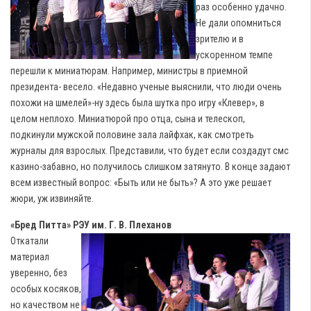
раз особенно удачно.
Не дали опомниться
зрителю и в
ускоренном темпе
перешли к миниатюрам. Например, министры в приемной
президента- весело. «Недавно ученые выяснили, что люди очень
похожи на шмелей»-ну здесь была шутка про игру «Клевер», в
целом неплохо. Миниатюрой про отца, сына и телескоп,
подкинули мужской половине зала лайфхак, как смотреть
журналы для взрослых. Представили, что будет если создадут смс
казино-забавно, но получилось слишком затянуто. В конце задают
всем известный вопрос: «Быть или не быть»? А это уже решает
жюри, уж извиняйте.
«Бред Питта» РЭУ им. Г. В. Плеханов
Откатали
материал
уверенно, без
особых косяков,
но качеством не