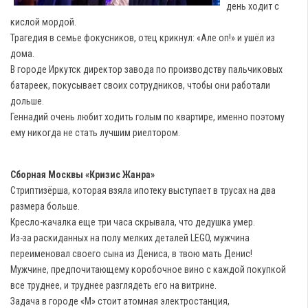
день ходит с
кислой мордой.
Трагедия в семье фокусников, отец крикнул: «Але оп!» и ушёл из
дома.
В городе Иркутск директор завода по производству пальчиковых
батареек, покусывает своих сотрудников, чтобы они работали
дольше.
Геннадий очень любит ходить голым по квартире, именно поэтому
ему никогда не стать лучшим риелтором.
Сборная Москвы «Кризис Жанра»
Стриптизёрша, которая взяла ипотеку выступает в трусах на два
размера больше.
Кресло-качалка еще три часа скрывала, что дедушка умер.
Из-за раскиданных на полу мелких деталей LEGO, мужчина
переименовал своего сына из Дениса, в твою мать Денис!
Мужчине, предпочитающему коробочное вино с каждой покупкой
все труднее, и труднее разглядеть его на витрине.
Задача в городе «М» стоит атомная электростанция,