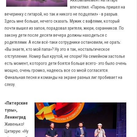
Аккомпанемент на гитаре
впечатлил. «Парень пришел на
вечеринку с гитарой, но так и никого не подцепил» - в разрыв.
Здесь мне больше, нечего сказать. Мужик с вафлями, который
почти вышел из запоя, порадовал зрителя, жюри, охранников. По
закону дети после десяти вечера должны находиться с
родителями. А если всё-таки сотрудники остановили, не орать:
«Вы знаете, кто мой папа»? Ну это я так, ностальгическое
отступление. Номер был крутой, не спорю! На семейном застолье
есть момент, которого дети боятся больше всего- это было очень
мощно, очень громко, надеюсь все со мной согласятся.
Финальная песня и команды на экране разных лиг пробивает на
слезу.
«Питерские
тузы»,
Ленинград
Живенько!
Цитирую: «Ну