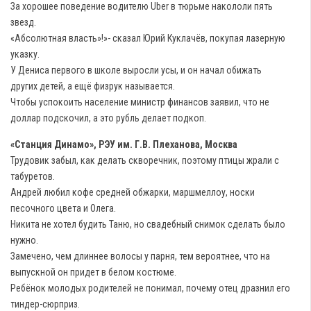
За хорошее поведение водителю Uber в тюрьме накололи пять
звезд.
«Абсолютная власть»!»- сказал Юрий Куклачёв, покупая лазерную
указку.
У Дениса первого в школе выросли усы, и он начал обижать
других детей, а ещё физрук называется.
Чтобы успокоить население министр финансов заявил, что не
доллар подскочил, а это рубль делает подкоп.
«Станция Динамо», РЭУ им. Г.В. Плеханова, Москва
Трудовик забыл, как делать скворечник, поэтому птицы жрали с
табуретов.
Андрей любил кофе средней обжарки, маршмеллоу, носки
песочного цвета и Олега.
Никита не хотел будить Таню, но свадебный снимок сделать было
нужно.
Замечено, чем длиннее волосы у парня, тем вероятнее, что на
выпускной он придет в белом костюме.
Ребёнок молодых родителей не понимал, почему отец дразнил его
тиндер-сюрприз.