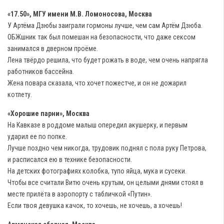
«17.50», МГУ имени М.В. Ломоносова, Москва
У Артёма Дзюбы заиграли гормоны лучше, чем сам Артём Дзюба.
ОБЖшник так был помешан на безопасности, что даже сексом
занимался в дверном проёме.
Лена твёрдо решила, что будет рожать в воде, чем очень напрягла
работников бассейна.
Жена повара сказала, что хочет пожестче, и он не дожарил
котлету.
«Хорошие парни», Москва
На Кавказе в роддоме малыш опередил акушерку, и первым
ударил ее по попке.
Лучше поздно чем никогда, трудовик поднял с пола руку Петрова,
и расписался ею в технике безопасности.
На детских фотографиях колобка, тупо яйца, мука и сусеки.
Чтобы все считали Витю очень крутым, он целыми днями стоял в
месте прилёта в аэропорту с табличкой «Путин».
Если твоя девушка качок, то хочешь, не хочешь, а хочешь!