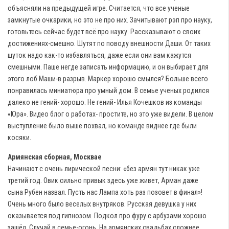
объясняли на предыдущей игре. Считается, что все ученые
замкнутые очкарики, но это не про них. Зачитывают рэп про науку,
готовьтесь сейчас будет всё про науку. Рассказывают о своих
достижениях-смешно. Шутят по поводу внешности Даши. От таких
шуток надо как-то избавляться, даже если они вам кажутся
смешными. Паше негде записать информацию, и он выбирает для
этого лоб Маши-в разрыв. Маркер хорошо смылся? Больше всего
понравилась миниатюра про умный дом. В семье ученых родился
далеко не гений- хорошо. Не гений- Илья Кочешков из команды
«Юра». Видео блог о работах- простите, но это уже видели. В целом
выступление было выше похвал, но команде виднее где были
косяки.
Армянская сборная, Москвае
Начинают с очень лирической песни: «без армян тут никак уже
третий год. Овик сильно привык здесь уже живет, Арман даже
сына Рубен назвал. Пусть нас Лампа хоть раз позовет в финал»!
Очень много было веселых внутряков. Русская девушка у них
оказывается под гипнозом. Подкол про фуру с арбузами хорошо
зашёл. Случай в семье-огонь. На армянских свадьбах сложнее