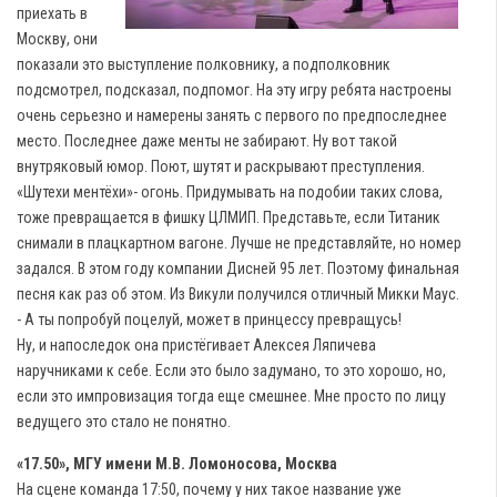
приехать в
Москву, они
показали это выступление полковнику, а подполковник
подсмотрел, подсказал, подпомог. На эту игру ребята настроены
очень серьезно и намерены занять с первого по предпоследнее
место. Последнее даже менты не забирают. Ну вот такой
внутряковый юмор. Поют, шутят и раскрывают преступления.
«Шутехи ментёхи»- огонь. Придумывать на подобии таких слова,
тоже превращается в фишку ЦЛМИП. Представьте, если Титаник
снимали в плацкартном вагоне. Лучше не представляйте, но номер
задался. В этом году компании Дисней 95 лет. Поэтому финальная
песня как раз об этом. Из Викули получился отличный Микки Маус.
- А ты попробуй поцелуй, может в принцессу превращусь!
Ну, и напоследок она пристёгивает Алексея Ляпичева
наручниками к себе. Если это было задумано, то это хорошо, но,
если это импровизация тогда еще смешнее. Мне просто по лицу
ведущего это стало не понятно.
«17.50», МГУ имени М.В. Ломоносова, Москва
На сцене команда 17:50, почему у них такое название уже