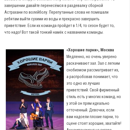
завершении давайте перенесёмся в раздевалку сборной
Астрахани по волейболу. Перепутанные слова не помешали
ребятам выйти сухими из воды и прекрасно завершить
приветствие. Если их команда пройдет в 1/4, то сезон будет то,
что надо! Вот такой тонкий намёк с названием команды.
«Хорошие парни», Москва
Медленно, но очень уверено
раскачивают зал. Зал с легким
снобизмом рассматривает их,
а распробовав понимает, что
это одно из лучших
приветствий. Свой фирменный
стиль есть у многих команд, но
у этой он прям идеально
отточенный. Девочки, если
вам надоели плохие парни, то
сцене стоят хорошие, хватайте!