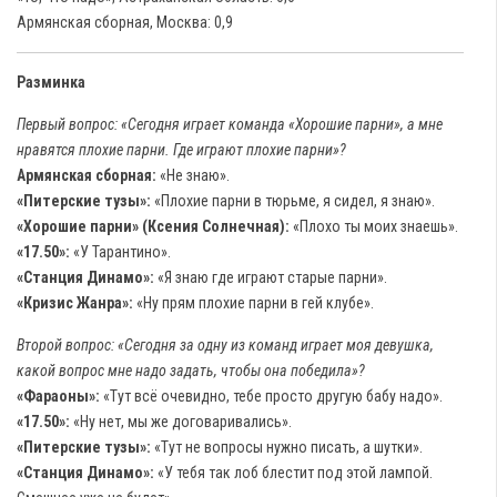
Армянская сборная, Москва: 0,9
Разминка
Первый вопрос: «Сегодня играет команда «Хорошие парни», а мне
нравятся плохие парни. Где играют плохие парни»?
Армянская сборная:
«Не знаю».
«Питерские тузы»:
«Плохие парни в тюрьме, я сидел, я знаю».
«Хорошие парни» (Ксения Солнечная):
«Плохо ты моих знаешь».
«17.50»:
«У Тарантино».
«Станция Динамо»:
«Я знаю где играют старые парни».
«Кризис Жанра»:
«Ну прям плохие парни в гей клубе».
Второй вопрос: «Сегодня за одну из команд играет моя девушка,
какой вопрос мне надо задать, чтобы она победила»?
«Фараоны»:
«Тут всё очевидно, тебе просто другую бабу надо».
«17.50»:
«Ну нет, мы же договаривались».
«Питерские тузы»:
«Тут не вопросы нужно писать, а шутки».
«Станция Динамо»:
«У тебя так лоб блестит под этой лампой.