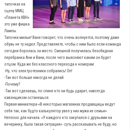
тапочках на
сцену ММЦ
«Планета КВН»
это уже фишка
Лампы.
Тапочки милые! Ваня говорит, что очень волнуется, поэтому даже
обувь не ту надел. Представляете, чтобы с ним было если команда
сегодня боролась за место. Смешной получилась безобидная
перебранка Ани и Вани, после чего выясняют каким он будет
отцом. Куда же без классного перехода к номерам:
-Ну, что электротехники собрались! Оп!
-Так вот больше никогда не делай.
-Почему?
-Так вот сделаешь, по спине кто ни будь ударит, навсегда
кавэнщиком останешься.
Первая миниатюра-«В некоторых магазинах продавщицы ведут
себя так, как будто калькулятор увел у них мужа из семьи».
Неплохо для начала. «У каждого кто закупался с друзьями на
вечеринку, была такая ситуация»- суть рассказывать не буду, но