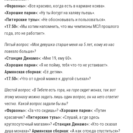
«Фараоны»:
«Все красиво, когда есть в кармане ксива».
«Хорошие парни»:
«Ну ты йогурт на халяву пьешь».
«Питерские тузы»:
«Не обосновывать и пользоваться».
«17.50»:
«Мы хотим напомнить, что мы чемпионы МСЛ прошлого
года, это не работает».
Пятый вопрос: «Моя девушка старше меня на 5 лет, кому из нас
повезло больше»?
«Станция Динамо»:
«Мне 19, ему 60».
«Хорошие парни»:
«Я не пойму, тебя что-то не устаивает».
Армянская сборная:
«Её детям».
«17.50»:
«Что от одной мамке к другой съехал»?
Шестой вопрос: «В Тибете есть гора, на горе сидит монах, так вот
этому монаху можно задать лишь один вопрос, он на него ответит
честно. Какой вопрос задали бы вы?
«Фараоны»:
«За что сидишь»?
«Хорошие парни»:
«Путин
красавчик?
«Питерские тузы»:
«Слушай, а где здесь
круглосуточный магазин»?
«Станция Динамо»:
«Кто-то сказал
душа монаха»?
Армянская сборная:
«А как отсюда спуститься»?