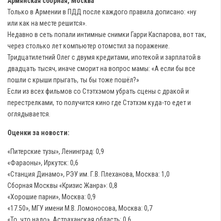
Армянская сборная, Москва
Только в Армении в ПДД после каждого правила дописано: «ну
или как на месте решится».
Недавно в сеть попали интимные снимки Гарри Каспарова, вот так,
через столько лет компьютер отомстил за поражение.
Тридцатилетний Олег с двумя кредитами, ипотекой и зарплатой в
двадцать тысяч, иначе сморит на вопрос мамы: «А если бы все
пошли с крыши прыгать, ты бы тоже пошёл?»
Если из всех фильмов со Стэтхэмом убрать сцены с дракой и
перестрелками, то получится кино где Стэтхэм куда-то едет и
оглядывается.
Оценки за новости:
«Питерские тузы», Ленинград: 0,9
«Фараоны», Иркутск: 0,6
«Станция Динамо», РЭУ им. Г.В. Плеханова, Москва: 1,0
Сборная Москвы «Кризис Жанра»: 0,8
«Хорошие парни», Москва: 0,9
«17.50», МГУ имени М.В. Ломоносова, Москва: 0,7
«То, что надо», Астраханская область: 0,6