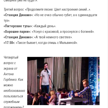
Смешнее уже не будет».
Третий вопрос: «Продолжите песню: Цвет настроения синий…».
«Станция Динамо»:
«Но не очко обычно губит, а к одиннадцати
туз».
«Питерские тузы»:
«Каждый день».
«Хорошие парни»:
«Уснул с красивой, а проснулся с богиней».
«Станция Динамо»:
«А твой немного светлее».
«17.50»:
«Такое бывает, когда спишь с Мальвиной».
Четвертый
вопрос с
экрана от
Антона
Горбенко: Как
можно
необоснованно
пользоваться
служебным
положением»?