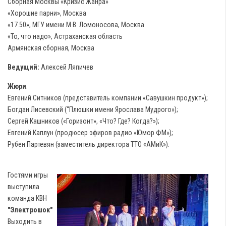
Сборная Москвы «Кризис Жанра»
«Хорошие парни», Москва
«17.50», МГУ имени М.В. Ломоносова, Москва
«То, что надо», Астраханская область
Армянская сборная, Москва
Ведущий:
Алексей Ляпичев
Жюри
:
Евгений Ситников (представитель компании «Савушкин продукт»);
Богдан Лисевский (“Плюшки имени Ярослава Мудрого»);
Сергей Кашников («Горизонт», «Что? Где? Когда?»);
Евгений Каплун (продюсер эфиров радио «Юмор ФМ»);
Рубен Партевян (заместитель директора ТТО «АМиК»).
Гостями игры
выступила
команда КВН
"Электрошок"
Выходить в