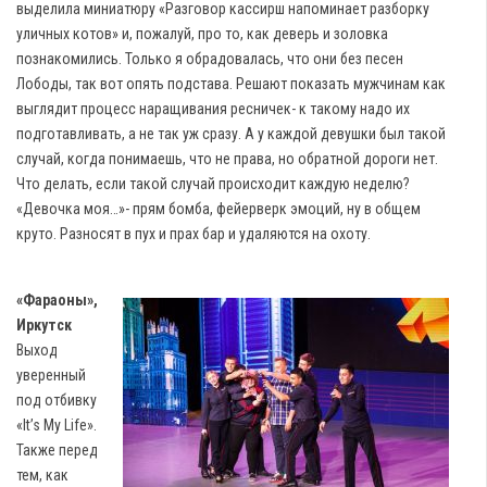
выделила миниатюру «Разговор кассирш напоминает разборку
уличных котов» и, пожалуй, про то, как деверь и золовка
познакомились. Только я обрадовалась, что они без песен
Лободы, так вот опять подстава. Решают показать мужчинам как
выглядит процесс наращивания ресничек- к такому надо их
подготавливать, а не так уж сразу. А у каждой девушки был такой
случай, когда понимаешь, что не права, но обратной дороги нет.
Что делать, если такой случай происходит каждую неделю?
«Девочка моя…»- прям бомба, фейерверк эмоций, ну в общем
круто. Разносят в пух и прах бар и удаляются на охоту.
«Фараоны»,
Иркутск
Выход
уверенный
под отбивку
«It’s My Life».
Также перед
тем, как