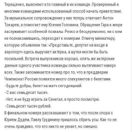
Терещенко, выясняют кто главный в их команде. Проверенный и
многими командами использованный способ начать приветствие.
За музыкальное сопровождение у них теперь отвечает Антон
Токарев, а помогает ему Ксения Головина. Обращение Гара к жюри
заслуживает особенной похвалы. Резко и бесцеремонно, ни с кем
не познакомившись, переходят к номерам. Отмечу миниатюру,
которую объявляли так: «Представьте, депутат на входе в
аэропорт»-здесь выручает актёрка, а шутки могли бы быть
посильней. Встреча выпускников-хорошо, опять же актёрские
данные одного участника команды сильно вытягивают наверх
всех. Также запоминается номер про то, что в преддверии
Чемпионат России появятся много спекулянтов с билетами.
- Будьте добры, билет на матч сегодняшний.
- С вас семьдесят тысяч.
- Нет, я не буду играть за Сенегал, я просто посмотрю.
- Семьдесят тысяч рублей.
В финальном номере рассказывают о том, что после спора с
Юрием Дудём, Павлу Грудинину пришлось сбрить усы. Как-то не
очень правдиво, что его никто не узнает, но смешно.