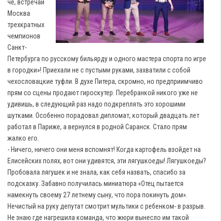
чё, встречай
Москва
трехкратных
чемпионов
Санкт-
Петербурга по русскому бильярду и одного мастера спорта по игре
в городки»! Приехали не с пустыми руками, захватили с собой
чехословацкие туфли. В духе Питера, скромно, но предприимчиво
прям со сцены продают гироскутер. Перебранкой никого уже не
удивишь, в следующий раз надо подкреплять это хорошими
шутками. Особенно порадовал дипломат, который двадцать лет
работал в Париже, а вернулся в родной Саранск. Стало прям
жалко его.
- Ничего, ничего они меня вспомнят! Когда картофель взойдет на
Елисейских полях, вот они удивятся, эти лягушкоеды! Лягушкоеды?
Пробовала лягушек и не знала, как себя назвать, спасибо за
подсказку. Забавно получилась миниатюра «Отец пытается
намекнуть своему 27 летнему сыну, что пора покинуть дом».
Нечистый на руку депутат смотрит мультики с ребенком- в разрыв.
Не знаю где нагрешила команда, что жюри вынесло им такой