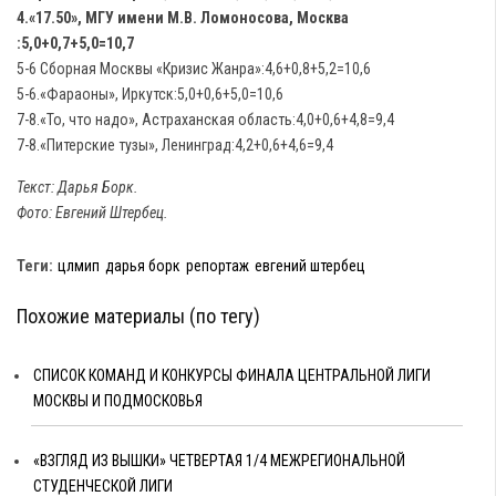
4.«17.50», МГУ имени М.В. Ломоносова, Москва
:5,0+0,7+5,0=10,7
5-6 Сборная Москвы «Кризис Жанра»:4,6+0,8+5,2=10,6
5-6.«Фараоны», Иркутск:5,0+0,6+5,0=10,6
7-8.«То, что надо», Астраханская область:4,0+0,6+4,8=9,4
7-8.«Питерские тузы», Ленинград:4,2+0,6+4,6=9,4
Текст: Дарья Борк.
Фото: Евгений Штербец.
Теги:
цлмип
дарья борк
репортаж
евгений штербец
Похожие материалы (по тегу)
СПИСОК КОМАНД И КОНКУРСЫ ФИНАЛА ЦЕНТРАЛЬНОЙ ЛИГИ
МОСКВЫ И ПОДМОСКОВЬЯ
«ВЗГЛЯД ИЗ ВЫШКИ» ЧЕТВЕРТАЯ 1/4 МЕЖРЕГИОНАЛЬНОЙ
СТУДЕНЧЕСКОЙ ЛИГИ