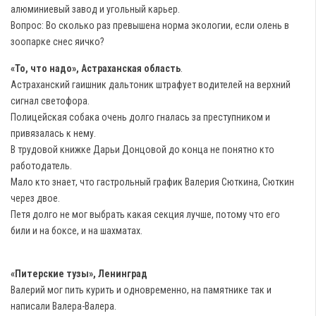
алюминиевый завод и угольный карьер.
Вопрос: Во сколько раз превышена норма экологии, если олень в
зоопарке снес яичко?
«То, что надо», Астраханская область
.
Астраханский гаишник дальтоник штрафует водителей на верхний
сигнал светофора.
Полицейская собака очень долго гналась за преступником и
привязалась к нему.
В трудовой книжке Дарьи Донцовой до конца не понятно кто
работодатель.
Мало кто знает, что гастрольный график Валерия Сюткина, Сюткин
через двое.
Петя долго не мог выбрать какая секция лучше, потому что его
били и на боксе, и на шахматах.
«Питерские тузы», Ленинград
Валерий мог пить курить и одновременно, на памятнике так и
написали Валера-Валера.