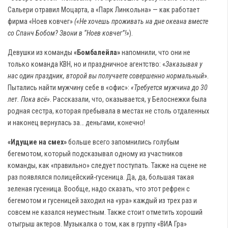
Сальери отравил Моцарта, а «Парк Линкольна» — как работает
фирма «Ноев ковчег»
(«Не хочешь проживать на дне океана вместе
со Спанч Бобом? Звони в “Ноев ковчег”!»
).
Девушки из команды
«Бомбалейла»
напомнили, что они не
только команда КВН, но и праздничное агентство: «
Заказывая у
нас один праздник, второй вы получаете совершенно нормальный
».
Пытались найти мужчину себе в «офис»:
«Требуется мужчина до 30
лет. Пока всё»
. Рассказали, что, оказывается, у Белоснежки была
родная сестра, которая пребывала в местах не столь отдаленных
и наконец вернулась за… деньгами, конечно!
«Идущие на смех»
больше всего запомнились голубым
бегемотом, который подсказывал одному из участников
команды, как «правильно» следует поступать. Также на сцене не
раз появлялся полицейский-гусеница. Да, да, большая такая
зеленая гусеница. Вообще, надо сказать, что этот рефрен с
бегемотом и гусеницей заходил на «ура» каждый из трех раз и
совсем не казался неуместным. Также стоит отметить хороший
отыгрыш актеров. Музыкалка о том, как в группу «ВИА Гра»