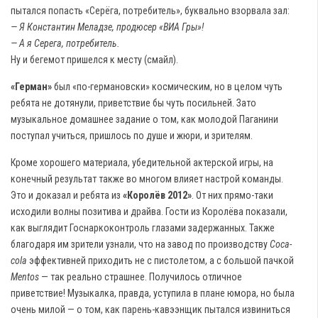
пытался попасть «Серёга, потребитель», буквально взорвала зал:
— Я Константин Меладзе, продюсер «ВИА Гры»!
— А я Серега, потребитель.
Ну и бегемот пришелся к месту (смайл).
«Герман»
был «по-германовски» космическим, но в целом чуть
ребята не дотянули, приветствие бы чуть посильней. Зато
музыкальное домашнее задание о том, как молодой Паганини
поступал учиться, пришлось по душе и жюри, и зрителям.
Кроме хорошего материала, убедительной актерской игры, на
конечный результат также во многом влияет настрой команды.
Это и доказал и ребята из
«Королёв 2012»
. От них прямо-таки
исходили волны позитива и драйва. Гости из Королёва показали,
как выглядит Госнаркоконтроль глазами задержанных. Также
благодаря им зрители узнали, что на завод по производству
Coca
-
cola
эффективней приходить не с пистолетом, а с большой пачкой
Mentos
— так реально страшнее. Получилось отличное
приветствие! Музыкалка, правда, уступила в плане юмора, но была
очень милой — о том, как парень-кавээнщик пытался извиниться