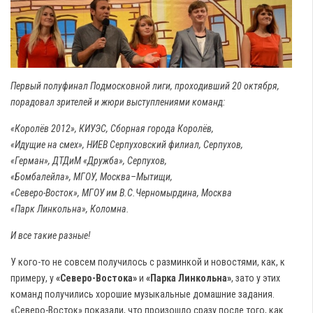
Первый полуфинал Подмосковной лиги, проходивший 20 октября,
порадовал зрителей и жюри выступлениями команд:
«Королёв 2012», КИУЭС, Сборная города Королёв,
«Идущие на смех», НИЕВ Серпуховский филиал, Серпухов,
«Герман», ДТДиМ «Дружба», Серпухов,
«Бомбалейла», МГОУ, Москва–Мытищи,
«Северо-Восток», МГОУ им В.С.Черномырдина, Москва
«Парк Линкольна», Коломна.
И все такие разные!
У кого-то не совсем получилось с разминкой и новостями, как, к
примеру, у
«Северо-Востока»
и
«Парка Линкольна»
, зато у этих
команд получились хорошие музыкальные домашние задания.
«Северо-Восток» показали, что произошло сразу после того, как