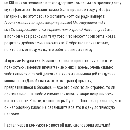
из КВНщиков позвонил в техподдержку компании по производству
мультфильмов. Похожий номер был в прошлом году у «Графа
Гагарина», но этот стоило оставить хотя бы ради выверта:
(кинокомпания по производству аниме) Мы соединяем тебя
со «Смешариками», а ты отдаешь нам Курилы!
Наконец, ребята
в полной мере раскрыли тему того, что может произойти, когда
родители добавят сына вконтакте. Добротное приветствие,
но кто бы мог подумать, что ребята выиграют игру.
«Горячие Баурсаки».
Казахи закрывали приветствия и в итоге
полностью изменили впечатление о них. Парень, очень сильно
заботящийся о своей девушке в кино и вынимающий градусник;
миниатюра «Давай» на казахском; трансформеры,
превратившиеся в баранов, — все это было то ли странно, то ли
оригинально — в любом случае зрителям и жюри понравилось,
и это главное. Кстати, в конце игры Руслан Попович признался, что
он наполовину казах. Не связывайте все это в одну логическую
цепочку.
Настал черед
конкурса новостей
или, как говорил ведущий