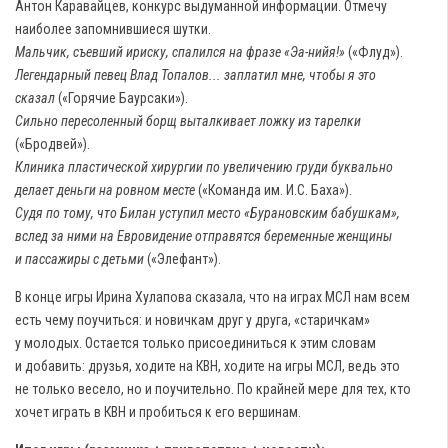
Антон Каравайцев, конкурс выдуманной информации. Отмечу
наиболее запомнившиеся шутки.
Мальчик, съевший ириску, спалился на фразе «Эа-нийя!»
(«Флуд»).
Легендарный певец Влад Топалов... заплатил мне, чтобы я это
сказал
(«Горячие Баурсаки»).
Сильно пересоленный борщ выталкивает ложку из тарелки
(«Бродвей»).
Клиника пластической хирургии по увеличению груди буквально
делает деньги на ровном месте
(«Команда им. И.С. Баха»).
Судя по тому, что Билан уступил место «Бурановским бабушкам»,
вслед за ними на Евровидение отправятся беременные женщины
и пассажиры с детьми
(«Элефант»).
В конце игры Ирина Хулапова сказала, что на играх МСЛ нам всем
есть чему поучиться: и новичкам друг у друга, «старичкам»
у молодых. Остается только присоединиться к этим словам
и добавить: друзья, ходите на КВН, ходите на игры МСЛ, ведь это
не только весело, но и поучительно. По крайней мере для тех, кто
хочет играть в КВН и пробиться к его вершинам.