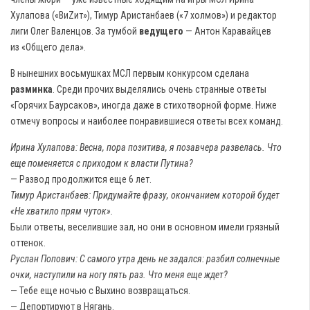
Хулапова («ВиZит»), Тимур Аристанбаев («7 холмов») и редактор
лиги Олег Валенцов. За тумбой
ведущего
— Антон Каравайцев
из «Общего дела».
В нынешних восьмушках МСЛ первым конкурсом сделана
разминка
. Среди прочих выделялись очень странные ответы
«Горячих Баурсаков», иногда даже в стихотворной форме. Ниже
отмечу вопросы и наиболее понравившиеся ответы всех команд.
Ирина Хулапова: Весна, пора позитива, я позавчера развелась. Что
еще поменяется с приходом к власти Путина?
— Развод продолжится еще 6 лет.
Тимур Аристанбаев: Придумайте фразу, окончанием которой будет
«Не хватило прям чуток».
Были ответы, веселившие зал, но они в основном имели грязный
оттенок.
Руслан Попович: С самого утра день не задался: разбил солнечные
очки, наступили на ногу пять раз. Что меня еще ждет?
— Тебе еще ночью с Выхино возвращаться.
— Депортируют в Нягань.