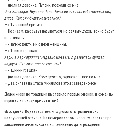
— (полная девочка) Пупсик, поехали ко мне.
Олег Валенцов: Недавно Папа Римский заказал собственный вид
духов. Как они будут называться?
— «Пылающий еретик».
— Не знаем, как будут называться, но святым духом точно будут
попахивать.
— «Пап-эффект». Ни одной женщины.
— «Пшикни грешка»!
Карина Каримуллина: Недавно из-за меня развелась лучшая
подруга. Скажите, как ее утешить?
— «Пшикни грешка».
— (полная девочка) Кому грустно, одиноко — все ко мне!
— Два билета на Стаса Михайлова этой разведеночке!
Далее жюри по традиции выставило первые оценки, и команды
перешли к показу
приветствий
.
«Бродвей»
. Выделялся тем, что делал отыгрыши-пшики
на звучавшей отбивке. Из номеров запомнилась узнавалка про
заполнение анкеты, когда вспоминаешь даты рождения