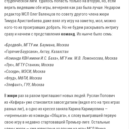
студенческой лиги. Удалось попасть только на вторую, но, если
верить видевшим обе игры, вечерняя как раз была лучше. Недаром
редактор МСЛ Олег Валенцов по совету другого члена жюри
Тимура Аристанбаева даже взял эту игру на заметку, мол, можно
кого-то из проигравших добрать. Но не будем раскрывать интригу
сразу и начнем с представления
команд
. Их нынче было семь:
«Бродвей», МГТУ им. Баумана, Москва
«Горячие Баурсаки», Актау, Казахстан
«Команда КВН имени И.С. Баха», МГУ им. М.В. Ломоносова, Москва
«Лук», МГТУ Станкин, Москва
«Соседи», МЭСИ, Москва
«Флуд», МФТИ, Москва
«Элефант», ГУУ, Москва
В
жюри
раз за разом приглашают новых людей. Руслан Попович
из «Кефира» уже становится завсегдатаем (видел его на трех играх
разных лиг), а одно из кресел заняла Карина Каримуллина —
«черненькая» из команды «Общага», к слову выигравшей первую
свою игру в недавно стартовавшей Премьер-лиге. Остальные
члены жюри — уже известные ходящим на игры МСЛ Ирина