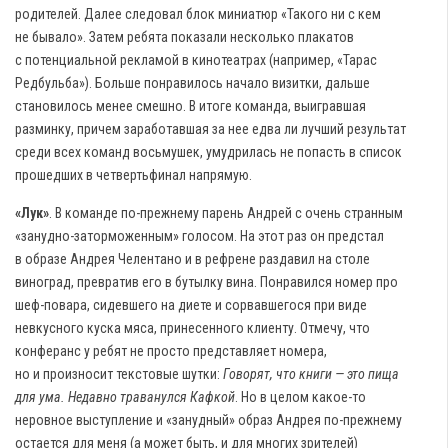
родителей. Далее следовал блок миниатюр «Такого ни с кем
не бывало». Затем ребята показали несколько плакатов
с потенциальной рекламой в кинотеатрах (например, «Тарас
Редбульба»). Больше понравилось начало визитки, дальше
становилось менее смешно. В итоге команда, выигравшая
разминку, причем заработавшая за нее едва ли лучший результат
среди всех команд восьмушек, умудрилась не попасть в список
прошедших в четвертьфинал напрямую.
«Лук»
. В команде по-прежнему парень Андрей с очень странным
«занудно-заторможенным» голосом. На этот раз он предстал
в образе Андрея Челентано и в рефрене раздавил на столе
виноград, превратив его в бутылку вина. Понравился номер про
шеф-повара, сидевшего на диете и сорвавшегося при виде
невкусного куска мяса, принесенного клиенту. Отмечу, что
конферанс у ребят не просто представляет номера,
но и произносит текстовые шутки:
Говорят, что книги — это пища
для ума. Недавно траванулся Кафкой
. Но в целом какое-то
неровное выступление и «занудный» образ Андрея по-прежнему
остается для меня (а может быть, и для многих зрителей)