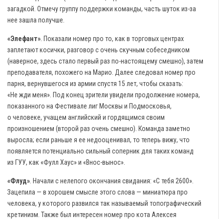
загадкой. Отмечу группу поддержки команды, часть шуток из-за
нее зашла получше.
«Элефант»
. Показали номер про то, как в торговых центрах
заплетают косички, разговор с очень скучным собеседником
(наверное, здесь стало первый раз по-настоящему смешно), затем
преподавателя, похожего на Марио. Далее следовал номер про
парня, вернувшегося из армии спустя 15 лет, чтобы сказать:
«Не жди меня». Под конец зрители увидели продолжение номера,
показанного на Фестивале лиг Москвы и Подмосковья,
о человеке, учащем английский и гордящимся своим
произношением (второй раз очень смешно). Команда заметно
выросла; если раньше я ее недооценивал, то теперь вижу, что
появляется потенциально сильный соперник для таких команд
из ГУУ, как «Фулл Хаус» и «Внос-вынос».
«Флуд»
. Начали с нелепого окончания свидания: «С тебя 2600».
Зацепила — в хорошем смысле этого слова — миниатюра про
человека, у которого развился так называемый топографический
кретинизм. Также был интересен номер про кота Алексея