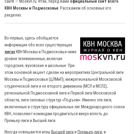
сайте — Moskvn.ru. Итак, перед вами
официальный сайт всего
КВН Москвы и Подмосковья
.
Расскажем об основных его
разделах.
Во-первых, здесь обобщается
информация обо всех существующих
лигах
КВН Москвы и Подмосковья ниже
уровня телевизионных, включая
городские, вузовские и школьные. При
этом основной акцент сделан на мероприятиях Центральной лиги
Москвы и Подмосковья (ЦЛМиП), межрегиональной Московской
студенческой лиги и ее второго дивизиона (МСЛ и МСЛ2),
региональной Подмосковной лиги и Первой лиги Московской
области, лиги силовых структур «Подъем». Именно эти лиги,
включенные в структуру официальных лиг Международного союза
КВН, позволяют командам продвигаться вверх вплоть до
Премьер-лиги и Высшей лиги.
Иногда освещаются игры
Высшей лиги
и
Премьер-лиги
, в