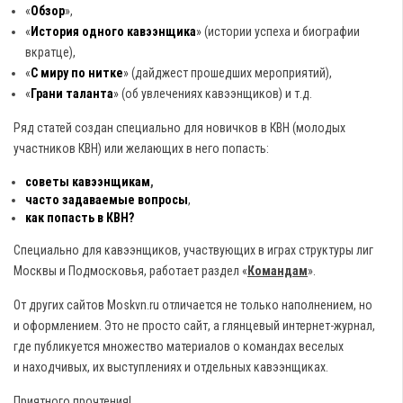
«
Обзор
»,
«
История одного кавээнщика
» (истории успеха и биографии
вкратце),
«
С миру по нитке
» (дайджест прошедших мероприятий),
«
Грани таланта
» (об увлечениях кавээнщиков) и т.д.
Ряд статей создан специально для новичков в КВН (молодых
участников КВН) или желающих в него попасть:
советы кавээнщикам
,
часто задаваемые вопросы
,
как попасть в КВН?
Специально для кавээнщиков, участвующих в играх структуры лиг
Москвы и Подмосковья, работает раздел «
Командам
».
От других сайтов Moskvn.ru отличается не только наполнением, но
и оформлением. Это не просто сайт, а глянцевый интернет-журнал,
где публикуется множество материалов о командах веселых
и находчивых, их выступлениях и отдельных кавээнщиках.
Приятного прочтения!