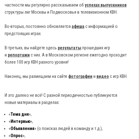
частности мы регулярно рассказываем об
успехах выпускников
структуры лиг Москвы и Подмосковья в телевизионном КВН.
Во-вторых, постоянно обновляется
афиша
с информацией о
предстоящих играх.
В-третьих, вы найдете здесь
результаты
прошедших игр
и
репортажи
с них. А в Московском регионе ежегодно проходит
более 100 игр КВН разного уровня!
Наконец, мы размещаем на сайте
фотографии
и
видео
с игр КВН.
И это далеко не всё! С разной периодичностью публикуются
новые материалы в разделах:
«
Тема дня
»,
«
Интервью
»,
«
Объявления
» (о поисках людей в команду и т.д.),
«
Опрос
»,