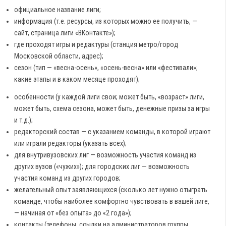
официальное название лиги;
информация (т.е. ресурсы, из которых можно ее получить, —
сайт, страница лиги «ВКонтакте»);
где проходят игры и редактуры (станция метро/город
Московской области, адрес);
сезон (тип — «весна-осень», «осень-весна» или «фестивали»;
какие этапы и в каком месяце проходят);
особенности (у каждой лиги свои; может быть, «возраст» лиги,
может быть, схема сезона, может быть, денежные призы за игры
и т.д.);
редакторский состав — с указанием команды, в которой играют
или играли редакторы (указать всех);
для внутривузовских лиг — возможность участия команд из
других вузов («чужих»); для городских лиг — возможность
участия команд из других городов;
желательный опыт заявляющихся (сколько лет нужно отыграть
команде, чтобы наиболее комфортно чувствовать в вашей лиге,
— начиная от «без опыта» до «2 года»);
контакты (телефоны, ссылки на администраторов группы