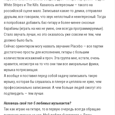
White Stripes и The Kills. Казалось интересным — такого на
российской сцене мало. Записывал какие-то демки, отправлял
друзьям, все говорили, что звук неплотный и неинтересный. Тогда
я попробовал добавить бас-гитару и более-менее сносные
барабаны (играть на них не умею, они всегда программируемые).
Стало звучать лучше, но это оказалось уже совсем не тем, чем
должно было быть.
Сейчас ориентиром могу назвать звучание Placebo — все партии
достаточно просты для исполнения, гитары с большим
количеством искажений и проч. Эта группа мне, кстати, очень
нравится, несмотря на то что они там все аморальные фрики,
музыка потрясающая.
А вообще я поставил перед собой задачу записывать такую
музыку, которая бы слушалась в плеере и цепляла не хуже, чем
профессионально записанная. А чем больше людей смогут это
подтвердить — тем лучше.
Назовешь свой топ-5 любимых музыкантов?
Так как играю на гитаре, то в первую очередь всегда обращаю
внимание именно на нее. Мой любимый гитарист — Джон