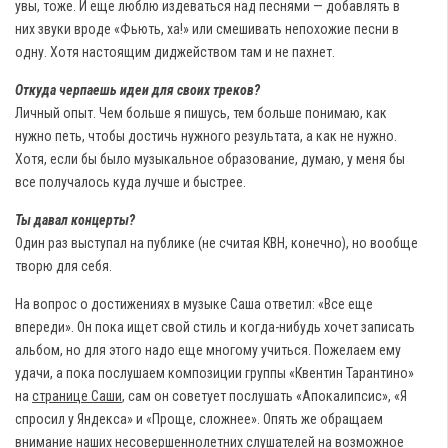
увы, тоже. И еще люблю издеваться над песнями — добавлять в
них звуки вроде «Фьють, ха!» или смешивать непохожие песни в
одну. Хотя настоящим диджейством там и не пахнет.
Откуда черпаешь идеи для своих треков?
Личный опыт. Чем больше я пишусь, тем больше понимаю, как
нужно петь, чтобы достичь нужного результата, а как не нужно.
Хотя, если бы было музыкальное образование, думаю, у меня бы
все получалось куда лучше и быстрее.
Ты давал концерты?
Один раз выступал на публике (не считая КВН, конечно), но вообще
творю для себя.
На вопрос о достижениях в музыке Саша ответил: «Все еще
впереди». Он пока ищет свой стиль и когда-нибудь хочет записать
альбом, но для этого надо еще многому учиться. Пожелаем ему
удачи, а пока послушаем композиции группы «Квентин Тарантино»
на
странице Саши
, сам он советует послушать «Апокалипсис», «Я
спросил у Яндекса» и «Проще, сложнее». Опять же обращаем
внимание наших несовершеннолетних слушателей на возможное