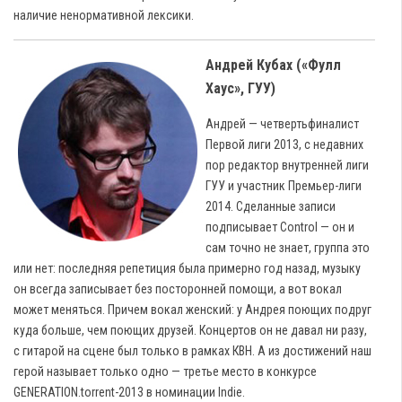
наличие ненормативной лексики.
Андрей Кубах («Фулл
Хаус», ГУУ)
Андрей — четвертьфиналист
Первой лиги 2013, с недавних
пор редактор внутренней лиги
ГУУ и участник Премьер-лиги
2014. Сделанные записи
подписывает Control — он и
сам точно не знает, группа это
или нет: последняя репетиция была примерно год назад, музыку
он всегда записывает без посторонней помощи, а вот вокал
может меняться. Причем вокал женский: у Андрея поющих подруг
куда больше, чем поющих друзей. Концертов он не давал ни разу,
с гитарой на сцене был только в рамках КВН. А из достижений наш
герой называет только одно — третье место в конкурсе
GENERATION.torrent-2013 в номинации Indie.