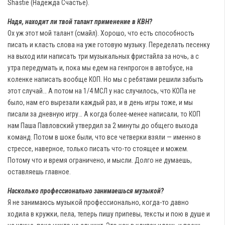
Shastie (Надежда Счастье).
Надя, находит ли твой талант применение в КВН?
Ох уж этот мой талант (смайл). Хорошо, что есть способность
писать и класть слова на уже готовую музыку. Переделать песенку
на выход или написать три музыкальных фристайла за ночь, а с
утра передумать и, пока мы едем на генпрогон в автобусе, на
коленке написать вообще КОП. Но мы с ребятами решили забыть
этот случай… А потом на 1/4 МСЛ у нас случилось, что КОПа не
было, нам его вырезали каждый раз, и в день игры тоже, и мы
писали за дневную игру… А когда более-менее написали, то КОП
нам Паша Павловский утвердил за 2 минуты до общего выхода
команд. Потом в шоке были, что все четверки взяли — именно в
стрессе, наверное, только писать что-то стоящее и можем.
Потому что и время ограничено, и мысли. Долго не думаешь,
оставляешь главное.
Насколько профессионально занимаешься музыкой?
Я не занимаюсь музыкой профессионально, когда-то давно
ходила в кружки, пела, теперь пишу припевы, тексты и пою в душе и