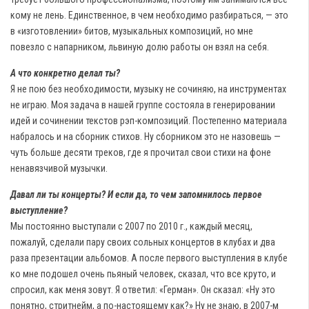
кому не лень. Единственное, в чем необходимо разбираться, — это
в «изготовлении» битов, музыкальных композиций, но мне
повезло с напарником, львиную долю работы он взял на себя.
А что конкретно делал ты?
Я не пою без необходимости, музыку не сочиняю, на инструментах
не играю. Моя задача в нашей группе состояла в генерировании
идей и сочинении текстов рэп-композиций. Постепенно материала
набралось и на сборник стихов. Ну сборником это не назовешь —
чуть больше десяти треков, где я прочитал свои стихи на фоне
ненавязчивой музычки.
Давал ли ты концерты? И если да, то чем запомнилось первое
выступление?
Мы постоянно выступали с 2007 по 2010 г., каждый месяц,
пожалуй, сделали пару своих сольных концертов в клубах и два
раза презентации альбомов. А после первого выступления в клубе
ко мне подошел очень пьяный человек, сказал, что все круто, и
спросил, как меня зовут. Я ответил: «Герман». Он сказал: «Ну это
понятно, стритнейм, а по-настоящему как?» Ну не знаю, в 2007-м