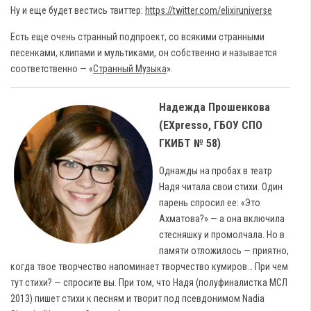
Ну и еще будет вестись твиттер:
https://twitter.com/elixiruniverse
Есть еще очень странный подпроект, со всякими странными
песенками, клипами и мультиками, он собственно и называется
cоответственно — «
Странный Музыка
».
Надежда Прошенкова
(E
Xpresso, ГБОУ СПО
ГКИБТ № 58)
Однажды на пробах в театр
Надя читала свои стихи. Один
парень спросил ее: «Это
Ахматова?» — а она включила
стесняшку и промолчала. Но в
памяти отложилось — приятно,
когда твое творчество напоминает творчество кумиров… При чем
тут стихи? — спросите вы. При том, что Надя (полуфиналистка МСЛ
2013) пишет стихи к песням и творит под псевдонимом Nadia