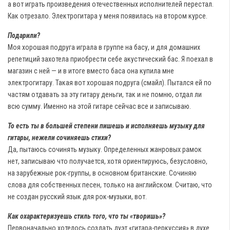
а вот играть произведения отечественных исполнителей перестал.
Как отрезало. Электрогитара у меня появилась на втором курсе.
Подарили?
Моя хорошая подруга играла в группе на басу, и для домашних
репетиций захотела приобрести себе акустический бас. Я поехал в
магазин с ней — и в итоге вместо баса она купила мне
электрогитару. Такая вот хорошая подруга (смайл). Пытался ей по
частям отдавать за эту гитару деньги, так и не помню, отдал ли
всю сумму. Именно на этой гитаре сейчас все и записываю.
То есть ты в большей степени пишешь и исполняешь музыку для
гитары, нежели сочиняешь стихи?
Да, пытаюсь сочинять музыку. Определенных жанровых рамок
нет, записываю что получается, хотя ориентируюсь, безусловно,
на зарубежные рок-группы, в основном британские. Сочиняю
слова для собственных песен, только на английском. Считаю, что
не создан русский язык для рок-музыки, вот.
Как охарактеризуешь стиль того, что ты «творишь»?
Первоначально хотелось создать дуэт «гитара-перкуссия» в духе