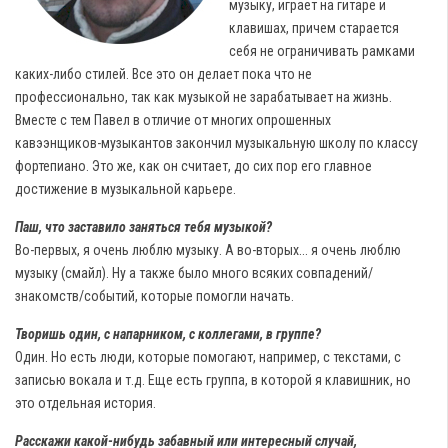
музыку, играет на гитаре и
клавишах, причем старается
себя не ограничивать рамками
каких-либо стилей. Все это он делает пока что не
профессионально, так как музыкой не зарабатывает на жизнь.
Вместе с тем Павел в отличие от многих опрошенных
кавээнщиков-музыкантов закончил музыкальную школу по классу
фортепиано. Это же, как он считает, до сих пор его главное
достижение в музыкальной карьере.
Паш, что заставило заняться тебя музыкой?
Во-первых, я очень люблю музыку. А во-вторых... я очень люблю
музыку (смайл). Ну а также было много всяких совпадений/
знакомств/событий, которые помогли начать.
Творишь один, с напарником, с коллегами, в группе?
Один. Но есть люди, которые помогают, например, с текстами, с
записью вокала и т.д. Еще есть группа, в которой я клавишник, но
это отдельная история.
Расскажи какой-нибудь забавный или интересный случай,