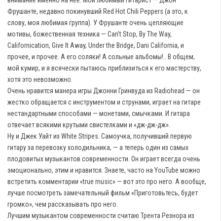
Фрушанте, недавно покинувший Red Hot Chili Peppers (а это, к
слову, моя любимая группа). У Фрушанте очень цепляющие
мотивы, божественная техника — Can’t Stop, By The Way,
Californication, Give It Away, Under the Bridge, Dani California, и
прочее, и прочее. А его соляки! А сольные альбомы!.. В общем,
мой кумир, и я всячески пытаюсь приблизиться к его мастерству,
хотя это невозможно.
Очень нравится манера игры Джонни Гринвуда из Radiohead — он
жестко обращается с инструментом и струнами, играет на гитаре
нестандартными способами — монетами, смычками. И гитара
отвечает всякими крутыми свистелками и «дж-дж-дж».
Ну и Джек Уайт из White Stripes. Самоучка, получивший первую
гитару за перевозку холодильника, — а теперь один из самых
плодовитых музыкантов современности. Он играет всегда очень
эмоционально, этим и нравится. Знаете, часто на
Y
ou
T
ube можно
встретить комментарии «true music» — вот это про него. А вообще,
лучше посмотреть замечательный фильм «Приготовьтесь, будет
громко», чем рассказывать про него.
Лучшим музыкантом современности считаю Трента Резнора из