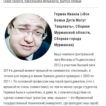
Грани таланта. Кавээнщики-музыканты. Выпуск первый
Герман Иванов («Все
Божьи Дети Могут
Танцевать», Сборная
Мурманской области,
Сборная города
Мурманска)
Вице-чемпион Центральной
лиги Москвы и Подмосковья
2012 и участник Высшей лиги
2014 в данный момент музыкой не занимается: «песенный», а
точнее рэп-период в жизни Германа длился примерно с 2003 по
2011 г. По основной профессии наш герой преподаватель (что с
музыкой не очень совместимо), но тем не менее среди студентов
Германа были и «ценители», и даже те, с кем впоследствии он
сделал совместные треки (
см. мем, «вышка» — это Мурманский
государственный технический университет, где преподает наш герой
).