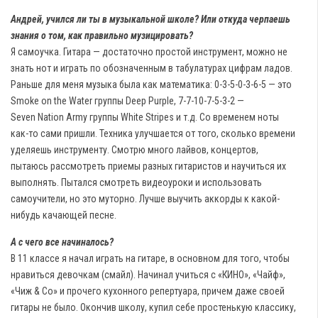
Андрей, учился ли ты в музыкальной школе? Или откуда черпаешь
знания о том, как правильно музицировать?
Я самоучка. Гитара — достаточно простой инструмент, можно не
знать нот и играть по обозначенным в табулатурах цифрам ладов.
Раньше для меня музыка была как математика: 0-3-5-0-3-6-5 — это
Smoke
on
the
Water
группы
Deep
Purple
, 7-7-10-7-5-3-2 —
Seven
Nation
Army
группы
White
Stripes
и т.д. Со временем ноты
как-то сами пришли. Техника улучшается от того, сколько времени
уделяешь инструменту. Смотрю много лайвов, концертов,
пытаюсь рассмотреть приемы разных гитаристов и научиться их
выполнять. Пытался смотреть видеоуроки и использовать
самоучители, но это муторно. Лучше выучить аккорды к какой-
нибудь качающей песне.
А с чего все начиналось?
В 11 классе я начал играть на гитаре, в основном для того, чтобы
нравиться девочкам (смайл). Начинал учиться с «КИНО», «Чайф»,
«Чиж & Co» и прочего кухонного репертуара, причем даже своей
гитары не было. Окончив школу, купил себе простенькую классику,