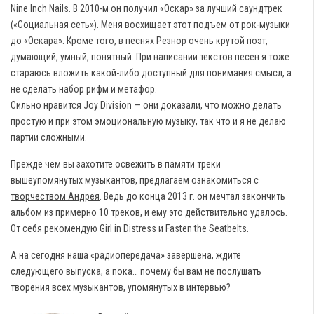
Nine Inch Nails. В 2010-м он получил «Оскар» за лучший саундтрек
(«Социальная сеть»). Меня восхищает этот подъем от рок-музыки
до «Оскара». Кроме того, в песнях Резнор очень крутой поэт,
думающий, умный, понятный. При написании текстов песен я тоже
стараюсь вложить какой-либо доступный для понимания смысл, а
не сделать набор рифм и метафор.
Сильно нравится Joy Division — они доказали, что можно делать
простую и при этом эмоциональную музыку, так что и я не делаю
партии сложными.
Прежде чем вы захотите освежить в памяти треки
вышеупомянутых музыкантов, предлагаем ознакомиться с
творчеством Андрея
. Ведь до конца 2013 г. он мечтал закончить
альбом из примерно 10 треков, и ему это действительно удалось.
От себя рекомендую Girl in Distress и Fasten the Seatbelts.
А на сегодня наша «радиопередача» завершена, ждите
следующего выпуска, а пока… почему бы вам не послушать
творения всех музыкантов, упомянутых в интервью?