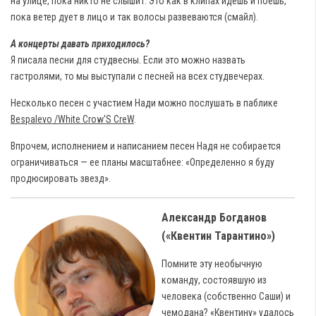
на улице, пока никто не слышит. Это как в клипах идешь и поешь,
пока ветер дует в лицо и так волосы развеваются (смайл).
А концерты давать приходилось?
Я писала песни для студвесны. Если это можно назвать
гастролями, то мы выступали с песней на всех студвечерах.
Несколько песен с участием Нади можно послушать в паблике
Bespalevo /White Crow'S CreW
.
Впрочем, исполнением и написанием песен Надя не собирается
ограничиваться — ее планы масштабнее: «Определенно я буду
продюсировать звезд».
Александр Богданов
(«Квентин Тарантино»)
Помните эту необычную
команду, состоявшую из
человека (собственно Саши) и
чемодана? «Квентину» удалось