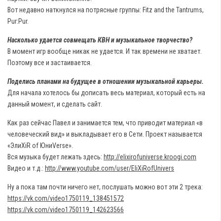
Вот недавно наткнулся на потрясные группы: Fitz and the Tantrums,
Pur:Pur.
Насколько удается совмещать КВН и музыкальное творчество?
В момент игр вообще никак не удается. И так времени не хватает.
Поэтому все и застаивается.
Поделись планами на будущее в отношении музыкальной карьеры.
Для начала хотелось бы дописать весь материал, который есть на
данный момент, и сделать сайт.
Как раз сейчас Павел и занимается тем, что приводит материал «в
человеческий вид» и выкладывает его в Сети. Проект называется
«ЭлиXiR of ЮниVerse».
Вся музыка будет лежать здесь:
http://elixirofuniverse.kroogi.com
Видео и т.д.:
http://www.youtube.com/user/EliXiRofUnivers
Ну а пока там почти ничего нет, послушать можно вот эти 2 трека:
https://vk.com/video1750119_138451572
https://vk.com/video1750119_142623566