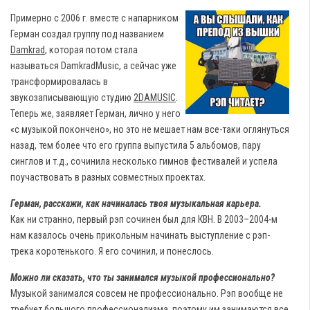
Примерно с 2006 г. вместе с напарником
Герман создал группу под названием
Damkrad
, которая потом стала
называться DamkradMusic, а сейчас уже
трансформировалась в
звукозаписывающую студию
2DAMUSIC
.
Теперь же, заявляет Герман, лично у него
«с музыкой покончено», но это не мешает нам все-таки оглянуться
назад, тем более что его группа выпустила 5 альбомов, пару
синглов и т.д., сочинила несколько гимнов фестивалей и успела
поучаствовать в разных совместных проектах.
Герман, расскажи, как начиналась твоя музыкальная карьера.
Как ни странно, первый рэп сочинен был для КВН. В 2003–2004-м
нам казалось очень прикольным начинать выступление с рэп-
трека коротенького. Я его сочинил, и понеслось.
Можно ли сказать, что ты занимался музыкой профессионально?
Музыкой занимался совсем не профессионально. Рэп вообще не
требует большого профессионализма, поэтому им занимаются все