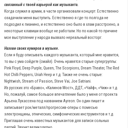
связанный с твоей карьерой как музыканта.
Когда служил в армии, в части организовали концерт. Естественно
озадачили меня выступить. Естественно я где-то полгода не
подходил к пианино, и естественно оно было в хлам расстроено, а
некоторые клавиши вообще не работали. Но по какой-то причине
мое выступление у народа вызвало нереальный восторг.
Назови своих кумиров в музыке.
Если я буду описывать каждого музыканта, который мне нравится,
то вы с ума сойдете (смайл). Очень нравятся старые супергруппы:
Pink Floyd, Deep Purple, Queen, The Scorpions, Dream Theater, The Red
Hot Chilli Peppers, Uriah Heep и т.д. Также не очень старые:
Nightwish, Stream of Passion, Steve Vai, Joe Satriani.
Из русских это «Браво», «Калинов Мост», ДДТ, «Чайф», «Чиж» и т.д.
Но, пожалуй, самое большое впечатление было у меня от проекта
Арьена Лукассена под названием Ayreon. Он один пишет и
записывает рок/металл/прогрессив-оперы с помесью
электронщины, этнических, симфонических инструментов и т.д.
Приглашая очень известных музыкантов для записи сольных
партий. Звучит великолепно.