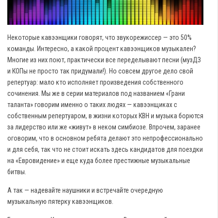
Некоторые кавээнщики говорят, что звукорежиссер — это 50%
команды. Интересно, а какой процент кавээнщиков музыкален?
Многие из них поют, практически все переделывают песни (музДЗ
и КОПы не просто так придумали!). Но совсем другое дело свой
репертуар: мало кто исполняет произведения собственного
сочинения. Мы же в серии материалов под названием «Грани
таланта» говорим именно о таких людях — кавээнщиках с
собственным репертуаром, в жизни которых КВН и музыка борются
за лидерство или же «живут» в неком симбиозе. Впрочем, заранее
оговорим, что в основном ребята делают это непрофессионально
и для себя, так что не стоит искать здесь кандидатов для поездки
на «Евровидение» и еще куда более престижные музыкальные
битвы.
А так — надевайте наушники и встречайте очередную
музыкальную пятерку кавээнщиков.