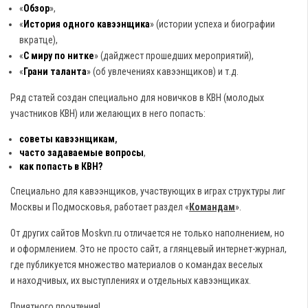
«
Обзор
»,
«
История одного кавээнщика
» (истории успеха и биографии
вкратце),
«
С миру по нитке
» (дайджест прошедших мероприятий),
«
Грани таланта
» (об увлечениях кавээнщиков) и т.д.
Ряд статей создан специально для новичков в КВН (молодых
участников КВН) или желающих в него попасть:
советы кавээнщикам
,
часто задаваемые вопросы
,
как попасть в КВН?
Специально для кавээнщиков, участвующих в играх структуры лиг
Москвы и Подмосковья, работает раздел «
Командам
».
От других сайтов Moskvn.ru отличается не только наполнением, но
и оформлением. Это не просто сайт, а глянцевый интернет-журнал,
где публикуется множество материалов о командах веселых
и находчивых, их выступлениях и отдельных кавээнщиках.
Приятного прочтения!