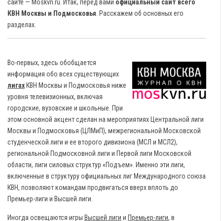
сайте — Moskvn.ru. Итак, перед вами
официальный сайт всего
КВН Москвы и Подмосковья
.
Расскажем об основных его
разделах.
Во-первых, здесь обобщается
информация обо всех существующих
лигах
КВН Москвы и Подмосковья ниже
уровня телевизионных, включая
городские, вузовские и школьные. При
этом основной акцент сделан на мероприятиях Центральной лиги
Москвы и Подмосковья (ЦЛМиП), межрегиональной Московской
студенческой лиги и ее второго дивизиона (МСЛ и МСЛ2),
региональной Подмосковной лиги и Первой лиги Московской
области, лиги силовых структур «Подъем». Именно эти лиги,
включенные в структуру официальных лиг Международного союза
КВН, позволяют командам продвигаться вверх вплоть до
Премьер-лиги и Высшей лиги.
Иногда освещаются игры
Высшей лиги
и
Премьер-лиги
, в