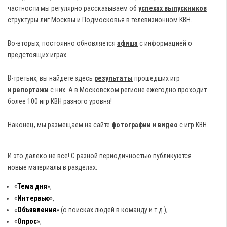
частности мы регулярно рассказываем об
успехах выпускников
структуры лиг Москвы и Подмосковья в телевизионном КВН.
Во-вторых, постоянно обновляется
афиша
с информацией о
предстоящих играх.
В-третьих, вы найдете здесь
результаты
прошедших игр
и
репортажи
с них. А в Московском регионе ежегодно проходит
более 100 игр КВН разного уровня!
Наконец, мы размещаем на сайте
фотографии
и
видео
с игр КВН.
И это далеко не всё! С разной периодичностью публикуются
новые материалы в разделах:
«
Тема дня
»,
«
Интервью
»,
«
Объявления
» (о поисках людей в команду и т.д.),
«
Опрос
»,