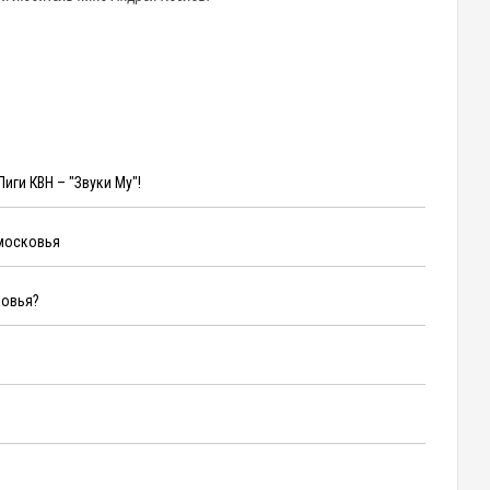
ги КВН – "Звуки Му"!
дмосковья
ковья?