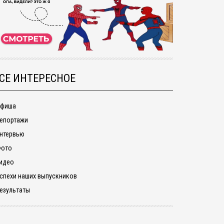
СЕ ИНТЕРЕСНОЕ
фиша
епортажи
нтервью
ото
идео
спехи наших выпускников
езультаты