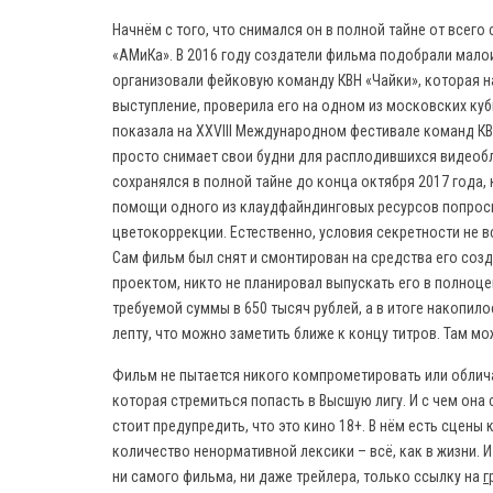
Начнём с того, что снимался он в полной тайне от всего
«АМиКа». В 2016 году создатели фильма подобрали мало
организовали фейковую команду КВН «Чайки», которая 
выступление, проверила его на одном из московских куб
показала на XXVIII Международном фестивале команд КВН
просто снимает свои будни для расплодившихся видеобл
сохранялся в полной тайне до конца октября 2017 года
помощи одного из клаудфайндинговых ресурсов попрос
цветокоррекции. Естественно, условия секретности не 
Сам фильм был снят и смонтирован на средства его соз
проектом, никто не планировал выпускать его в полноце
требуемой суммы в 650 тысяч рублей, а в итоге накопил
лепту, что можно заметить ближе к концу титров. Там м
Фильм не пытается никого компрометировать или облича
которая стремиться попасть в Высшую лигу. И с чем она 
стоит предупредить, что это кино 18+. В нём есть сцены
количество ненормативной лексики – всё, как в жизни. И
ни самого фильма, ни даже трейлера, только ссылку на
г