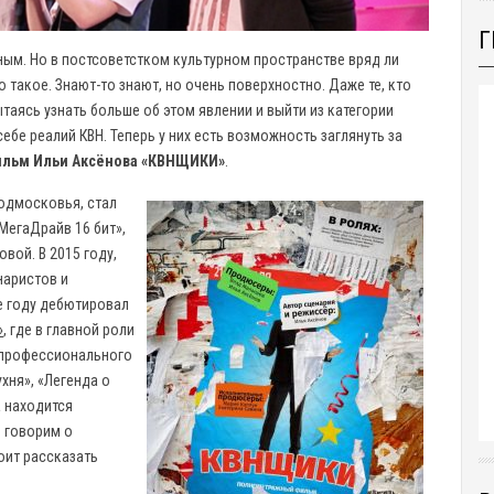
Г
ным. Но в постсоветстком культурном пространстве вряд ли
 такое. Знают-то знают, но очень поверхностно. Даже те, кто
ытаясь узнать больше об этом явлении и выйти из категории
ебе реалий КВН. Теперь у них есть возможность заглянуть за
ильм Ильи Аксёнова «КВНЩИКИ»
.
Подмосковья, стал
МегаДрайв 16 бит»,
вой. В 2015 году,
наристов и
е году дебютировал
»
, где в главной роли
е профессионального
хня», «Легенда о
а находится
 говорим о
оит рассказать