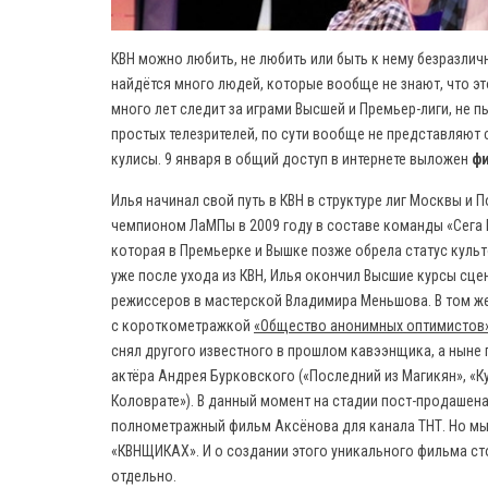
КВН можно любить, не любить или быть к нему безразлич
найдётся много людей, которые вообще не знают, что это
много лет следит за играми Высшей и Премьер-лиги, не п
простых телезрителей, по сути вообще не представляют с
кулисы. 9 января в общий доступ в интернете выложен
ф
Илья начинал свой путь в КВН в структуре лиг Москвы и 
чемпионом ЛаМПы в 2009 году в составе команды «Сега 
которая в Премьерке и Вышке позже обрела статус культо
уже после ухода из КВН, Илья окончил Высшие курсы сце
режиссеров в мастерской Владимира Меньшова. В том ж
с короткометражкой
«Общество анонимных оптимистов
снял другого известного в прошлом кавээнщика, а нын
актёра Андрея Бурковского («Последний из Магикян», «Ку
Коловрате»). В данный момент на стадии пост-продашен
полнометражный фильм Аксёнова для канала ТНТ. Но мы
«КВНЩИКАХ». И о создании этого уникального фильма ст
отдельно.