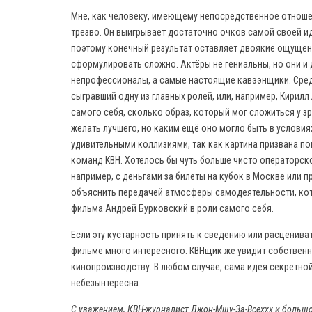
Мне, как человеку, имеющему непосредственное отноше
трезво. Он выигрывает достаточно очков самой своей и
поэтому конечный результат оставляет двоякие ощущени
сформулировать сложно. Актёры не гениальны, но они и
непрофессионалы, а самые настоящие кавээнщики. Среди
сыгравший одну из главных ролей, или, например, Кирил
самого себя, сколько образ, который мог сложиться у з
желать лучшего, но каким ещё оно могло быть в условия
удивительными коллизиями, так как картина призвана п
команд КВН. Хотелось бы чуть больше чисто операторск
например, с деньгами за билеты на кубок в Москве или
объяснить передачей атмосферы самодеятельности, кото
фильма Андрей Бурковский в роли самого себя.
Если эту кустарность принять к сведению или расцениват
фильме много интересного. КВНщик же увидит собственн
кинопроизводству. В любом случае, сама идея секретно
небезынтересна.
С уважением, КВН-журналист Джон-Мщу-За-Всеххх и больш