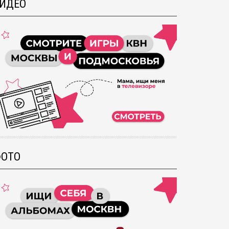
ИДЕО
ОТО