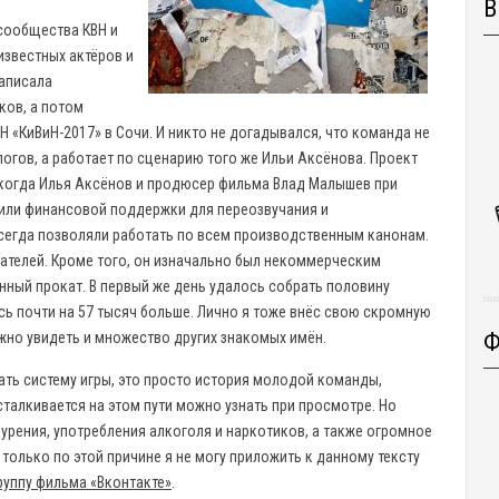
В
 сообщества КВН и
известных актёров и
написала
ков, а потом
 «КиВиН-2017» в Сочи. И никто не догадывался, что команда не
огов, а работает по сценарию того же Ильи Аксёнова. Проект
, когда Илья Аксёнов и продюсер фильма Влад Малышев при
или финансовой поддержки для переозвучания и
всегда позволяли работать по всем производственным канонам.
дателей. Кроме того, он изначально был некоммерческим
нный прокат. В первый же день удалось собрать половину
ось почти на 57 тысяч больше. Лично я тоже внёс свою скромную
Ф
ожно увидеть и множество других знакомых имён.
ть систему игры, это просто история молодой команды,
сталкивается на этом пути можно узнать при просмотре. Но
 курения, употребления алкоголя и наркотиков, а также огромное
 только по этой причине я не могу приложить к данному тексту
руппу фильма «Вконтакте»
.