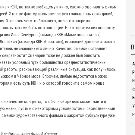
ние к КВН, но также любящему и кино, сложно оценивать фильм
деей. Этот же фактор вызывает эффект завышенных ожиданий,
я. Хотелось чего-то большего, но чего конкретно
 должны такими быть по концепции. Некоторые из них попросту
 них Илья Сенчуров (команда КВН «Маме понравится»),
л Лопаткин (команда КВН «Саратов»), играющий даже не столько
В
рителей, не знающих его лично. Качество съёмки оставляет
х секретности? Сценарий тоже не должен был блистать
оказать условный путь большинства среднестатистических
А
ой работы, раскрывающей различные ситуации, как получилось,
Р
 прыжком в Чёрное море. Впрочем, любые недостатки можно
И
рая и есть суть КВН, и о которой говорит в самом конце
Ф
В
ь в качестве концепта, то обычный зритель может найти в
У
ую жизнь, пусть и с некоторыми условностями, свойственными
Р
й съёмки художественного фильма о закрытой субкультуре уже
ой любитель кино Андрей Козлов.