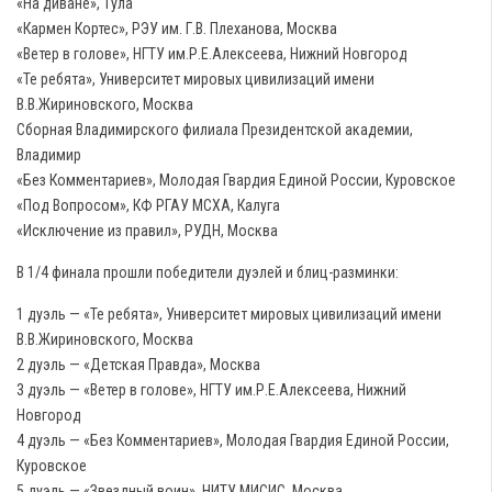
«На диване», Тула
«Кармен Кортес», РЭУ им. Г.В. Плеханова, Москва
«Ветер в голове», НГТУ им.Р.Е.Алексеева, Нижний Новгород
«Те ребята», Университет мировых цивилизаций имени
В.В.Жириновского, Москва
Сборная Владимирского филиала Президентской академии,
Владимир
«Без Комментариев», Молодая Гвардия Единой России, Куровское
«Под Вопросом», КФ РГАУ МСХА, Калуга
«Исключение из правил», РУДН, Москва
В 1/4 финала прошли победители дуэлей и блиц-разминки:
1 дуэль — «Те ребята», Университет мировых цивилизаций имени
В.В.Жириновского, Москва
2 дуэль — «Детская Правда», Москва
3 дуэль — «Ветер в голове», НГТУ им.Р.Е.Алексеева, Нижний
Новгород
4 дуэль — «Без Комментариев», Молодая Гвардия Единой России,
Куровское
5 дуэль — «Звездный воин», НИТУ МИСИС, Москва