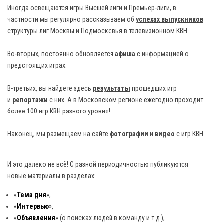
Иногда освещаются игры
Высшей лиги
и
Премьер-лиги
, в
частности мы регулярно рассказываем об
успехах выпускников
структуры лиг Москвы и Подмосковья в телевизионном КВН.
Во-вторых, постоянно обновляется
афиша
с информацией о
предстоящих играх.
В-третьих, вы найдете здесь
результаты
прошедших игр
и
репортажи
с них. А в Московском регионе ежегодно проходит
более 100 игр КВН разного уровня!
Наконец, мы размещаем на сайте
фотографии
и
видео
с игр КВН.
И это далеко не всё! С разной периодичностью публикуются
новые материалы в разделах:
«
Тема дня
»,
«
Интервью
»,
«
Объявления
» (о поисках людей в команду и т.д.),