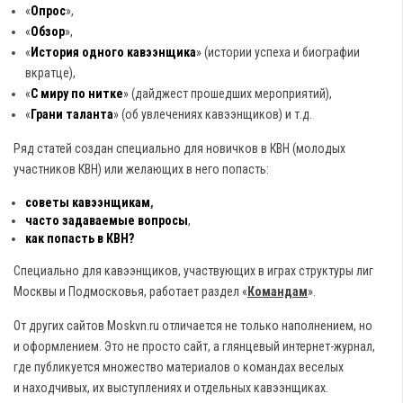
«
Опрос
»,
«
Обзор
»,
«
История одного кавээнщика
» (истории успеха и биографии
вкратце),
«
С миру по нитке
» (дайджест прошедших мероприятий),
«
Грани таланта
» (об увлечениях кавээнщиков) и т.д.
Ряд статей создан специально для новичков в КВН (молодых
участников КВН) или желающих в него попасть:
советы кавээнщикам
,
часто задаваемые вопросы
,
как попасть в КВН?
Специально для кавээнщиков, участвующих в играх структуры лиг
Москвы и Подмосковья, работает раздел «
Командам
».
От других сайтов Moskvn.ru отличается не только наполнением, но
и оформлением. Это не просто сайт, а глянцевый интернет-журнал,
где публикуется множество материалов о командах веселых
и находчивых, их выступлениях и отдельных кавээнщиках.