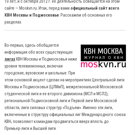
10 лет, и с октября 2012 г. ее деятельность освещается на этом
сайте — Moskvn.ru. Итак, перед вами
официальный сайт всего
КВН Москвы и Подмосковья
.
Расскажем об основных его
разделах.
Во-первых, здесь обобщается
информация обо всех существующих
лигах
КВН Москвы и Подмосковья ниже
уровня телевизионных, включая
городские, вузовские и школьные. При
этом основной акцент сделан на мероприятиях Центральной лиги
Москвы и Подмосковья (ЦЛМиП), межрегиональной Московской
студенческой лиги и ее второго дивизиона (МСЛ и МСЛ2),
региональной Подмосковной лиги и Первой лиги Московской
области, лиги силовых структур «Подъем». Именно эти лиги,
включенные в структуру официальных лиг Международного союза
КВН, позволяют командам продвигаться вверх вплоть до
Премьер-лиги и Высшей лиги.