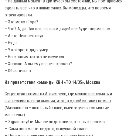
– На данный момент в критическом состоянии, мы постараемся
сделать все, что в наших силах. Вы молодцы, что вовремя
отреагировали.
– Это молот Тора?
– Что? А, да. Так вот, с вашим дядей все будет нормально.
– А это Человек-паук.
– Ну да.
– У которого дядя умер.
– Но с вашим такого не случится.
– Хорошо. А вы ему вернете кроксы?
– Обязательно.
Из приветствия команды КВН «ТО 14/35», Москва
Существуют комнаты Антистресс, где можно всё ломать и
выплёскивать свои эмоции, итак, в одной из таких комнат
(Мизансцена – школьный класс, вместо учеников мягкие
манекены.)
— Здравствуйте. Мы все подготовили, как вы и просили
— Сами понимаете: педагог, выпускной класс
— Понимаю, понимаю, хорошего вечера (уходит)