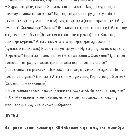
— Здравствуйте, класс. Записывайте число...Так, дежурный, а
почему тряпка не мокрая? Ладно, тогда я вытру доску тобой!
(вытирает доску манекеном) Так, подожди (переворачивает) А где
сменка? Сменка где? Забыл? (Начинает отрывать голову). А голову
ты дома не забыл? (Остается с головой в руках) Что, Клыков,
ашкюди куришь? А ты знал, что это вредно для здоровья?
(кулаком насквозь) Быбин, ты устал уже? Ну ляг, отдохни, отдохни.
Отдохнул? (прыгает всем телом).Что говоришь, Смодлев? Где твоя
вонючая тетрадь, посмотри в своем вонючем рюкзаке?
(заталкивает в рюкзак) Шоколадка твоя, водичка сладкая. Че ты
после 9 не ушел? (пинает) А ты о чем думаешь, Кирьянов, об этом?
(Сосется с манекеном)
— Все, время закончилось (начинает уходить), Вы завтра придете?
— Да, Манекены те же самые, но все в ондатровых шапках — у
меня завтра родительское собрание!
ШУТКИ
Из приветствия команды КВН «Ближе к детям», Екатеринбург