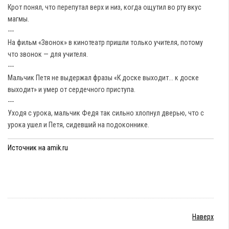
Крот понял, что перепутал верх и низ, когда ощутил во рту вкус
магмы.
---
На фильм «Звонок» в кинотеатр пришли только учителя, потому
что звонок — для учителя.
---
Мальчик Петя не выдержал фразы «К доске выходит... к доске
выходит» и умер от сердечного приступа.
---
Уходя с урока, мальчик Федя так сильно хлопнул дверью, что с
урока ушел и Петя, сидевший на подоконнике.
Источник на amik.ru
Наверх