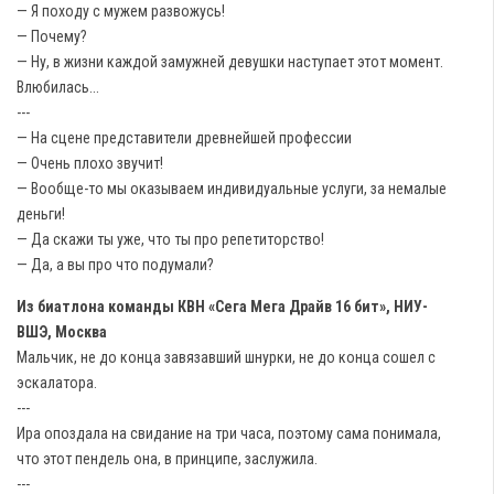
— Я походу с мужем развожусь!
— Почему?
— Ну, в жизни каждой замужней девушки наступает этот момент.
Влюбилась...
---
— На сцене представители древнейшей профессии
— Очень плохо звучит!
— Вообще-то мы оказываем индивидуальные услуги, за немалые
деньги!
— Да скажи ты уже, что ты про репетиторство!
— Да, а вы про что подумали?
Из биатлона команды КВН «Сега Мега Драйв 16 бит», НИУ-
ВШЭ, Москва
Мальчик, не до конца завязавший шнурки, не до конца сошел с
эскалатора.
---
Ира опоздала на свидание на три часа, поэтому сама понимала,
что этот пендель она, в принципе, заслужила.
---