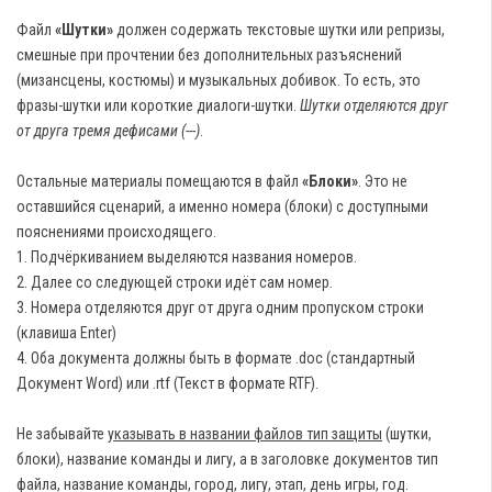
Файл
«Шутки»
должен содержать текстовые шутки или репризы,
смешные при прочтении без дополнительных разъяснений
(мизансцены, костюмы) и музыкальных добивок. То есть, это
фразы-шутки или короткие диалоги-шутки.
Шутки отделяются друг
от друга тремя дефисами (---)
.
Остальные материалы помещаются в файл
«Блоки»
. Это не
оставшийся сценарий, а именно номера (блоки) с доступными
пояснениями происходящего.
1. Подчёркиванием выделяются названия номеров.
2. Далее со следующей строки идёт сам номер.
3. Номера отделяются друг от друга одним пропуском строки
(клавиша Enter)
4. Оба документа должны быть в формате .doc (стандартный
Документ Word) или .rtf (Текст в формате RTF).
Не забывайте
указывать в названии файлов тип защиты
(шутки,
блоки), название команды и лигу, а в заголовке документов тип
файла, название команды, город, лигу, этап, день игры, год.