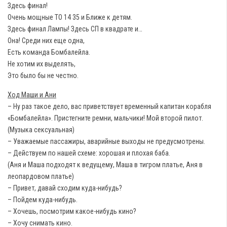
Здесь финал!
Очень мощные ТО 14 35 и Ближе к детям.
Здесь финал Лампы! Здесь СП в квадрате и…
Она! Среди них еще одна,
Есть команда Бомбалейла.
Не хотим их выделять,
Это было бы не честно.
Ход Маши и Ани
– Ну раз такое дело, вас приветствует временный капитан корабля
«Бомбалейла». Пристегните ремни, мальчики! Мой второй пилот.
(Музыка сексуальная)
– Уважаемые пассажиры, аварийные выходы не предусмотрены.
– Действуем по нашей схеме: хорошая и плохая баба.
(Аня и Маша подходят к ведущему, Маша в тигром платье, Аня в
леопардовом платье)
– Привет, давай сходим куда-нибудь?
– Пойдем куда-нибудь.
– Хочешь, посмотрим какое-нибудь кино?
– Хочу снимать кино.