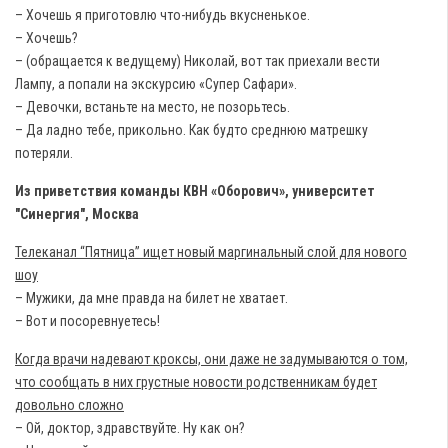
– Хочешь я приготовлю что-нибудь вкусненькое.
– Хочешь?
– (обращается к ведущему) Николай, вот так приехали вести
Лампу, а попали на экскурсию «Супер Сафари».
– Девочки, встаньте на место, не позорьтесь.
– Да ладно тебе, прикольно. Как будто среднюю матрешку
потеряли.
Из приветствия команды КВН «Оборович», университет
"Синергия", Москва
Телеканал “Пятница” ищет новый маргинальный слой для нового
шоу
– Мужики, да мне правда на билет не хватает.
– Вот и посоревнуетесь!
Когда врачи надевают кроксы, они даже не задумываются о том,
что сообщать в них грустные новости родственникам будет
довольно сложно
– Ой, доктор, здравствуйте. Ну как он?