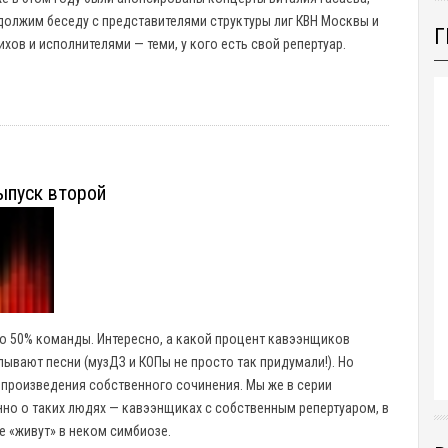
должим беседу с представителями структуры лиг КВН Москвы и
Г
в и исполнителями — теми, у кого есть свой репертуар.
ыпуск второй
о 50% команды. Интересно, а какой процент кавээнщиков
лывают песни (музДЗ и КОПы не просто так придумали!). Но
 произведения собственного сочинения. Мы же в серии
нно о таких людях — кавээнщиках с собственным репертуаром, в
е «живут» в неком симбиозе.