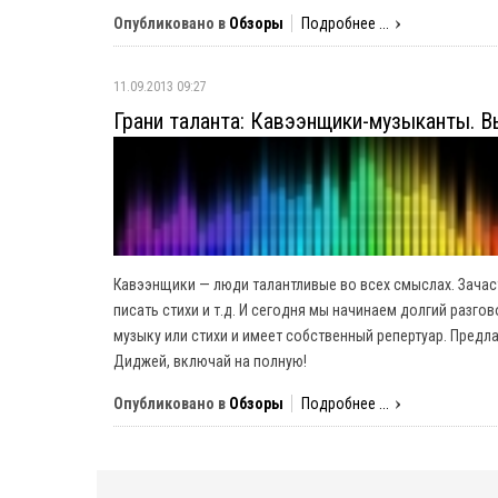
Опубликовано в
Обзоры
Подробнее ...
11.09.2013 09:27
Грани таланта: Кавээнщики-музыканты. В
Кавээнщики — люди талантливые во всех смыслах. Зачасту
писать стихи и т.д. И сегодня мы начинаем долгий разго
музыку или стихи и имеет собственный репертуар. Предла
Диджей, включай на полную!
Опубликовано в
Обзоры
Подробнее ...