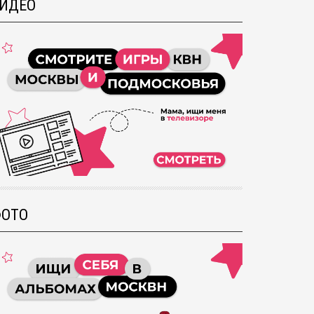
ИДЕО
ОТО