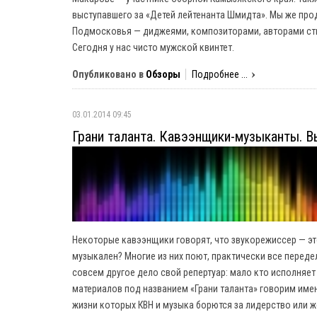
выступавшего за «Детей лейтенанта Шмидта». Мы же про
Подмосковья — диджеями, композиторами, авторами стихо
Сегодня у нас чисто мужской квинтет.
Опубликовано в
Обзоры
Подробнее ...
03.01.2014 09:45
Грани таланта. Кавээнщики-музыканты. В
Некоторые кавээнщики говорят, что звукорежиссер — эт
музыкален? Многие из них поют, практически все переде
совсем другое дело свой репертуар: мало кто исполняет
материалов под названием «Грани таланта» говорим име
жизни которых КВН и музыка борются за лидерство или ж