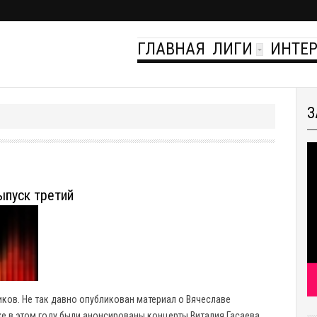
ГЛАВНАЯ
ЛИГИ
ИНТЕ
З
ыпуск третий
ов. Не так давно опубликован материал о Вячеславе
е в этом году были анонсированы концерты Виталия Гасаева,