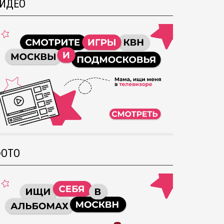
ИДЕО
ОТО