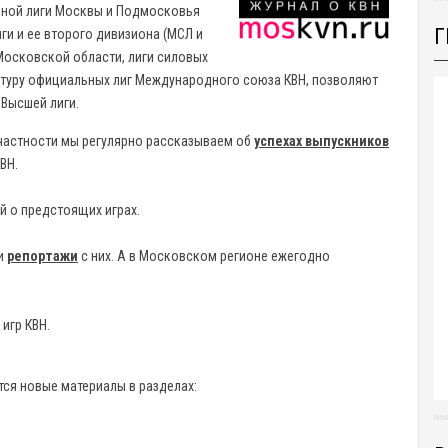
ьной лиги Москвы и Подмосковья
Г
и и ее второго дивизиона (МСЛ и
Московской области, лиги силовых
уктуру официальных лиг Международного союза КВН, позволяют
 Высшей лиги.
 частности мы регулярно рассказываем об
успехах выпускников
ВН.
 о предстоящих играх.
и
репортажи
с них. А в Московском регионе ежегодно
 игр КВН.
тся новые материалы в разделах: