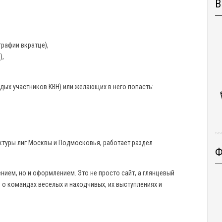
В
графии вкратце),
),
дых участников КВН) или желающих в него попасть:
ктуры лиг Москвы и Подмосковья, работает раздел
Ф
ением, но и оформлением. Это не просто сайт, а глянцевый
 о командах веселых и находчивых, их выступлениях и