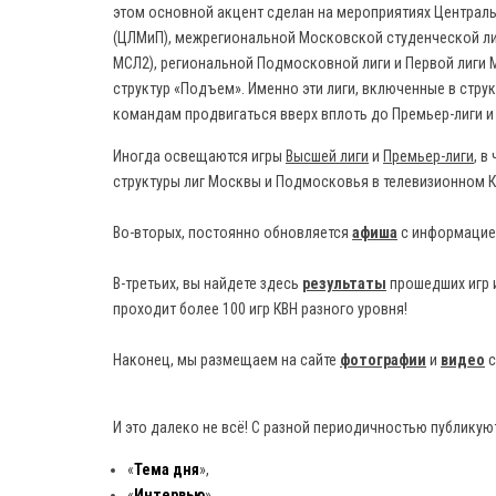
этом основной акцент сделан на мероприятиях Централ
(ЦЛМиП), межрегиональной Московской студенческой лиг
МСЛ2), региональной Подмосковной лиги и Первой лиги 
структур «Подъем». Именно эти лиги, включенные в стр
командам продвигаться вверх вплоть до Премьер-лиги и
Иногда освещаются игры
Высшей лиги
и
Премьер-лиги
, в
структуры лиг Москвы и Подмосковья в телевизионном К
Во-вторых, постоянно обновляется
афиша
с информацией
В-третьих, вы найдете здесь
результаты
прошедших игр 
проходит более 100 игр КВН разного уровня!
Наконец, мы размещаем на сайте
фотографии
и
видео
с
И это далеко не всё! С разной периодичностью публикую
«
Тема дня
»,
«
Интервью
»,