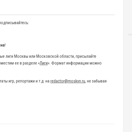
 подписывайтесь:
она
!
ные лиги Москвы или Московской области, присылайте
местим ее в разделе «
Лиги
». Формат информации можно
аты игр, репортажи и т.д. на
redactor@moskvn.ru
, не забывая