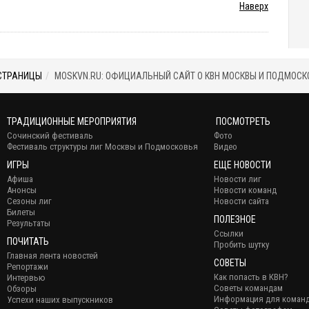
Наверх
СТРАНИЦЫ
MOSKVN.RU: ОФИЦИАЛЬНЫЙ САЙТ О КВН МОСКВЫ И ПОДМОСК
ТРАДИЦИОННЫЕ МЕРОПРИЯТИЯ
ПОСМОТРЕТЬ
Сочинский фестиваль
Фото
Фестиваль структуры лиг Москвы и Подмосковья
Видео
ИГРЫ
ЕЩЕ НОВОСТИ
Афиша
Новости лиг
Анонсы
Новости команд
Сезоны лиг
Новости сайта
Билеты
ПОЛЕЗНОЕ
Результаты
Ссылки
ПОЧИТАТЬ
Пробить шутку
Главная лента новостей
СОВЕТЫ
Репортажи
Как попасть в КВН?
Интервью
Советы командам
Обзоры
Информация для коман
Успехи наших выпускников