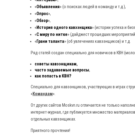
«
Объявления
» (о поисках людей в команду и т.д.),
«
Опрос
»,
«
Обзор
»,
«
История одного кавээнщика
» (истории успеха и био
«
С миру по нитке
» (дайджест прошедших мероприятий
«
Грани таланта
» (об увлечениях кавээнщиков) и т.д.
Ряд статей создан специально для новичков в КВН (моло
советы кавээнщикам
,
часто задаваемые вопросы
,
как попасть в КВН?
Специально для кавээнщиков, участвующих в играх стру
«
Командам
».
От других сайтов Moskvn.ru отличается не только наполн
интернет-журнал, где публикуется множество материалов
отдельных кавээнщиках.
Приятного прочтения!