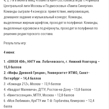
4, 5, 7 и 8 июня в ММЦ «Планета КВН» состоялись игры 1/4 финала
Центральной лиги Москвы и Подмосковья «Лампа Синергия».
Команды сыграли 4 конкурса: приветствие, импровизация,
домашнее задание и музыкальный конкурс. Команды,
выделенные жирным шрифтом, проходят в полуфинал. Команды,
выделенные курсивом и подчёркнуты, проходят в полуфинал по
решению редакторского состава.
Результаты игр:
4 июня:
1. «ЕRROR 404», ННГУ им. Лобачевского, г. Нижний Новгород –
15,0 баллов
2. «Мифы Древней Греции», Университет ИТМО, Санкт-
Петербург – 14,4 баллов
3. «Команда 212», Москва – 13,9 баллов
4. «Квадрат Малевича», ДГТУ, Ростов-на-Дону – 13,8 баллов
5. «Квинтэссенция», МГПУ, Москва – 12,8 баллов
6. «Моя Любимая», КузГТУ им. Т.Ф. Горбачёва, Кемерово – 12,4
балла