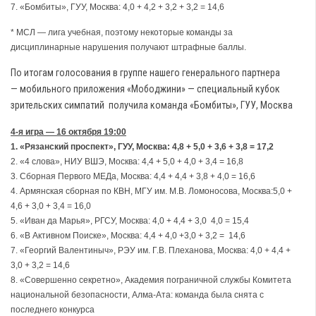
7. «Бомбиты», ГУУ, Москва: 4,0 + 4,2 + 3,2 + 3,2 = 14,6
* МСЛ — лига учебная, поэтому некоторые команды за
дисциплинарные нарушения получают штрафные баллы.
По итогам голосования в группе нашего генерального партнера
— мобильного приложения «Мободжини» — специальный кубок
зрительских симпатий получила команда «Бомбиты», ГУУ, Москва
4-я игра — 16 октября 19:00
1. «Рязанский проспект», ГУУ, Москва: 4,8 + 5,0 + 3,6 + 3,8 = 17,2
2. «4 слова», НИУ ВШЭ, Москва: 4,4 + 5,0 + 4,0 + 3,4 = 16,8
3. Сборная Первого МЕДа, Москва: 4,4 + 4,4 + 3,8 + 4,0 = 16,6
4. Армянская сборная по КВН, МГУ им. М.В. Ломоносова, Москва:5,0 +
4,6 + 3,0 + 3,4 = 16,0
5. «Иван да Марья», РГСУ, Москва: 4,0 + 4,4 + 3,0 4,0 = 15,4
6. «В Активном Поиске», Москва: 4,4 + 4,0 +3,0 + 3,2 = 14,6
7. «Георгий Валентиныч», РЭУ им. Г.В. Плеханова, Москва: 4,0 + 4,4 +
3,0 + 3,2 = 14,6
8. «Совершенно секретно», Академия пограничной службы Комитета
национальной безопасности, Алма-Ата: команда была снята с
последнего конкурса