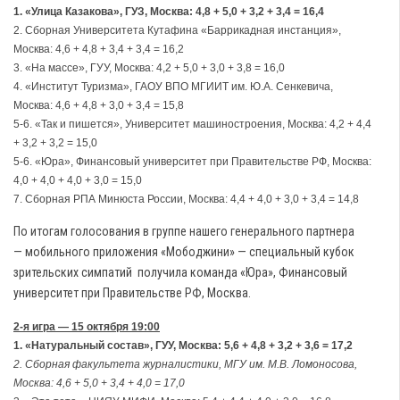
1. «Улица Казакова», ГУЗ, Москва: 4,8 + 5,0 + 3,2 + 3,4 = 16,4
2. Сборная Университета Кутафина «Баррикадная инстанция»,
Москва: 4,6 + 4,8 + 3,4 + 3,4 = 16,2
3. «На массе», ГУУ, Москва: 4,2 + 5,0 + 3,0 + 3,8 = 16,0
4. «Институт Туризма», ГАОУ ВПО МГИИТ им. Ю.А. Сенкевича,
Москва: 4,6 + 4,8 + 3,0 + 3,4 = 15,8
5-6. «Так и пишется», Университет машиностроения, Москва: 4,2 + 4,4
+ 3,2 + 3,2 = 15,0
5-6. «Юра», Финансовый университет при Правительстве РФ, Москва:
4,0 + 4,0 + 4,0 + 3,0 = 15,0
7. Сборная РПА Минюста России, Москва: 4,4 + 4,0 + 3,0 + 3,4 = 14,8
По итогам голосования в группе нашего генерального партнера
— мобильного приложения «Мободжини» — специальный кубок
зрительских симпатий получила команда «Юра», Финансовый
университет при Правительстве РФ, Москва.
2-я игра — 15 октября 19:00
1. «Натуральный состав», ГУУ, Москва: 5,6 + 4,8 + 3,2 + 3,6 = 17,2
2. Сборная факультета журналистики, МГУ им. М.В. Ломоносова,
Москва: 4,6 + 5,0 + 3,4 + 4,0 = 17,0