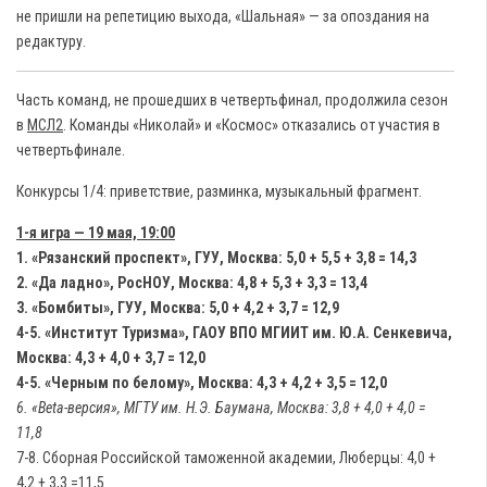
не пришли на репетицию выхода, «Шальная» — за опоздания на
редактуру.
Часть команд, не прошедших в четвертьфинал, продолжила сезон
в
МСЛ2
. Команды «Николай» и «Космос» отказались от участия в
четвертьфинале.
Конкурсы 1/4: приветствие, разминка, музыкальный фрагмент.
1-я игра — 19 мая, 19:00
1. «Рязанский проспект», ГУУ, Москва: 5,0 + 5,5 + 3,8 = 14,3
2. «Да ладно», РосНОУ, Москва: 4,8 + 5,3 + 3,3 = 13,4
3. «Бомбиты», ГУУ, Москва: 5,0 + 4,2 + 3,7 = 12,9
4-5. «Институт Туризма», ГАОУ ВПО МГИИТ им. Ю.А. Сенкевича,
Москва: 4,3 + 4,0 + 3,7 = 12,0
4-5. «Черным по белому», Москва: 4,3 + 4,2 + 3,5 = 12,0
6. «Beta-версия», МГТУ им. Н.Э. Баумана, Москва: 3,8 + 4,0 + 4,0 =
11,8
7-8. Сборная Российской таможенной академии, Люберцы: 4,0 +
4,2 + 3,3 =11,5