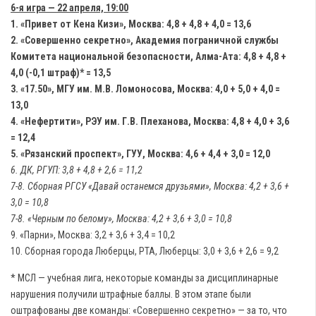
6-я игра — 22 апреля, 19:00
1. «Привет от Кена Кизи», Москва: 4,8 + 4,8 + 4,0 = 13,6
2. «Совершенно секретно», Академия пограничной службы
Комитета национальной безопасности, Алма-Ата: 4,8 + 4,8 +
4,0 (-0,1 штраф)* = 13,5
3. «17.50», МГУ им. М.В. Ломоносова, Москва: 4,0 + 5,0 + 4,0 =
13,0
4. «Нефертити», РЭУ им. Г.В. Плеханова, Москва: 4,8 + 4,0 + 3,6
= 12,4
5. «Рязанский проспект», ГУУ, Москва: 4,6 + 4,4 + 3,0 = 12,0
6. ДК, РГУП: 3,8 + 4,8 + 2,6 = 11,2
7-8. Сборная РГСУ «Давай останемся друзьями», Москва: 4,2 + 3,6 +
3,0 = 10,8
7-8. «Черным по белому», Москва: 4,2 + 3,6 + 3,0 = 10,8
9. «Парни», Москва: 3,2 + 3,6 + 3,4 = 10,2
10. Сборная города Люберцы, РТА, Люберцы: 3,0 + 3,6 + 2,6 = 9,2
* МСЛ — учебная лига, некоторые команды за дисциплинарные
нарушения получили штрафные баллы. В этом этапе были
оштрафованы две команды: «Совершенно секретно» — за то, что