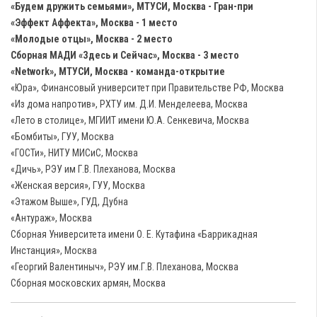
«Будем дружить семьями», МТУСИ, Москва - Гран-при
«Эффект Аффекта», Москва - 1 место
«Молодые отцы», Москва - 2 место
Сборная МАДИ «Здесь и Сейчас», Москва - 3 место
«Network», МТУСИ, Москва - команда-открытие
«Юра», Финансовый университет при Правительстве РФ, Москва
«Из дома напротив», РХТУ им. Д.И. Менделеева, Москва
«Лето в столице», МГИИТ имени Ю.А. Сенкевича, Москва
«Бомбиты», ГУУ, Москва
«ГОСТи», НИТУ МИСиС, Москва
«Дичь», РЭУ им Г.В. Плеханова, Москва
«Женская версия», ГУУ, Москва
«Этажом Выше», ГУД, Дубна
«Антураж», Москва
Сборная Университета имени О. Е. Кутафина «Баррикадная
Инстанция», Москва
«Георгий Валентиныч», РЭУ им.Г.В. Плеханова, Москва
Сборная московских армян, Москва