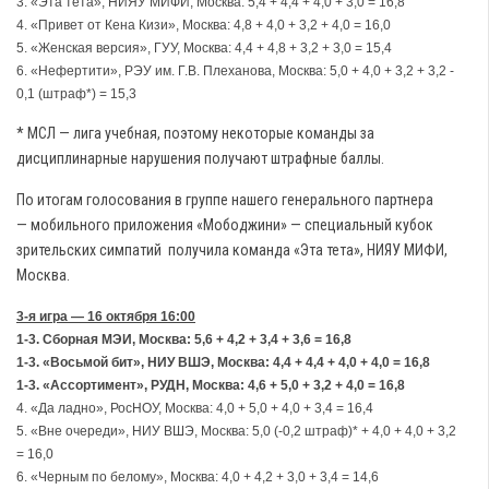
3. «Эта тета», НИЯУ МИФИ, Москва: 5,4 + 4,4 + 4,0 + 3,0 = 16,8
4. «Привет от Кена Кизи», Москва: 4,8 + 4,0 + 3,2 + 4,0 = 16,0
5. «Женская версия», ГУУ, Москва: 4,4 + 4,8 + 3,2 + 3,0 = 15,4
6. «Нефертити», РЭУ им. Г.В. Плеханова, Москва: 5,0 + 4,0 + 3,2 + 3,2 -
0,1 (штраф*) = 15,3
* МСЛ — лига учебная, поэтому некоторые команды за
дисциплинарные нарушения получают штрафные баллы.
По итогам голосования в группе нашего генерального партнера
— мобильного приложения «Мободжини» — специальный кубок
зрительских симпатий получила команда «Эта тета», НИЯУ МИФИ,
Москва.
3-я игра — 16 октября 16:00
1-3. Сборная МЭИ, Москва: 5,6 + 4,2 + 3,4 + 3,6 = 16,8
1-3. «Восьмой бит», НИУ ВШЭ, Москва: 4,4 + 4,4 + 4,0 + 4,0 = 16,8
1-3. «Ассортимент», РУДН, Москва: 4,6 + 5,0 + 3,2 + 4,0 = 16,8
4. «Да ладно», РосНОУ, Москва: 4,0 + 5,0 + 4,0 + 3,4 = 16,4
5. «Вне очереди», НИУ ВШЭ, Москва: 5,0 (-0,2 штраф)* + 4,0 + 4,0 + 3,2
= 16,0
6. «Черным по белому», Москва: 4,0 + 4,2 + 3,0 + 3,4 = 14,6