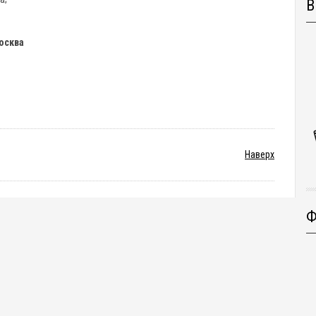
В
осква
Наверх
Ф