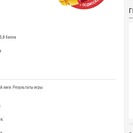
Г
5,8 балла
а
лиги. Результаты игры:
;
а;
а;