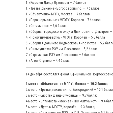
1. «Кырстен Данц» Луховицы — 7 баллов
1. «Третье дыхание» Богородский г.о. — 7 баллов
1. «Объективно» МГПУ, Москва — 7 баллов
1. «Пара нормальные» МГОТУ, Королев —7 баллов
2. «Оптимисты» — 6,6 балла
3. «Сборная городского округа Дмитров» г.о. Дмитров — 
4. «Покрутим-повертим» МГОТУ, Королев — 5,6 балла
5. «Сборная дальнего Подмосковья» г.о.Истра — 5,2 балл
6. «Сильвуплеха» РЭУ им. Плеханова —5,2 балла
7. «Стремянка» РЭУ им. Плеханова — 5 баллов
8. «А то» Ступино — 4,4 балла
14 декабря состоялся финал Официальной Подмосковной 
1 место: «Объективно» МГПУ, Москва — 10.2 балла;
2 место: «Третье дыхание» г. о. Богородский — 10.1 балла
3 место «Кырстен Данц» Луховицы — 9.7 балла;
4 место: «Оптимисты» Москва «ТКС «Оптимист» — 9.4 балл
5 место: «Дуэты» МГОТУ, Королёв — 9.3 балла;
6 место: «Сильвуплеха» РЭУ им. Г. В. Плеханова — 9.1 балл