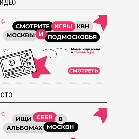
ИДЕО
ОТО