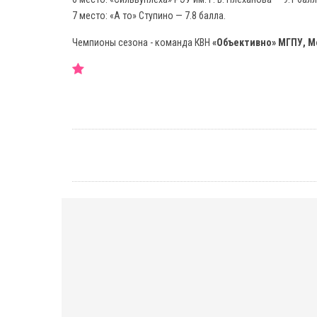
7 место: «А то» Ступино — 7.8 балла.
Чемпионы сезона - команда КВН
«Объективно» МГПУ, М