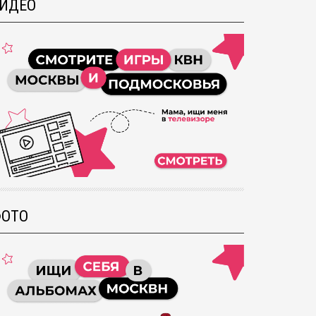
ИДЕО
ОТО