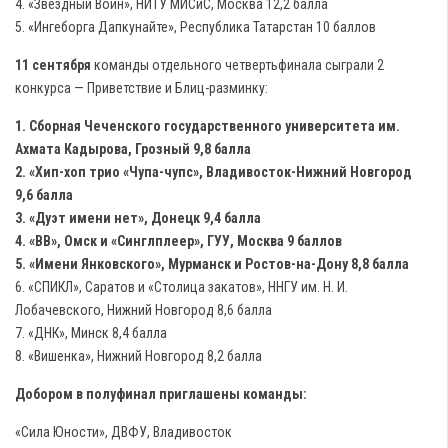
4. «Звёздный Воин», НИТУ МИСиС, Москва 12,2 балла
и
5. «Ингеборга Дапкунайте», Республика Татарстан 10 баллов
Подмосковья.
11 сентября
команды отдельного четвертьфинала сыграли 2
конкурса — Приветствие и Блиц-разминку:
1. Сборная Чеченского государственного университета им.
Ахмата Кадырова, Грозный 9,8 балла
2. «Хип-хоп трио «Чупа-чупс», Владивосток-Нижний Новгород
9,6 балла
3. «Дуэт имени нет», Донецк 9,4 балла
4. «ВВ», Омск и «Синглплеер», ГУУ, Москва 9 баллов
5. «Имени Янковского», Мурманск и Ростов-на-Дону 8,8 балла
6. «СПИКЛ», Саратов и «Столица закатов», ННГУ им. Н. И.
Лобачевского, Нижний Новгород 8,6 балла
7. «ДНК», Минск 8,4 балла
8. «Вишенка», Нижний Новгород 8,2 балла
Добором в полуфинал приглашены команды:
«Сила Юности», ДВФУ, Владивосток