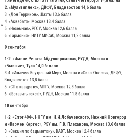
1.«Негоден», СПБ ГЭТУ «ЛЭТИ», Санкт-Петербург 14,8 балла
2. «Мультиплекс», ДВФУ, Владивосток 14,6 балла
3. «Дон Террикон», Шахты 13,6 балла
4. «Аквабатя», Москва 13,4 балла
9,
5. «Неземная», РГСУ, Москва 12,6 балла
10
6. «Гармония», НИТУ МИСиС, Москва 11,8 балла
и
9 сентября
11
сентября
1-2. «Имени Рената Абдулкеримова», РУДН, Москва и
в
«Бывшие», Тула 14,0 баллов
ММЦ
3-4. «Изменяя Внутренний Мир», Москва и «Сила Юности», ДВФУ,
«Планета
Владивосток 13,8 балла
КВН»
5. «СП в квадрате», МПГУ, Москва 12,8 балла
состоялись
6. «[Вставить текст]», РУДН, Москва 11.8 балла
игры
1/4
10 сентября
финала
1-2. «Error 404», ННГУ им. Н.И.Лобачевского, Нижний Новгород
Центральной
и «Кармен Кортес», РЭУ им. Г.В. Плеханова, Москва 13,6 балла
Лиги
3. «Секция по бадминтону», ВАВТ, Москва 12,4 балла
Москвы