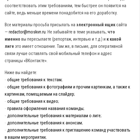
соответствовать этим требованиям, тем быстрее он появится на
сайте, ведь меньше времени понадобится на его доработку.
Все материалы просьба присылать на
электронный ящик
сайта
—
redactor@moskvn.ru
. Не забывайте в теме указывать,
что
именно
вы пересылаете (репортаж, интервью и т.д.) и
к какой
лиге
это имеет отношение. Там же, в письме, для оперативной
связи лучше оставлять свой мобильный телефон и адрес
страницы «ВКонтакте».
Ниже вы найдете:
∙
общие требования к текстам
;
∙
общие требования к фотографиям и прочим картинкам, а также к
картинкам, помещаемым на слайдер
;
∙
общие требования к видео
;
∙
правила оформления названия команды
;
∙
дополнительные требования к материалам о лиге
;
∙
дополнительные требования к анонсам
;
∙
дополнительные требования к приглашению команд участвовать
в вашем мероприятии
;