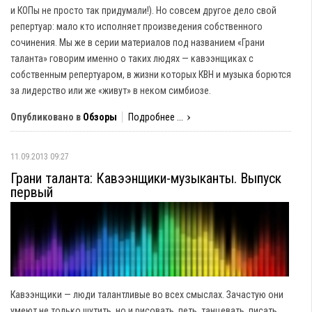
и КОПы не просто так придумали!). Но совсем другое дело свой
репертуар: мало кто исполняет произведения собственного
сочинения. Мы же в серии материалов под названием «Грани
таланта» говорим именно о таких людях — кавээнщиках с
собственным репертуаром, в жизни которых КВН и музыка борются
за лидерство или же «живут» в неком симбиозе.
Опубликовано в
Обзоры
Подробнее ...
11.09.2013 09:27
Грани таланта: Кавээнщики-музыканты. Выпуск
первый
Кавээнщики — люди талантливые во всех смыслах. Зачастую они
умеют не только шутить, но и рисовать, петь, танцевать, писать