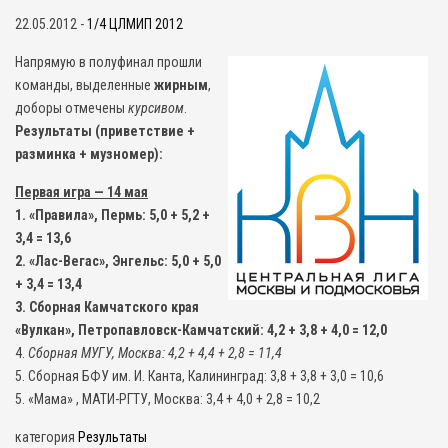
22.05.2012 -
1/4 ЦЛМИП 2012
Напрямую в полуфинал прошли
команды, выделенные
жирным
,
доборы отмечены
курсивом
.
Результаты (приветствие +
разминка + музномер):
Первая игра — 14 мая
1. «Правила», Пермь: 5,0 + 5,2 +
3,4 = 13,6
2. «Лас-Вегас», Энгельс: 5,0 + 5,0
+ 3,4 = 13,4
3. Сборная Камчатского края
«Вулкан», Петропавловск-Камчатский: 4,2 + 3,8 + 4,0 = 12,0
4.
Сборная МУГУ, Москва: 4,2 + 4,4 + 2,8 = 11,4
5. Сборная БФУ им. И. Канта, Калининград: 3,8 + 3,8 + 3,0 = 10,6
5. «Мама» , МАТИ-РГТУ, Москва: 3,4 + 4,0 + 2,8 = 10,2
категория
Результаты