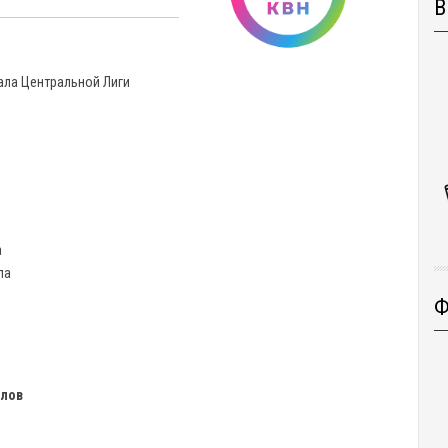
В
нала Центральной Лиги
а
ла
Ф
ллов