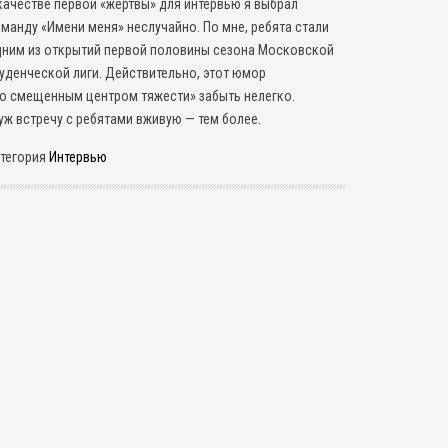
качестве первой «жертвы» для интервью я выбрал
манду «Имени меня» неслучайно. По мне, ребята стали
ним из открытий первой половины сезона Московской
уденческой лиги. Действительно, этот юмор
о смещенным центром тяжести» забыть нелегко.
уж встречу с ребятами вживую — тем более.
тегория
Интервью