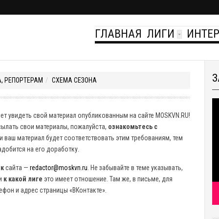
ГЛАВНАЯ
ЛИГИ
ИНТЕ
З
, РЕПОРТЕРАМ
СХЕМА СЕЗОНА
чет увидеть свой материал опубликованным на сайте MOSKVN.RU!
сылать свои материалы, пожалуйста,
ознакомьтесь с
и ваш материал будет соответствовать этим требованиям, тем
адобится на его доработку.
ик
сайта —
redactor@moskvn.ru
. Не забывайте в теме указывать,
 и
к какой лиге
это имеет отношение. Там же, в письме, для
ефон и адрес страницы «ВКонтакте».