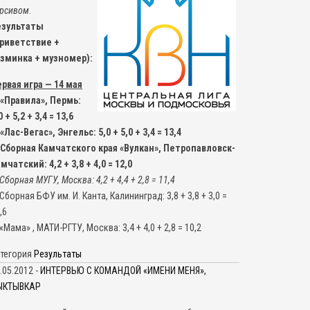
рсивом
.
езультаты
приветствие +
азминка + музномер):
рвая игра — 14 мая
 «Правила», Пермь:
0 + 5,2 + 3,4 = 13,6
 «Лас-Вегас», Энгельс: 5,0 + 5,0 + 3,4 = 13,4
 Сборная Камчатского края «Вулкан», Петропавловск-
мчатский: 4,2 + 3,8 + 4,0 = 12,0
Сборная МУГУ, Москва: 4,2 + 4,4 + 2,8 = 11,4
 Сборная БФУ им. И. Канта, Калининград: 3,8 + 3,8 + 3,0 =
,6
 «Мама» , МАТИ-РГТУ, Москва: 3,4 + 4,0 + 2,8 = 10,2
тегория
Результаты
.05.2012 -
ИНТЕРВЬЮ С КОМАНДОЙ «ИМЕНИ МЕНЯ»,
ЫКТЫВКАР