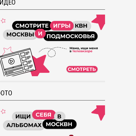
ИДЕО
ОТО