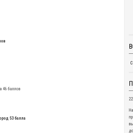
лов
В
С
П
а 46 баллов
22
На
п
ород 53 балла
в
д