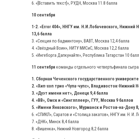
6. «[Вставить текст]», РУДН, Москва 11.8 балла
10 сентября
1-2. «Error 404», ННГУ им. Н.И.Лобачевского, Нижний 
13,6 балла
3. «Секция по бадминтону», ВАВТ, Москва 12,4 балла
4. «Звёздный Воин», НИТУ МИСиС, Москва 12,2 балла
5. «Ингеборга Дапкунайте», Республика Татарстан 10 бал
11 сентября
команды отдельного четвертьфинала сыграл
1. Сборная Чеченского государственного университе
2. «Хип-хоп трио «Чупа-чупс», Владивосток-Нижний Н
3. «Дуэт имени нет», Донецк 9,4 балла
4. «ВВ», Омск и «Синглплеер», ГУУ, Москва 9 баллов
5. «Имени Янковского», Мурманск и Ростов-на-Дону 8
6. «СПИКЛ», Саратов и «Столица закатов», ННГУ им. Н. И.
7. «ДНК», Минск 8,4 балла
8. «Вишенка», Нижний Новгород 8,2 балла