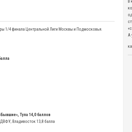
В 
ко
од
ст
«с
 игры 1/4 финала Центральной Лиги Москвы и Подмосковья.
А 
ка
балла
«Бывшие», Тула 14,0 баллов
, ДВФУ, Владивосток 13,8 балла