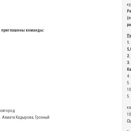
ку
Р
(
р
л приглашены команды:
Пе
1.
5,
2.
3.
Ка
4.
5.
10
5.
ка
 Новгород
10
. Ахмата Кадырова, Грозный
С