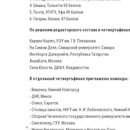
4. Шишка, Тольятти 50 баллов
5. Почти, УГНТУ, Уфа 49 баллов
6. Гагарин, Казань 47 баллов
По решению редакторского состава в четвертьфина
Кармен Кортес, РЭУ им. Г.В. Плеханова
На Самом Деле, Самарский университет, Самара
Ингеборга Дапкунайте, Республика Татарстан
АкваБатя, Москва
Сила Юности, ДВФУ, Владивосток
В отдельный четвертьфинал приглашены команды:
- Вишенка, Нижний Новгород
- ДНК, Минск
- Спикл, Саратов
- Столица закатов, ННГУ им. Н. И. Лобачевского, Нижний
- Сборная Чеченского государственного университета им
- Синглплеер, ГУУ, Москва
9,
- Имени Янковского, Мурманск и Ростов-на-Дону