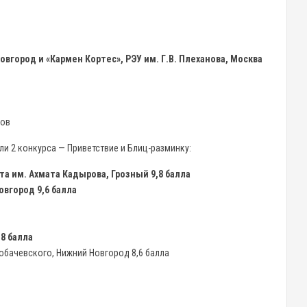
Новгород и «Кармен Кортес», РЭУ им. Г.В. Плеханова, Москва
лов
и 2 конкурса — Приветствие и Блиц-разминку:
та им. Ахмата Кадырова, Грозный 9,8 балла
овгород 9,6 балла
,8 балла
 Лобачевского, Нижний Новгород 8,6 балла