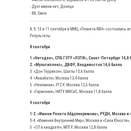
10
- Дуэт имени нет, Донецк
и
- ВВ, Омск
11
сентября
8, 9, 10 и 11 сентября в ММЦ «Планета КВН» состоялись
в
Результаты:
ММЦ
«Планета
8 сентября
КВН»
1.«Негоден», СПБ ГЭТУ «ЛЭТИ», Санкт-Петербург 14,8 
состоялись
2. «Мультиплекс», ДВФУ, Владивосток 14,6 балла
игры
3. «Дон Террикон», Шахты 13,6 балла
1/4
4. «Аквабатя», Москва 13,4 балла
финала
5. «Неземная», РГСУ, Москва 12,6 балла
Центральной
6. «Гармония», НИТУ МИСиС, Москва 11,8 балла
Лиги
Москвы
9 сентября
и
Подмосковья.
1-2. «Имени Рената Абдулкеримова», РУДН, Москва и 
3-4. «Изменяя Внутренний Мир», Москва и «Сила Юности»
5. «СП в квадрате», МПГУ, Москва 12,8 балла