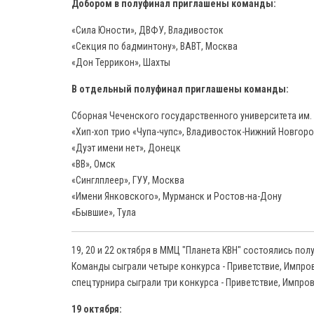
Добором в полуфинал приглашены команды:
«Сила Юности», ДВФУ, Владивосток
«Секция по бадминтону», ВАВТ, Москва
«Дон Террикон», Шахты
В отдельный полуфинал приглашены команды:
Сборная Чеченского государственного университета им.
«Хип-хоп трио «Чупа-чупс», Владивосток-Нижний Новгор
«Дуэт имени нет», Донецк
«ВВ», Омск
«Синглплеер», ГУУ, Москва
«Имени Янковского», Мурманск и Ростов-на-Дону
«Бывшие», Тула
19, 20 и 22 октября в ММЦ "Планета КВН" состоялись п
Команды сыграли четыре конкурса - Приветствие, Импро
спецтурнира сыграли три конкурса - Приветствие, Импров
19 октября: