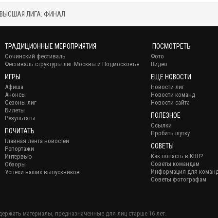
ВЫСШАЯ ЛИГА: ФИНАЛ
ТРАДИЦИОННЫЕ МЕРОПРИЯТИЯ
ПОСМОТРЕТЬ
Сочинский фестиваль
Фото
Фестиваль структуры лиг Москвы и Подмосковья
Видео
ИГРЫ
ЕЩЕ НОВОСТИ
Афиша
Новости лиг
Анонсы
Новости команд
Сезоны лиг
Новости сайта
Билеты
ПОЛЕЗНОЕ
Результаты
Ссылки
ПОЧИТАТЬ
Пробить шутку
Главная лента новостей
СОВЕТЫ
Репортажи
Как попасть в КВН?
Интервью
Советы командам
Обзоры
Информация для коман
Успехи наших выпускников
Советы фотографам
держать материалы, предназначенные для лиц старше 16 лет.