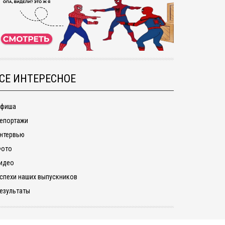
СЕ ИНТЕРЕСНОЕ
фиша
епортажи
нтервью
ото
идео
спехи наших выпускников
езультаты