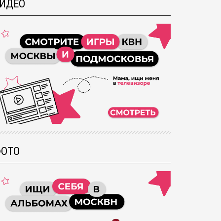
ИДЕО
ОТО