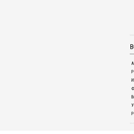
В
А
Р
И
Ф
В
У
Р