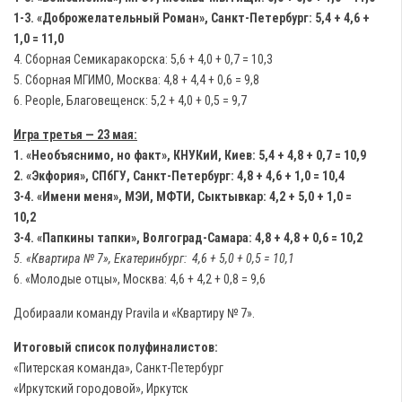
1-3. «Доброжелательный Роман», Санкт-Петербург: 5,4 + 4,6 +
1,0 = 11,0
4. Сборная Семикаракорска: 5,6 + 4,0 + 0,7 = 10,3
5. Сборная МГИМО, Москва: 4,8 + 4,4 + 0,6 = 9,8
6. People, Благовещенск: 5,2 + 4,0 + 0,5 = 9,7
Игра третья — 23 мая:
1. «Необъяснимо, но факт», КНУКиИ, Киев: 5,4 + 4,8 + 0,7 = 10,9
2. «Экфория», СПбГУ, Санкт-Петербург: 4,8 + 4,6 + 1,0 = 10,4
3-4. «Имени меня», МЭИ, МФТИ, Сыктывкар: 4,2 + 5,0 + 1,0 =
10,2
3-4. «Папкины тапки», Волгоград-Самара: 4,8 + 4,8 + 0,6 = 10,2
5. «Квартира № 7», Екатеринбург: 4,6 + 5,0 + 0,5 = 10,1
6. «Молодые отцы», Москва: 4,6 + 4,2 + 0,8 = 9,6
Добираали команду Pravila и «Квартиру № 7».
Итоговый список полуфиналистов:
«Питерская команда», Санкт-Петербург
«Иркутский городовой», Иркутск