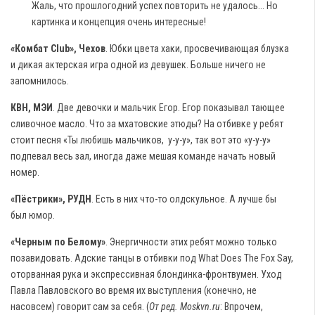
Жаль, что прошлогодний успех повторить не удалось... Но
картинка и концепция очень интересные!
«Комбат Club», Чехов
. Юбки цвета хаки, просвечивающая блузка
и дикая актерская игра одной из девушек. Больше ничего не
запомнилось.
КВН, МЭИ
. Две девочки и мальчик Егор. Егор показывал тающее
сливочное масло. Что за мхатовские этюды? На отбивке у ребят
стоит песня «Ты любишь мальчиков, у-у-у», так вот это «у-у-у»
подпевал весь зал, иногда даже мешая команде начать новый
номер.
«Пёстрики», РУДН
. Есть в них что-то олдскульное. А лучше бы
был юмор.
«Черным по Белому»
. Энергичности этих ребят можно только
позавидовать. Адские танцы в отбивки под What Does The Fox Say,
оторванная рука и экспрессивная блондинка-фронтвумен. Уход
Павла Павловского во время их выступления (конечно, не
насовсем) говорит сам за себя. (
От ред. Moskvn.ru
: Впрочем,