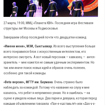
27 марта, 19:00, ММЦ «Планета КВН». Последняя игра Фестиваля
структуры лиг Москвы и Подмосковья.
Завершаем обзор последней почти что двадцатки команд.
«Имени меня», МЭИ, Сыктывкар.
Из всего выступления больше
всего понравился блок с искусственным интеллектом, его
интересно смотреть. А вот новый персонаж — кавказец — ангел-
хранитель — мне кажется не самым удачным экспериментом. Но
так или иначе поиск новых идей и образов очень полезен,
особенно для такой команды.
«Beta-версия», МГТУ им. Баумана
. Очень странно было
наблюдать за командой. Потому что название на слуху и мне
казалось, что ребят я непременно узнаю. Но я ошиблась — на
сцене я увидела новые лица. Два парня и девушка, которая перед
каждым объявлением говорила: «Пре-е-едставьте!» или «Дру-у-у-