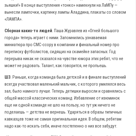
зьяшки!» В конце выступления «тонко» намекнули на ЛаМПу —
вынесли лампочки, картинку лампы Аладдина, плакаты со словом
«ЛАМПА».
Сборная каких-то людей
. Паша Журавлев из «Огней большого
города» теперь играет с ними. Запомнились узнаваемая
миниатюра про СМС-ссору в компании и финальный номер про
переписку футболистов, сидящих на скамейке запасных. Год
перерыва никак не сказался на чувстве юмора этих ребят, что не
может не радовать. Талант, как говорится, не пропьешь.
ШЗ
. Раньше, когда команда была детской и в финале выступлений
всегда участвовал маленький мальчик, с которого умилялся весь
зал, было намного лучше. Теперь детишки выросли и сравнялись с
общей массой классических команд. Избавление от изюминок
еще ни одной команде не шло на пользу, но тут уж ничего не
поделаешь — детства не вернешь. Ударяться в образы типичных
кавказцев тоже не самая оригинальная идея. В общем, ребятам
надо как-то искать себя, иначе постепенно о них все забудут.