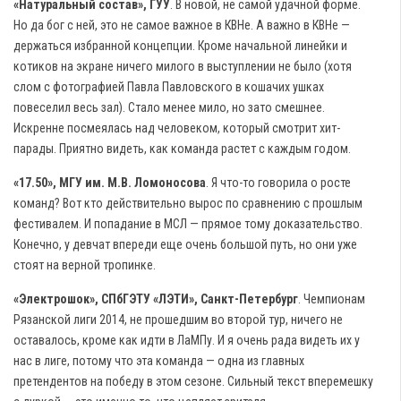
«Натуральный состав», ГУУ
. В новой, не самой удачной форме.
Но да бог с ней, это не самое важное в КВНе. А важно в КВНе —
держаться избранной концепции. Кроме начальной линейки и
котиков на экране ничего милого в выступлении не было (хотя
слом с фотографией Павла Павловского в кошачих ушках
повеселил весь зал). Стало менее мило, но зато смешнее.
Искренне посмеялась над человеком, который смотрит хит-
парады. Приятно видеть, как команда растет с каждым годом.
«17.50», МГУ им. М.В. Ломоносова
. Я что-то говорила о росте
команд? Вот кто действительно вырос по сравнению с прошлым
фестивалем. И попадание в МСЛ — прямое тому доказательство.
Конечно, у девчат впереди еще очень большой путь, но они уже
стоят на верной тропинке.
«Электрошок», СПбГЭТУ «ЛЭТИ», Санкт-Петербург
. Чемпионам
Рязанской лиги 2014, не прошедшим во второй тур, ничего не
оставалось, кроме как идти в ЛаМПу. И я очень рада видеть их у
нас в лиге, потому что эта команда — одна из главных
претендентов на победу в этом сезоне. Сильный текст вперемешку