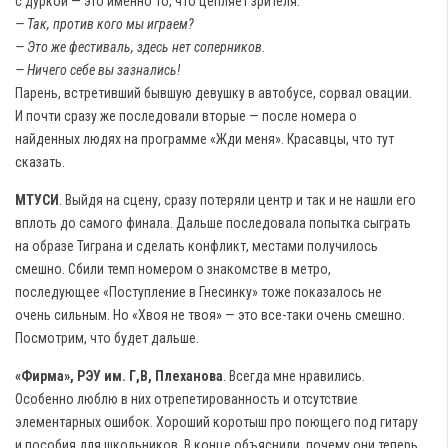
с дуркой — это именно то, что цепляет зрителя.
— Так, против кого мы играем?
— Это же фестиваль, здесь нет соперников.
— Ничего себе вы зазнались!
Парень, встретивший бывшую девушку в автобусе, сорвал овации.
И почти сразу же последовали вторые — после номера о
найденных людях на программе «Жди меня». Красавцы, что тут
сказать.
МТУСИ
. Выйдя на сцену, сразу потеряли центр и так и не нашли его
вплоть до самого финала. Дальше последовала попытка сыграть
на образе Тиграна и сделать конфликт, местами получилось
смешно. Сбили темп номером о знакомстве в метро,
последующее «Поступление в Гнесинку» тоже показалось не
очень сильным. Но «Хвоя не твоя» — это все-таки очень смешно.
Посмотрим, что будет дальше.
«Фирма», РЭУ им. Г,В, Плеханова
. Всегда мне нравились.
Особенно люблю в них отрепетированность и отсутствие
элементарных ошибок. Хороший коротыш про поющего под гитару
и пособия для школьников. В конце объяснили, почему они теперь