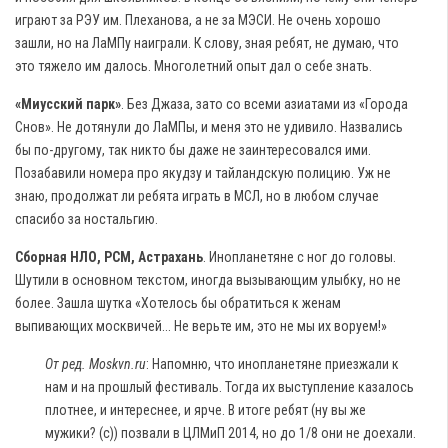
играют за РЭУ им. Плеханова, а не за МЭСИ. Не очень хорошо
зашли, но на ЛаМПу наиграли. К слову, зная ребят, не думаю, что
это тяжело им далось. Многолетний опыт дал о себе знать.
«Миусский парк»
. Без Джаза, зато со всеми азиатами из «Города
Снов». Не дотянули до ЛаМПы, и меня это не удивило. Назвались
бы по-другому, так никто бы даже не заинтересовался ими.
Позабавили номера про якудзу и тайландскую полицию. Уж не
знаю, продолжат ли ребята играть в МСЛ, но в любом случае
спасибо за ностальгию.
Сборная НЛО, РСМ, Астрахань
. Инопланетяне с ног до головы.
Шутили в основном текстом, иногда вызывающим улыбку, но не
более. Зашла шутка «Хотелось бы обратиться к женам
выпивающих москвичей... Не верьте им, это не мы их воруем!»
От ред. Moskvn.ru
: Напомню, что инопланетяне приезжали к
нам и на прошлый фестиваль. Тогда их выступление казалось
плотнее, и интереснее, и ярче. В итоге ребят (ну вы же
мужики? (с)) позвали в ЦЛМиП 2014, но до 1/8 они не доехали.