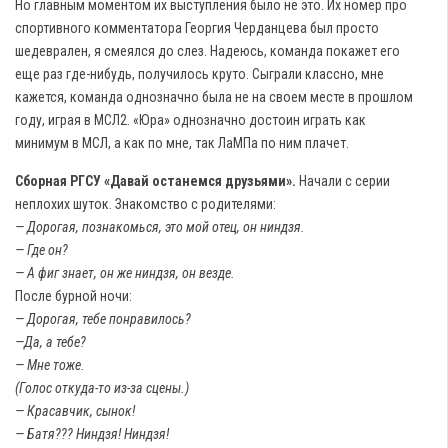
Но главным моментом их выступления было не это. Их номер про
спортивного комментатора Георгия Черданцева был просто
шедеврален, я смеялся до слез. Надеюсь, команда покажет его
еще раз где-нибудь, получилось круто. Сыграли классно, мне
кажется, команда однозначно была не на своем месте в прошлом
году, играя в МСЛ2. «Юра» однозначно достоин играть как
минимум в МСЛ, а как по мне, так ЛаМПа по ним плачет.
Сборная РГСУ «Давай останемся друзьями».
Начали с серии
неплохих шуток. Знакомство с родителями:
— Дорогая, познакомься, это мой отец, он ниндзя.
— Где он?
— А фиг знает, он же ниндзя, он везде.
После бурной ночи:
— Дорогая, тебе понравилось?
—Да, а тебе?
— Мне тоже.
(Голос откуда-то из-за сцены.)
— Красавчик, сынок!
— Батя??? Ниндзя! Ниндзя!