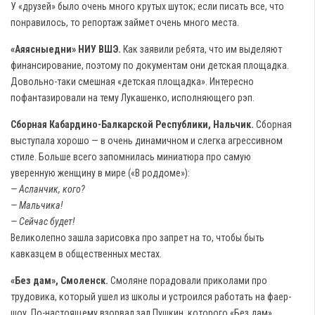
У «друзей» было очень много крутых шуток; если писать все, что
понравилось, то репортаж займет очень много места.
«Аяясныедни» НИУ ВШЭ.
Как заявили ребята, что им выделяют
финансирование, поэтому по документам они детская площадка.
Довольно-таки смешная «детская площадка». Интересно
пофантазировали на тему Лукашенко, исполняющего рэп.
Сборная Кабардино-Балкарской Республики, Нальчик.
Сборная
выступала хорошо — в очень динамичном и слегка агрессивном
стиле. Больше всего запомнилась миниатюра про самую
уверенную женщину в мире («В роддоме»):
— Асланчик, кого?
— Мальчика!
— Сейчас будет!
Великолепно зашла зарисовка про запрет на то, чтобы быть
кавказцем в общественных местах.
«Без дам», Смоленск.
Смоляне порадовали приколами про
трудовика, который ушел из школы и устроился работать на фаер-
шоу. По-настоящему взорвал зал Пушкин, которого «Без дам»