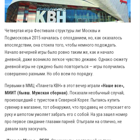
Четвертая игра Фестиваля структуры лиг Москвы и
Подмосковья 2015 началась с опозданием, но, как оказалось
впоследствии, она стоила того, чтобы немного подождать.
Начало вечерней игры было ровно таким же, как и начало
дневной, даже возникло легкое чувство дежавю. Однако сюжету
дневной игры не суждено было повториться — игры получились
совершенно разными. Но обо всем по порядку.
Первыми в ММЦ «Планета КВН» в этот вечер играли
«Наше все»,
МИИТ (бывш. Мужская сборная).
Показали необычный случай,
произошедший с туристом в Северной Корее. Пытаясь купить
сувенир в магазине, тот обнаружил, что продавец не отпускает его
руку и шепотом умоляет забрать его с собой. На ура зашел номер
про первое свидание глазами парней. Отыграли на отлично, не
давали залу заскучать.