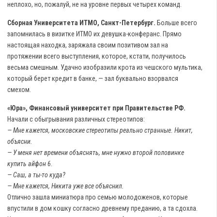
неплохо, но, пожалуй, не на уровне первых четырех команд.
Сборная Университета ИТМО, Санкт-Петербург.
Больше всего
запомнилась в визитке ИТМО их девушка-конферанс. Прямо
настоящая находка, заряжала своим позитивом зал на
протяжении всего выступления, которое, кстати, получилось
весьма смешным. Удачно изобразили крота из чешского мультика,
который берет кредит в банке, — зал буквально взорвался
смехом.
«Юра», Финансовый университет при Правительстве РФ.
Начали с обыгрывания различных стереотипов:
— Мне кажется, московские стереотипы реально странные. Никит,
объясни.
— У меня нет времени объяснять, мне нужно второй половинке
купить айфон 6.
— Саш, а ты-то куда?
— Мне кажется, Никита уже все объяснил.
Отлично зашла миниатюра про семью молодоженов, которые
впустили в дом кошку согласно древнему преданию, а та сдохла.