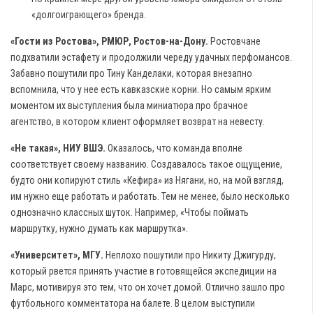
«долгоиграющего» бренда.
«Гости из Ростова», РМЮР, Ростов-на-Дону.
Ростовчане
подхватили эстафету и продолжили череду удачных перфомансов.
Забавно пошутили про Тину Канделаки, которая внезапно
вспомнила, что у нее есть кавказские корни. Но самым ярким
моментом их выступления была миниатюра про брачное
агентство, в котором клиент оформляет возврат на невесту.
«Не такая», НИУ ВШЭ.
Оказалось, что команда вполне
соответствует своему названию. Создавалось такое ощущение,
будто они копируют стиль «Кефира» из Нягани, но, на мой взгляд,
им нужно еще работать и работать. Тем не менее, было несколько
однозначно классных шуток. Например, «Чтобы поймать
маршрутку, нужно думать как маршрутка».
«Университет», МГУ.
Неплохо пошутили про Никиту Джигурду,
который рвется принять участие в готовящейся экспедиции на
Марс, мотивируя это тем, что он хочет домой. Отлично зашло про
футбольного комментатора на балете. В целом выступили