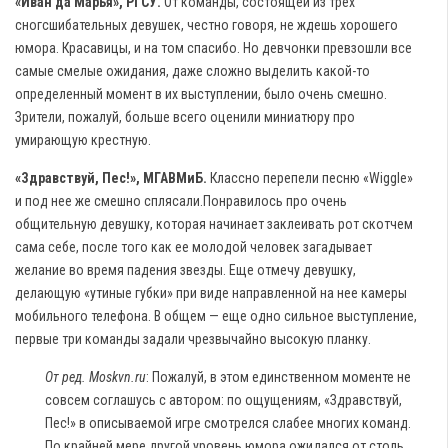
«Иван да Марья», РГСУ.
От команды, состоящей из трех
сногсшибательных девушек, честно говоря, не ждешь хорошего
юмора. Красавицы, и на том спасибо. Но девчонки превзошли все
самые смелые ожидания, даже сложно выделить какой-то
определенный момент в их выступлении, было очень смешно.
Зрители, пожалуй, больше всего оценили миниатюру про
умирающую крестную.
«Здравствуй, Пес!», МГАВМиБ.
Классно перепели песню «Wiggle»
и под нее же смешно сплясали.Понравилось про очень
общительную девушку, которая начинает заклеивать рот скотчем
сама себе, после того как ее молодой человек загадывает
желание во время падения звезды. Еще отмечу девушку,
делающую «утиные губки» при виде направленной на нее камеры
мобильного телефона. В общем — еще одно сильное выступление,
первые три команды задали чрезвычайно высокую планку.
От ред.
Moskvn.ru
: Пожалуй, в этом единственном моменте не
совсем соглашусь с автором: по ощущениям, «Здравствуй,
Пес!» в описываемой игре смотрелся слабее многих команд.
По крайней мере другой уровень юмора ожидался от столь