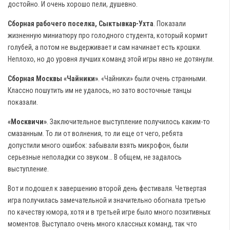
достойно. И очень хорошо пели, душевно.
Сборная рабочего поселка, Сыктывкар-Ухта
. Показали
жизненную миниатюру про голодного студента, который кормит
голубей, а потом не выдерживает и сам начинает есть крошки.
Неплохо, но до уровня лучших команд этой игры явно не дотянули.
Сборная Москвы «Чайники»
. «Чайники» были очень странными.
Классно пошутить им не удалось, но зато восточные танцы
показали.
«Москвичи»
. Заключительное выступление получилось каким-то
смазанным. То ли от волнения, то ли еще от чего, ребята
допустили много ошибок: забывали взять микрофон, были
серьезные неполадки со звуком… В общем, не задалось
выступление.
Вот и подошел к завершению второй день фестиваля. Четвертая
игра получилась замечательной и значительно обогнала третью
по качеству юмора, хотя и в третьей игре было много позитивных
моментов. Выступало очень много классных команд, так что