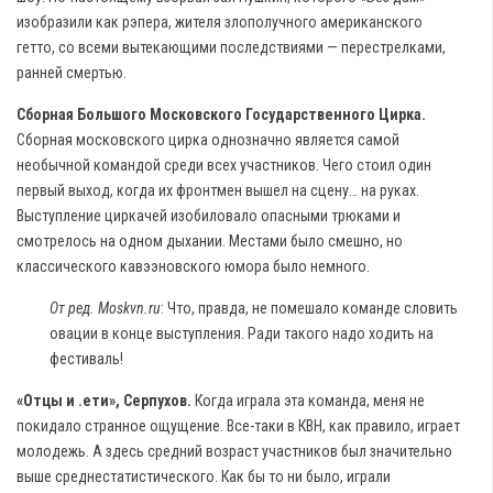
изобразили как рэпера, жителя злополучного американского
гетто, со всеми вытекающими последствиями — перестрелками,
ранней смертью.
Сборная Большого Московского Государственного Цирка.
Сборная московского цирка однозначно является самой
необычной командой среди всех участников. Чего стоил один
первый выход, когда их фронтмен вышел на сцену… на руках.
Выступление циркачей изобиловало опасными трюками и
смотрелось на одном дыхании. Местами было смешно, но
классического кавээновского юмора было немного.
От ред.
Moskvn.ru
: Что, правда, не помешало команде словить
овации в конце выступления. Ради такого надо ходить на
фестиваль!
«Отцы и .ети», Серпухов.
Когда играла эта команда, меня не
покидало странное ощущение. Все-таки в КВН, как правило, играет
молодежь. А здесь средний возраст участников был значительно
выше среднестатистического. Как бы то ни было, играли