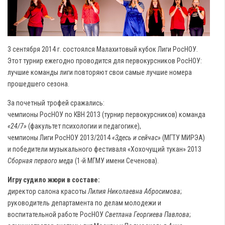
3 сентября 2014 г. состоялся Малахитовый кубок Лиги РосНОУ.
Этот турнир ежегодно проводится для первокурсников РосНОУ:
лучшие команды лиги повторяют свои самые лучшие номера
прошедшего сезона.
За почетный трофей сражались:
чемпионы РосНОУ по КВН 2013 (турнир первокурсников) команда
«24/7»
(факультет психологии и педагогике),
чемпионы Лиги РосНОУ 2013/2014
«Здесь и сейчас»
(МГТУ МИРЭА)
и победители музыкального фестиваля «Хохочущий тукан» 2013
Сборная первого меда
(1-й МГМУ имени Сеченова).
Игру судило жюри в составе:
директор салона красоты
Лилия Николаевна Абросимова
;
руководитель департамента по делам молодежи и
воспитательной работе РосНОУ
Светлана Георгиева Павлова
;