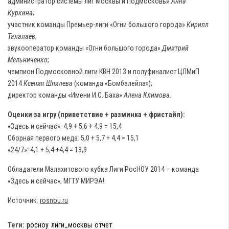
администратор системы лиг Москвы и Подмосковья
Анна
Куркина
;
участник команды Премьер-лиги «Огни большого города»
Кирилл
Талалаев
;
звукооператор команды «Огни большого города»
Дмитрий
Мельниченко
;
чемпион Подмосковной лиги КВН 2013 и полуфиналист ЦЛМиП
2014
Ксения Шпилева
(команда «Бомбалейла»);
директор команды «Имени И.С. Баха»
Алена Климова
.
Оценки за игру (приветствие + разминка + фристайл):
«Здесь и сейчас»: 4,9 + 5,6 + 4,9 = 15,4
Сборная первого меда: 5,0 + 5,7 + 4,4 = 15,1
«24/7»: 4,1 + 5,4 +4,4 = 13,9
Обладатели Малахитового кубка Лиги РосНОУ 2014 – команда
«Здесь и сейчас», МГТУ МИРЭА!
Источник:
rosnou.ru
Теги:
росноу
лиги_москвы
отчет