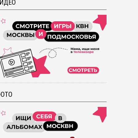
ИДЕО
ОТО