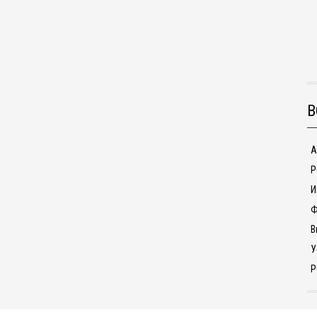
В
А
Р
И
Ф
В
У
Р