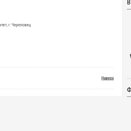
В
тет, г. Череповец
Наверх
Ф