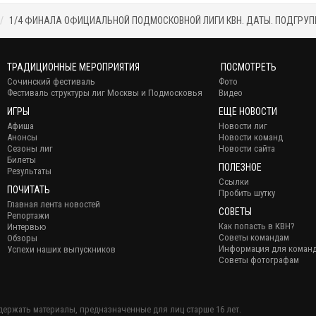
1/4 ФИНАЛА ОФИЦИАЛЬНОЙ ПОДМОСКОВНОЙ ЛИГИ КВН. ДАТЫ. ПОДГРУ
ТРАДИЦИОННЫЕ МЕРОПРИЯТИЯ
ПОСМОТРЕТЬ
Сочинский фестиваль
Фото
Фестиваль структуры лиг Москвы и Подмосковья
Видео
ИГРЫ
ЕЩЕ НОВОСТИ
Афиша
Новости лиг
Анонсы
Новости команд
Сезоны лиг
Новости сайта
Билеты
ПОЛЕЗНОЕ
Результаты
Ссылки
ПОЧИТАТЬ
Пробить шутку
Главная лента новостей
СОВЕТЫ
Репортажи
Как попасть в КВН?
Интервью
Советы командам
Обзоры
Информация для коман
Успехи наших выпускников
Советы фотографам
держать материалы, предназначенные для лиц старше 16 лет.