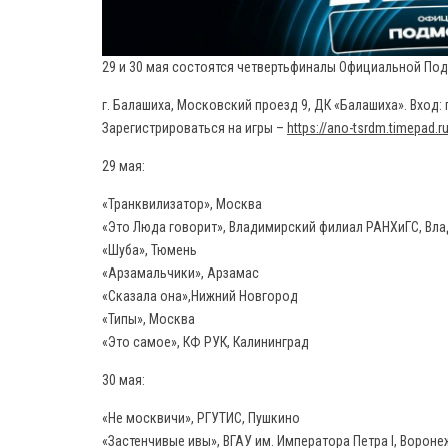
29 и 30 мая состоятся четвертьфиналы Официальной Подм
г. Балашиха, Московский проезд 9, ДК «Балашиха». Вход: 
Зарегистрироваться на игры –
https://ano-tsrdm.timepad.r
29 мая:
«Транквилизатор», Москва
«Это Люда говорит», Владимирский филиал РАНХиГС, Вл
«Шуба», Тюмень
«Арзамальчики», Арзамас
«Сказала она»,Нижний Новгород
«Типы», Москва
«Это самое», КФ РУК, Калининград
30 мая:
«Не москвичи», РГУТИС, Пушкино
«Застенчивые ивы», ВГАУ им. Императора Петра I, Вороне