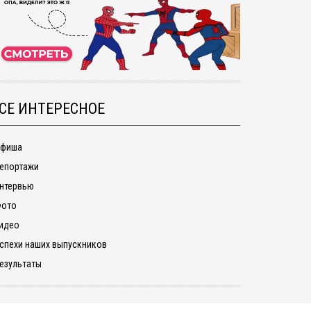
СЕ ИНТЕРЕСНОЕ
фиша
епортажи
нтервью
ото
идео
спехи наших выпускников
езультаты