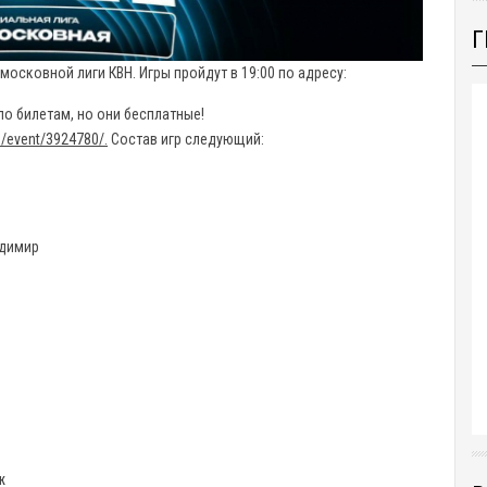
Г
осковной лиги КВН. Игры пройдут в 19:00 по адресу:
по билетам, но они бесплатные!
u/event/3924780/.
Состав игр следующий:
адимир
ж