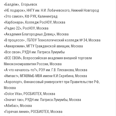
«Балдёж», Егорьевск
«НЕ подарок», ННГУ им. Н.И. Лобачевского, Нижний Новгород
«Это самое», КФ РУК, Калининград
«Карбонара», Колледж РосНОУ, Москва
«Радио 22», РосНОУ, Москва
«Академия Благородных Девиц», Москва
«В процессе» , ГБПОУ Технологический колледж № 34, Москва
«Авиарежим», МГТУ Гражданской авиации, Москва
«Все свои», РУДН им. Патриса Лумумбы
«ВСЕ СВОИ»‎, Всероссийская академия внешней торговли
Минэкономразвития России, Москва
«А что началось-то?», РЭУ им. Г.В. Плеханова, Москва
«Импакт»‎, МГАВМиБ-МВА имени К.И.Скрябина, Москва
«Аэропорт», Финансовый университет при Правительстве РФ,
Москва
«Dolce Vita», РОСБИОТЕХ, Москва
«Значит так», РУДН им. Патриса Лумумбы, Москва
«Абибас», Москва
«Горячая линия», РОСБИОТЕХ, Москва