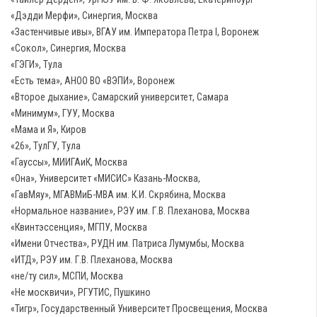
«Дэдди Мерфи», Синергия, Москва
«Застенчивые ивы», ВГАУ им. Императора Петра I, Воронеж
«Сокол», Синергия, Москва
«ГЭГИ», Тула
«Есть тема», АНОО ВО «ВЭПИ», Воронеж
«Второе дыхание», Самарский университет, Самара
«Минимум», ГУУ, Москва
«Мама и Я», Киров
«26», ТулГУ, Тула
«Гауссы», МИИГАиК, Москва
«Она», Университет «МИСИС» Казань-Москва,
«ГавМяу», МГАВМиБ-МВА им. К.И. Скрябина, Москва
«Нормальное название», РЭУ им. Г.В. Плеханова, Москва
«Квинтэссенция», МГПУ, Москва
«Имени Отчества», РУДН им. Патриса Лумумбы, Москва
«ИТД», РЭУ им. Г.В. Плеханова, Москва
«не/ту сил», МСПИ, Москва
«Не москвичи», РГУТИС, Пушкино
«Тигр», Государственный Университет Просвещения, Москва