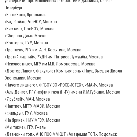
университет промышленных технологий и дизайна», Санкт-
Петербург
«ВангиВоп», Ярославль
«Бэд бойз», РосНОУ, Москва
«Кис-кис», РосНОУ, Москва
«Сборная Дам», Москва
«Контора», ГУУ, Москва
«Треплев», РГУ им. А. Н. Косыгина, Москва
«Третий лишний», РУДН им. Патриса Лумумбы, Москва
«Неизвестные», МГУ им М.В. Ломоносова, Москва
«Доктор Ливси», Факультет Компьютерных Наук, Высшая Школа
Экономики, Москва
«Ничего лишнего», ФГБОУ ВО «РОСБИОТЕХ», «МАИ», Москва
«Аль Денте», РГУ нефти и газа (НИУ) имени И.М.Губкина, Москва
«7 рублей», МАИ, Москва
«Наитие», МГТУ-МАСИ, Москва
«Фильды», ГУУ, Москва
«На Ярике», НИУ МГСУ, Москва
«Мы такие», ГГУ, Гжель
«Девчонки топ»‎, АНО ПОО ММКЦТ «Академия ТОП», Подольск