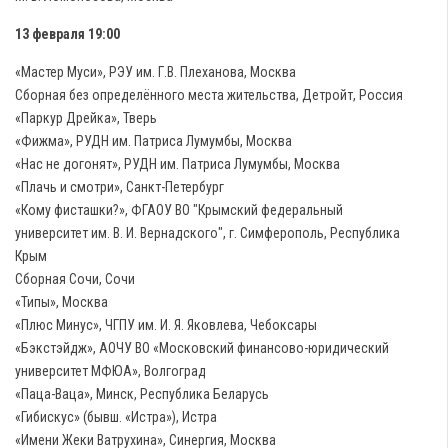
13 февраля 19:00
«Мастер Муси», РЭУ им. Г.В. Плеханова, Москва
Сборная без определённого места жительства, Детройт, Россия
«Паркур Дрейка», Тверь
«Фижма», РУДН им. Патриса Лумумбы, Москва
«Нас не догонят», РУДН им. Патриса Лумумбы, Москва
«Плачь и смотри», Санкт-Петербург
«Кому фисташки?», ФГАОУ ВО "Крымский федеральный
университет им. В. И. Вернадского", г. Симферополь, Республика
Крым
Сборная Сочи, Сочи
«Типы», Москва
«Плюс Минус», ЧГПУ им. И. Я. Яковлева, Чебоксары
«Бэкстэйдж», АОЧУ ВО «Московский финансово-юридический
университет МФЮА», Волгоград
«Паца-Ваца», Минск, Республика Беларусь
«Гибискус»‎ (бывш. «Истра»‎), Истра
«Имени Жеки Ватрухина», Синергия, Москва