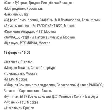
«Олени Губерта», Гродно, Республика Беларусь
«Мои родные», Ярославль
«Бакинцы», Баку
«Эффект Ломоносова», САФУ им. М.В.Ломоносова, Архангельск
«Админы вселенной», ГБПОУ КАИТ №20, Москва
«Коалиция абсурда», РГГУ, Москва
«ЗаМКАД», РУДН им. Патриса Лумумбы, Москва
«Вудхаус», РТУ МИРЭА, Москва
13 февраля 15:00
«Зелёнка», Энгельс
«Модерн Токинг», Санкт-Петербург
«Тринадцать», Москва
«МГЕР», Москаа
«Сборная Сочинского дендрария», Балаковский филиал РАНХиГС,
Балаково Саратовская область
«Ну, типа», БГТУ Военмех имени Д.Ф. Устинова Санкт-Петербург
«Чур не Я», ГУЗ, Москва
«Анжелика», Брянск