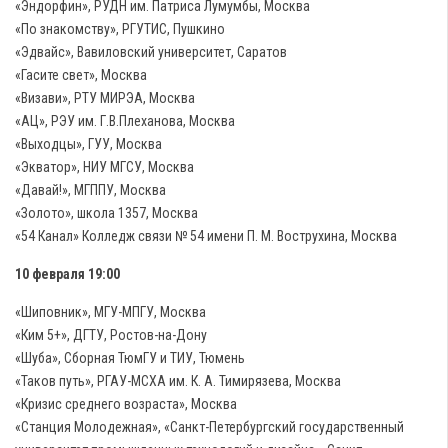
«Эндорфин», РУДН им. Патриса Лумумбы, Москва
«По знакомству», РГУТИС, Пушкино
«Эдвайс», Вавиловский университет, Саратов
«Гасите свет», Москва
«Визави», РТУ МИРЭА, Москва
«АЦ», РЭУ им. Г.В.Плеханова, Москва
«Выходцы», ГУУ, Москва
«Экватор», НИУ МГСУ, Москва
«Давай!», МГППУ, Москва
«Золото», школа 1357, Москва
«54 Канал» Колледж связи № 54 имени П. М. Вострухина, Москва
10 февраля 19:00
«Шиповник», МГУ-МПГУ, Москва
«Ким 5+», ДГТУ, Ростов-на-Дону
«Шуба», Сборная ТюмГУ и ТИУ, Тюмень
«Таков путь», РГАУ-МСХА им. К. А. Тимирязева, Москва
«Кризис среднего возраста», Москва
«Станция Молодежная», «Санкт-Петербургский государственный