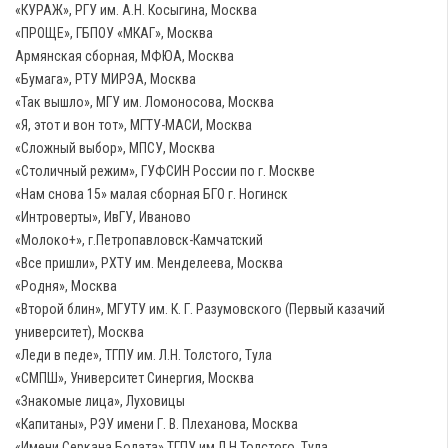
«КУРАЖ», РГУ им. А.Н. Косыгина, Москва
«ПРОЩЕ», ГБПОУ «МКАГ», Москва
Армянская сборная, МФЮА, Москва
«Бумага», РТУ МИРЭА, Москва
«Так вышло», МГУ им. Ломоносова, Москва
«Я, этот и вон тот», МГТУ-МАСИ, Москва
«Сложный выбор», МПСУ, Москва
«Столичный режим», ГУФСИН России по г. Москве
«Нам снова 15» малая сборная БГО г. Ногинск
«Интроверты», ИвГУ, Иваново
«Молоко+», г.Петропавловск-Камчатский
«Все пришли», РХТУ им. Менделеева, Москва
«Родня», Москва
«Второй блин», МГУТУ им. К. Г. Разумовского (Первый казачий
университет), Москва
«Леди в педе», ТГПУ им. Л.Н. Толстого, Тула
«СМПШ», Университет Синергия, Москва
«Знакомые лица», Луховицы
«Капитаны», РЭУ имени Г. В. Плеханова, Москва
«Имени Серкана Болата»,ТГПУ им.Л.Н.Толстого, Тула