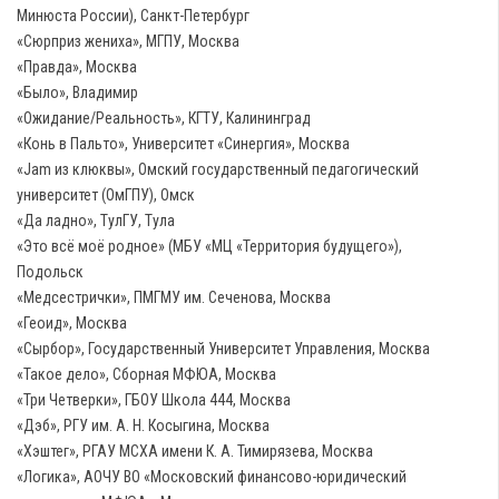
Минюста России), Санкт-Петербург
«Сюрприз жениха», МГПУ, Москва
«Правда», Москва
«Было», Владимир
«Ожидание/Реальность», КГТУ, Калининград
«Конь в Пальто», Университет «Синергия», Москва
«Jam из клюквы», Омский государственный педагогический
университет (ОмГПУ), Омск
«Да ладно», ТулГУ, Тула
«Это всё моё родное» (МБУ «МЦ «Территория будущего»),
Подольск
«Медсестрички», ПМГМУ им. Сеченова, Москва
«Геоид», Москва
«Сырбор», Государственный Университет Управления, Москва
«Такое дело», Сборная МФЮА, Москва
«Три Четверки», ГБОУ Школа 444, Москва
«Дэб», РГУ им. А. Н. Косыгина, Москва
«Хэштег», РГАУ МСХА имени К. А. Тимирязева, Москва
«Логика», АОЧУ ВО «Московский финансово-юридический