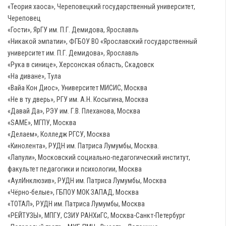
«Теория хаоса», Череповецкий государственный университет,
Череповец
«Гости», ЯрГУ им. П.Г. Демидова, Ярославль
«Никакой эмпатии»‎, ФГБОУ ВО «Ярославский государственный
университет им. П.Г. Демидова», Ярославль
«Рука в синице», Херсонская область, Скадовск
«На диване»‎, Тула
«Вайа Кон Диос», Университет МИСИС, Москва
«Не в ту дверь», РГУ им. А.Н. Косыгина, Москва
«Давай Да», РЭУ им. Г.В. Плеханова, Москва
«SAME», МГПУ, Москва
«Делаем», Колледж РГСУ, Москва
«Кинолента», РУДН им. Патриса Лумумбы, Москва.
«Лапули», Московский социально-педагогический институт,
факультет педагогики и психологии, Москва
«АулИнклюзив», РУДН им. Патриса Лумумбы, Москва
«Чёрно-белые», ГБПОУ МОК ЗАПАД, Москва
«ТОТАЛ», РУДН им. Патриса Лумумбы, Москва
«РЕЙТУЗЫ», МПГУ, СЗИУ РАНХиГС, Москва-Санкт-Петербург