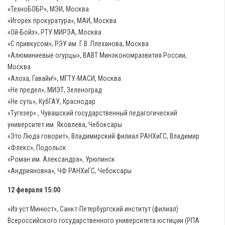
«ТехноБОБР», МЭИ, Москва
«Игорёк прокуратура», МАИ, Москва
«Ой-Бойз», РТУ МИРЭА, Москва
«С привкусом», РЭУ им. Г.В. Плеханова, Москва
«Алюминиевые огурцы», ВАВТ Минэкономразвития России,
Москва
«Алоха, Гавайи!», МГТУ-МАСИ, Москва
«Не предел», МИЭТ, Зеленоград
«Не суть», КубГАУ, Краснодар
«Тугезер» , Чувашский государственный педагогический
университет им. Яковлева, Чебоксары
«Это Люда говорит», Владимирский филиал РАНХиГС, Владимир
«Флекс», Подольск
«Роман им. Александра», Урюпинск
«Андрияновна», ЧФ РАНХиГС, Чебоксары
12 февраля 15:00
«Из уст Минюст», Санкт-Петербургский институт (филиал)
Всероссийского государственного университета юстиции (РПА