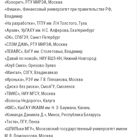
«Колорит», РТУ МИРЭА, Москва
«Фишки», Финансовый университет при правительстве РФ,
Владимир
«На разработке», ТГПУ им. Л.Н.Толстого, Тула
«Архив», УрГАХУ им. Н.С. Алферова, Екатеринбург
«DK», СПбГЭУ, Санкт-Петербург
«СЛЭМ ДАМ», РТУ МИРЭА, Москва
«ЛЕВАЙС», ВлГУ им. Столетовых, Владимир
«Давай по новой», НИУ ВШЭ-НН, Нижний Новгород
«Клуб Смех», Орехово-Зуево
«Мангал», СОГУ, Владикавказ
«Иронька», РЭУ им. Г.В. Плеханова, Москва
«Диско без риска», СмолГУ, Смоленск
«ТВИКС», НИУ МГСУ, Москва
«Волосы Недорого», Калуга
«КМС», КазГАУ ИКАВМ им. Н. Э. Баумана, Казань
«Команда Даниила Д.»‎, Минск, Республика Беларусь
«Тэсти», ПГУ, Пенза
«ШПИЛЬки МГУ», Московский государственный университет имени
М. В. Ломоносова, Москва