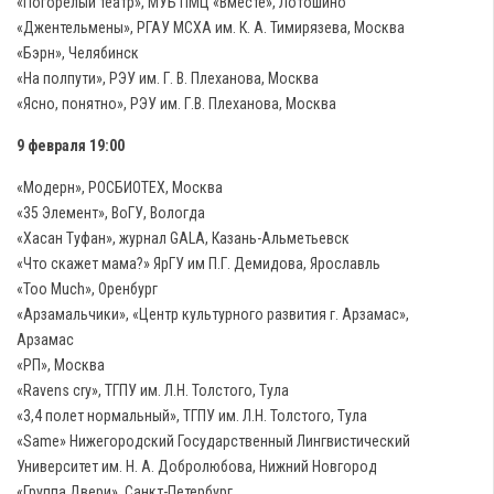
«Погорелый театр», МУБ ПМЦ «Вместе», Лотошино
«Джентельмены», РГАУ МСХА им. К. А. Тимирязева, Москва
«Бэрн», Челябинск
«На полпути», РЭУ им. Г. В. Плеханова, Москва
«Ясно, понятно», РЭУ им. Г.В. Плеханова, Москва
9 февраля 19:00
«Модерн», РОСБИОТЕХ, Москва
«35 Элемент», ВоГУ, Вологда
«Хасан Туфан», журнал GALA, Казань-Альметьевск
«Что скажет мама?» ЯрГУ им П.Г. Демидова, Ярославль
«Too Much», Оренбург
«Арзамальчики», «Центр культурного развития г. Арзамас»,
Арзамас
«РП», Москва
«Ravens cry», ТГПУ им. Л.Н. Толстого, Тула
«3,4 полет нормальный», ТГПУ им. Л.Н. Толстого, Тула
«Same» Нижегородский Государственный Лингвистический
Университет им. Н. А. Добролюбова, Нижний Новгород
«Группа Двери», Санкт-Петербург