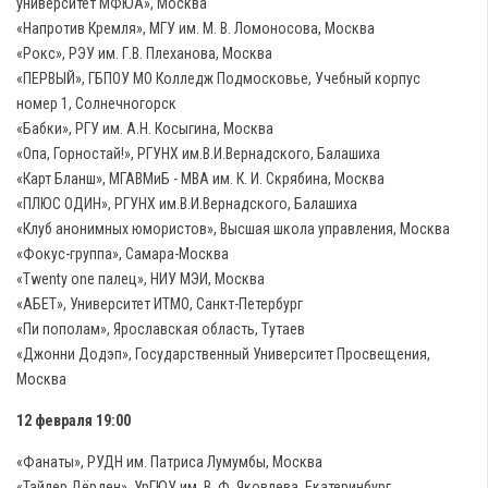
университет МФЮА», Москва
«Напротив Кремля», МГУ им. М. В. Ломоносова, Москва
«Рокс», РЭУ им. Г.В. Плеханова, Москва
«ПЕРВЫЙ», ГБПОУ МО Колледж Подмосковье, Учебный корпус
номер 1, Солнечногорск
«Бабки», РГУ им. А.Н. Косыгина, Москва
«Опа, Горностай!», РГУНХ им.В.И.Вернадского, Балашиха
«Карт Бланш», МГАВМиБ - МВА им. К. И. Скрябина, Москва
«ПЛЮС ОДИН», РГУНХ им.В.И.Вернадского, Балашиха
«Клуб анонимных юмористов», Высшая школа управления, Москва
«Фокус-группа», Самара-Москва
«Twenty one палец», НИУ МЭИ, Москва
«АБЕТ», Университет ИТМО, Санкт-Петербург
«Пи пополам», Ярославская область, Тутаев
«Джонни Додэп», Государственный Университет Просвещения,
Москва
12 февраля 19:00
«Фанаты», РУДН им. Патриса Лумумбы, Москва
«Тайлер Дёрден», УрГЮУ им. В. Ф. Яковлева, Екатеринбург