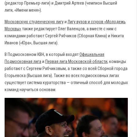
(редактор Премьер-лиги) и Дмитрий Артеев (чемпион Высшей
лиги, «Имени меня»).
Московскую студенческую лигу
и
Лигу вузов и ссузов «Молодежь
Москвы»
также редактирует Олег Валенцов, а вместе с ним с
командами работают Сергей Рябчиков (Сборная Клина) и Никита
Иванов («Юра», Высшая лига).
В Подмосковном КВН, в который входят
Официальная
Подмосковная лига
и
Первая лига Московской области
, команды
работают с Сергеем Рябчиковым, а также со всей Сборной города
Егорьевска (Высшая лига). Также во всех подмосковных лигах
существует система кураторства — отличный способ для молодых
команд научиться основам.