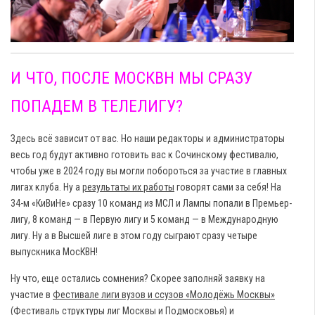
И ЧТО, ПОСЛЕ МОСКВН МЫ СРАЗУ
ПОПАДЕМ В ТЕЛЕЛИГУ?
Здесь всё зависит от вас. Но наши редакторы и администраторы
весь год будут активно готовить вас к Сочинскому фестивалю,
чтобы уже в 2024 году вы могли побороться за участие в главных
лигах клуба. Ну а
результаты их работы
говорят сами за себя! На
34-м «КиВиНе» сразу 10 команд из МСЛ и Лампы попали в Премьер-
лигу, 8 команд — в Первую лигу и 5 команд — в Международную
лигу. Ну а в Высшей лиге в этом году сыграют сразу четыре
выпускника МосКВН!
Ну что, еще остались сомнения? Скорее заполняй заявку на
участие в
Фестивале лиги вузов и ссузов «Молодёжь Москвы»
(Фестиваль структуры лиг Москвы и Подмосковья)
и