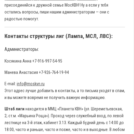
присоединяйся к дружной семье МосКВН! Ну а если у тебя
остались вопросы, пиши нашим администраторам — они с
радостью помогут.
Контакты структуры лиг (Лампа, МСЛ, ЛВС):
Администраторы:
Косякина Анна +7-916-997-54-95
Манева Анастасия +7-926-764-19-94
E-mail:
info@moskvn.ru
Этот адрес лучше добавить в контакты, а то письма уходят в спам,
и вы можете вовремя не получить важную информацию.
Штаб лиги
находится в ММЦ «Планета КВН» (ул. Шереметьевская,
2; ст.м. «Марьина Роща»). Проход через служебный вход, по левой
лестнице на 3-й этаж, кабинет 3.13. Каждый будний день с 14:00 до
18:00, часто и раньше, часто и позже, часто и в выходные. В любом