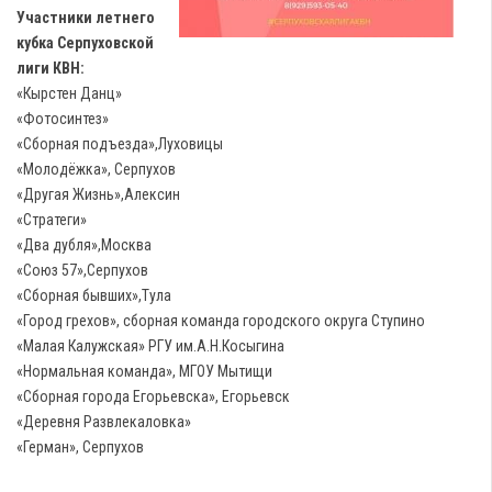
Участники летнего
кубка Серпуховской
лиги КВН:
«Кырстен Данц»
«Фотосинтез»
«Сборная подъезда»,Луховицы
«Молодёжка», Серпухов
«Другая Жизнь»,Алексин
«Стратеги»
«Два дубля»,Москва
«Союз 57»,Серпухов
«Сборная бывших»,Тула
«Город грехов», сборная команда городского округа Ступино
«Малая Калужская» РГУ им.А.Н.Косыгина
«Нормальная команда», МГОУ Мытищи
«Сборная города Егорьевска», Егорьевск
«Деревня Развлекаловка»
«Герман», Серпухов