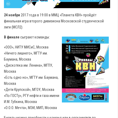
24 ноября
2017 года в 19:00 в ММЦ «Планета КВН» пройдёт
финальная игра второго дивизиона Московской студенческой
лиги (МСЛ2).
В финале
сыграют команды:
«ООО», НИТУ МИСиС, Москва
«Ничего лишнего», МГТУ им.
Баумана, Москва
«Дискотека им. Ленина», МГПУ,
Москва
«Есть одно но», МГТУ им. Баумана,
Москва
«Дети Крупской», МГОУ, Москва
«По ГОСТу», РГУ нефти и газа имени
И.М. Губкина, Москва
«О.О.О. Мечта», МЭИ, МИП, Москва
Билеты можно приобрести у команд или в оргкомитете по