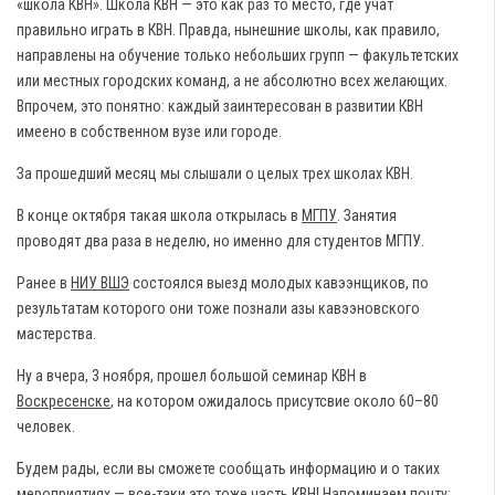
«школа КВН». Школа КВН — это как раз то место, где учат
правильно играть в КВН. Правда, нынешние школы, как правило,
направлены на обучение только небольших групп — факультетских
или местных городских команд, а не абсолютно всех желающих.
Впрочем, это понятно: каждый заинтересован в развитии КВН
имеено в собственном вузе или городе.
За прошедший месяц мы слышали о целых трех школах КВН.
В конце октября такая школа открылась в
МГПУ
. Занятия
проводят два раза в неделю, но именно для студентов МГПУ.
Ранее в
НИУ ВШЭ
состоялся выезд молодых кавээнщиков, по
результатам которого они тоже познали азы кавээновского
мастерства.
Ну а вчера, 3 ноября, прошел большой семинар КВН в
Воскресенске
, на котором ожидалось присутсвие около 60–80
человек.
Будем рады, если вы сможете сообщать информацию и о таких
мероприятиях — все-таки это тоже часть КВН! Напоминаем почту: