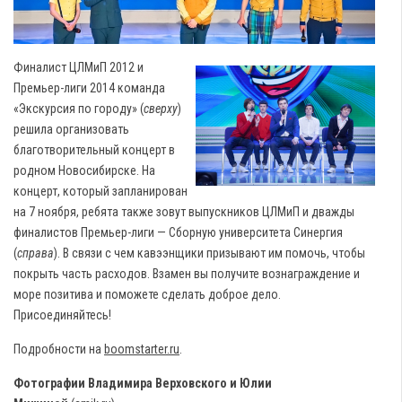
Финалист ЦЛМиП 2012 и
Премьер-лиги 2014 команда
«Экскурсия по городу» (
сверху
)
решила организовать
благотворительный концерт в
родном Новосибирске. На
концерт, который запланирован
на 7 ноября, ребята также зовут выпускников ЦЛМиП и дважды
финалистов Премьер-лиги — Сборную университета Синергия
(
справа
). В связи с чем кавээнщики призывают им помочь, чтобы
покрыть часть расходов. Взамен вы получите вознаграждение и
море позитива и поможете сделать доброе дело.
Присоединяйтесь!
Подробности на
boomstarter.ru
.
Фотографии Владимира Верховского и Юлии