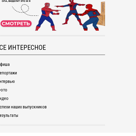
СЕ ИНТЕРЕСНОЕ
фиша
епортажи
нтервью
ото
идео
спехи наших выпускников
езультаты