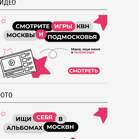
ИДЕО
ОТО