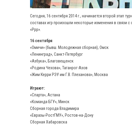
Сегодня, 16 сентября 2014 г., начинается второй этап тур
составах игр произошли некоторые изменения в связи с
«Ррр».
16 сентября
«Омичи» (бывш. Молодежная сборная), Омск
«Ленинград», Санкт-Петербург
«Азбука», Благовещенск
«Родина Чехова», Таганрог-Азов
«Жим Керри РЭУ им Г.В. Плеханова», Москва
Играют:
«Спарта», Астана
«Команда БГУ», Минск
Сборная города Владимира
«Евразы-РостГМУ», Ростов-на-Дону
Сборная Хабаровска