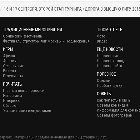
16 И 17 СЕНТЯБРЯ. ВТОРОЙ ЭТАП ТУРНИРА «ДОРОГА В ВЫСШУЮ ЛИГУ 201
ТРАДИЦИОННЫЕ МЕРОПРИЯТИЯ
ПОСМОТРЕТЬ
Сочинский фестиваль
Фото
Фестиваль структуры лиг Москвы и Подмосковья
Видео
ИГРЫ
ЕЩЕ НОВОСТИ
Афиша
Новости лиг
Анонсы
Новости команд
Сезоны лиг
Новости сайта
Билеты
ПОЛЕЗНОЕ
Результаты
Ссылки
ПОЧИТАТЬ
Пробить шутку
Главная лента новостей
СОВЕТЫ
Репортажи
Как попасть в КВН?
Интервью
Советы командам
Обзоры
Информация для коман
Успехи наших выпускников
Советы фотографам
держать материалы, предназначенные для лиц старше 16 лет.