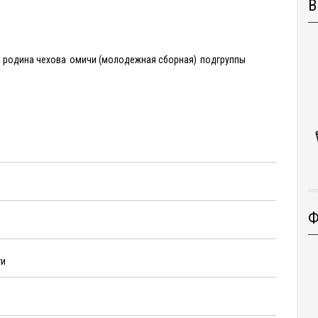
В
родина чехова
омичи (молодежная сборная)
подгруппы
Ф
ти