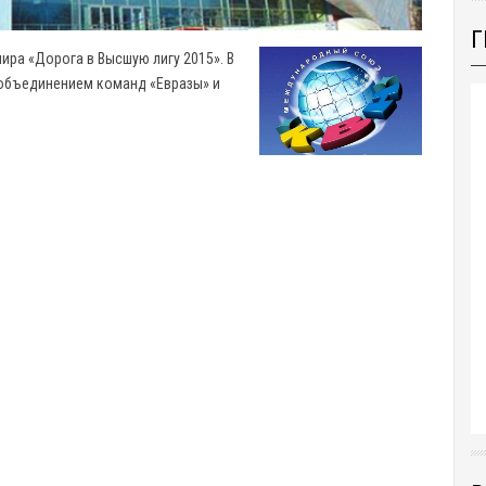
Г
нира «Дорога в Высшую лигу 2015». В
 объединением команд «Евразы» и