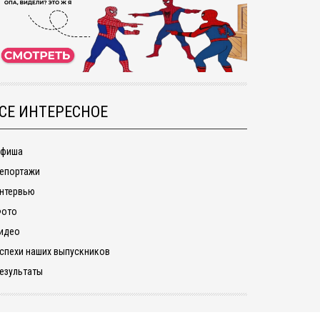
СЕ ИНТЕРЕСНОЕ
фиша
епортажи
нтервью
ото
идео
спехи наших выпускников
езультаты