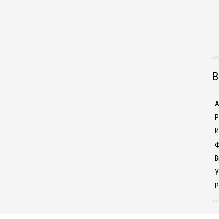
В
А
Р
И
Ф
В
У
Р