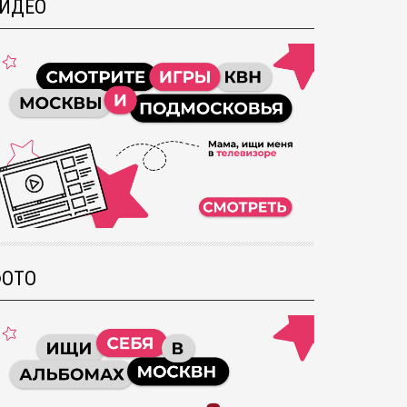
ИДЕО
ОТО