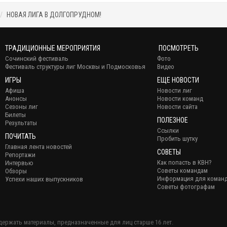
НОВАЯ ЛИГА В ДОЛГОПРУДНОМ!
ТРАДИЦИОННЫЕ МЕРОПРИЯТИЯ
ПОСМОТРЕТЬ
Сочинский фестиваль
Фото
Фестиваль структуры лиг Москвы и Подмосковья
Видео
ИГРЫ
ЕЩЕ НОВОСТИ
Афиша
Новости лиг
Анонсы
Новости команд
Сезоны лиг
Новости сайта
Билеты
ПОЛЕЗНОЕ
Результаты
Ссылки
ПОЧИТАТЬ
Пробить шутку
Главная лента новостей
СОВЕТЫ
Репортажи
Как попасть в КВН?
Интервью
Советы командам
Обзоры
Информация для коман
Успехи наших выпускников
Советы фотографам
держать материалы, предназначенные для лиц старше 16 лет.