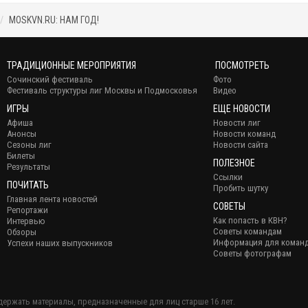
MOSKVN.RU: НАМ ГОД!
ТРАДИЦИОННЫЕ МЕРОПРИЯТИЯ
ПОСМОТРЕТЬ
Сочинский фестиваль
Фото
Фестиваль структуры лиг Москвы и Подмосковья
Видео
ИГРЫ
ЕЩЕ НОВОСТИ
Афиша
Новости лиг
Анонсы
Новости команд
Сезоны лиг
Новости сайта
Билеты
ПОЛЕЗНОЕ
Результаты
Ссылки
ПОЧИТАТЬ
Пробить шутку
Главная лента новостей
СОВЕТЫ
Репортажи
Как попасть в КВН?
Интервью
Советы командам
Обзоры
Информация для коман
Успехи наших выпускников
Советы фотографам
держать материалы, предназначенные для лиц старше 16 лет.