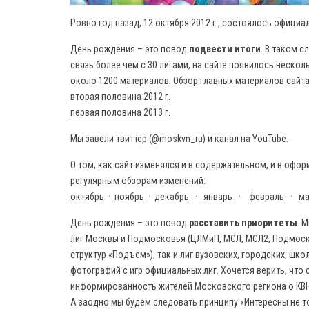
Ровно год назад, 12 октября 2012 г., состоялось офици
День рождения – это повод
подвести итоги
. В таком с
связь более чем с 30 лигами, на сайте появилось нескол
около 1200 материалов. Обзор главных материалов сайта
вторая половина 2012 г.
первая половина 2013 г.
Мы завели твиттер (
@
moskvn
_
ru
) и
канал на
YouTube
.
О том, как сайт изменялся и в содержательном, и в офор
регулярным обзорам изменений:
октябрь
·
ноябрь
·
декабрь
·
январь
·
февраль
·
ма
День рождения – это повод
расставить приоритеты
. 
лиг Москвы и Подмосковья
(ЦЛМиП, МСЛ, МСЛ2, Подмоско
структур «Подъем»), так и лиг
вузовских
,
городских
, шко
фотографий
с игр официальных лиг. Хочется верить, что
информированность жителей Московского региона о КВН, 
А заодно мы будем следовать принципу «Интересны не то