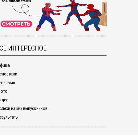
СЕ ИНТЕРЕСНОЕ
фиша
епортажи
нтервью
ото
идео
спехи наших выпускников
езультаты