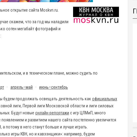
Г
альное открытие сайта
Moskvn
.
ru
.
лучае скажем, что за год мы наладили
ько сотен мегабайт фотографий и
:
мительском, и в техническом плане, можно судить по
рт
·
апрель–май
·
июнь–сентябрь
Мы будем продолжать освещать деятельность как
официальных
вной лиги, Первой лиги Московской области и лиги силовых
льных. Будут новые
онлайн-репортажи
с игр ЦЛМиП, много
 с появлением и развитием нашего сайта постепенно увеличится
а потому в него станут больше и лучше играть.
лько игры КВН, но и кавээнщики»: например, будем