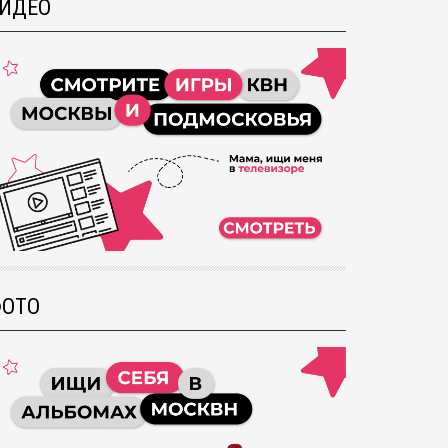
ИДЕО
ОТО