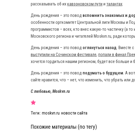
рассказывать об их
кавээновском пути
и
талантах
.
День рождения – это повод
вспомнить знакомых и до
особенности оргкомитет Центральной лиги Москвы и Под
программистов – всех, кто внес какую-то частичку (а то 
Московского региона и читателей
Moskvn
.
ru
, ради котор
День рождения – это повод
оглянуться назад
. Вместе 
выступили на Сочинском фестивале
,
попали в финал Пре
хочется гордиться нашим регионом, будет все больше и 
День рождения – это повод
подумать о будущем
. А во
сайте нравится, что – нет, что изменить, что убрать ил
С любовью,
Moskvn.ru
Теги:
moskvn.ru
новости сайта
Похожие материалы (по тегу)