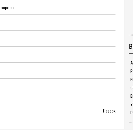
 вопросы
В
А
Р
И
Ф
В
У
Наверх
Р