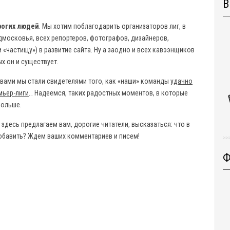
В
рогих людей
. Мы хотим поблагодарить организаторов лиг, в
московья, всех репортеров, фотографов, дизайнеров,
и «частищу») в развитие сайта. Ну а заодно и всех кавээнщиков
ых он и существует.
с вами мы стали свидетелями того, как «наши» команды
удачно
мьер-лиги
… Надеемся, таких радостных моментов, в которые
больше.
т здесь предлагаем вам, дорогие читатели, высказаться: что в
и добавить? Ждем ваших комментариев и писем!
Ф