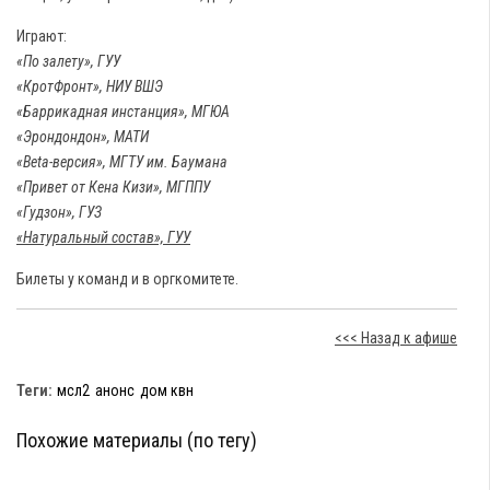
Играют:
«По залету», ГУУ
«КротФронт», НИУ ВШЭ
«Баррикадная инстанция», МГЮА
«Эрондондон», МАТИ
«Beta-версия», МГТУ им. Баумана
«Привет от Кена Кизи», МГППУ
«Гудзон», ГУЗ
«Натуральный состав», ГУУ
Билеты у команд и в оргкомитете.
<<< Назад к афише
Теги:
мсл2
анонс
дом квн
Похожие материалы (по тегу)