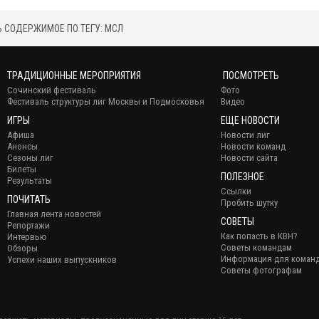
 СОДЕРЖИМОЕ ПО ТЕГУ: МСЛ
ТРАДИЦИОННЫЕ МЕРОПРИЯТИЯ
ПОСМОТРЕТЬ
Сочинский фестиваль
Фото
Фестиваль структуры лиг Москвы и Подмосковья
Видео
ИГРЫ
ЕЩЕ НОВОСТИ
Афиша
Новости лиг
Анонсы
Новости команд
Сезоны лиг
Новости сайта
Билеты
ПОЛЕЗНОЕ
Результаты
Ссылки
ПОЧИТАТЬ
Пробить шутку
Главная лента новостей
СОВЕТЫ
Репортажи
Как попасть в КВН?
Интервью
Советы командам
Обзоры
Информация для коман
Успехи наших выпускников
Советы фотографам