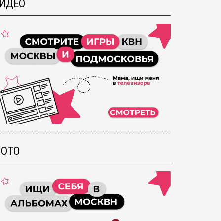
ИДЕО
ОТО